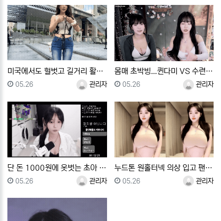
미국에서도 헐벗고 길거리 활보하는 H컵 가슴 그릴래영
몸매 초박빙...퀸다미 VS 수련수련 가슴골 구경
등록일
등록자
등록일
등록자
05.26
관리자
05.26
관리자
단 돈 1000원에 옷벗는 초아 닮은 여캠
누드톤 원홀터넥 의상 입고 팬서비스 해주는 손밍
등록일
등록자
등록일
등록자
05.26
관리자
05.26
관리자