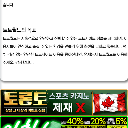
습니다.
토토월드의 목표
토토월드는 지속적으로 안전하고 신뢰할 수 있는 토토사이트 정보를 제공하며, 이
용자들이 안심하고 즐길 수 있는 환경을 만들기 위해 최선을 다하고 있습니다. 먹
튀 걱정 없는 안전한 토토사이트 이용을 원하신다면, 언제든지 토토월드를 이용해
주세요. 감사합니다.
___________