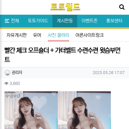
닫기
메뉴
스포츠분석
전체
토토가이드
게시판등
이벤트존
홍보센터
자유게시판
유머
사진 갤러리
어른사이트링크
빨간 체크 오프숄더 + 가터벨트 수련수련 윗슴부먼
트
작성자 정보
작성
작성일
관리자
2025.05.26 17:07
컨텐츠 정보
조회
3,660
본문