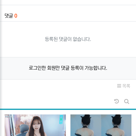
댓글
0
등록된 댓글이 없습니다.
로그인한 회원만 댓글 등록이 가능합니다.
목록
날짜순 
게시