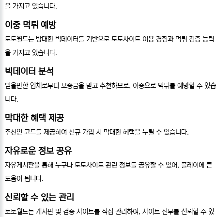
을 가지고 있습니다.
이중 먹튀 예방
토토월드는 방대한 빅데이터를 기반으로 토토사이트 이용 경험과 먹튀 검증 능력
을 가지고 있습니다.
빅데이터 분석
믿을만한 업체로부터 보증금을 받고 추천하므로, 이중으로 먹튀를 예방할 수 있습
니다.
막대한 혜택 제공
추천인 코드를 제공하여 신규 가입 시 막대한 혜택을 누릴 수 있습니다.
자유로운 정보 공유
자유게시판을 통해 누구나 토토사이트 관련 정보를 공유할 수 있어, 플레이에 큰
도움이 됩니다.
신뢰할 수 있는 관리
토토월드는 게시판 및 검증 사이트를 직접 관리하여, 사이트 전부를 신뢰할 수 있