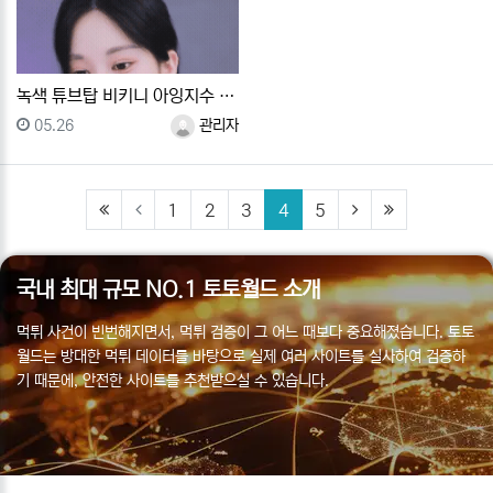
녹색 튜브탑 비키니 아잉지수 오늘 의상 많이 핫하지
등록일
등록자
05.26
관리자
(first)
(current)
(next)
(last)
1
2
3
4
5
국내 최대 규모 NO.1 토토월드 소개
먹튀 사건이 빈번해지면서, 먹튀 검증이 그 어느 때보다 중요해졌습니다. 토토
월드는 방대한 먹튀 데이터를 바탕으로 실제 여러 사이트를 실사하여 검증하
기 때문에, 안전한 사이트를 추천받으실 수 있습니다.