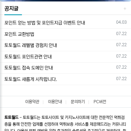
공지글
등록일
04.03
포인트 얻는 방법 및 포인트지급 이벤트 안내
등록일
07.22
포인트 교환방법
등록일
07.22
토토월드 레벨별 경험치 안내
등록일
07.22
토토월드 포인트관련 안내
등록일
07.22
토토월드 접속 도메인 안내
등록일
07.22
토토월드 새롭게 시작합니다.
이용약관
이용안내
문의하기
PC버전
토토월드
- 토토월드는 토토사이트 및 카지노사이트에 대한 전문적인 먹튀검
증을 통해 안전한 업체를 선정하여 먹튀보증 서비스를 제공해드리는 커뮤니티
입니다. 아울러 먹튀 예방을 위한 효과적인 솔루션을 주기적으로 제공하여, 회