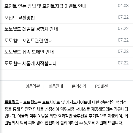
등록일
04.03
포인트 얻는 방법 및 포인트지급 이벤트 안내
등록일
07.22
포인트 교환방법
등록일
07.22
토토월드 레벨별 경험치 안내
등록일
07.22
토토월드 포인트관련 안내
등록일
07.22
토토월드 접속 도메인 안내
등록일
07.22
토토월드 새롭게 시작합니다.
이용약관
이용안내
문의하기
PC버전
토토월드
- 토토월드는 토토사이트 및 카지노사이트에 대한 전문적인 먹튀검
증을 통해 안전한 업체를 선정하여 먹튀보증 서비스를 제공해드리는 커뮤니티
입니다. 아울러 먹튀 예방을 위한 효과적인 솔루션을 주기적으로 제공하여, 회
원님께서 먹튀 피해 없이 안전하게 플레이하실 수 있도록 지원해 드립니다.