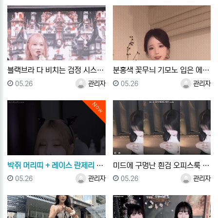
블랙브라 다 비치는 검정 시스루 의상 입은 류하 몸매
분홍색 꽃무늬 기모노 입은 에디린 LSD 가슴골
등록일
등록자
등록일
등록자
05.26
관리자
05.26
관리자
Now
박쥐 머리띠 + 레이스 란제리 가슴골...앉아서 흔드는…
미드에 구멍난 흰검 오피스룩 홀터넥 가슴골 하루짱
등록일
등록자
등록일
등록자
05.26
관리자
05.26
관리자