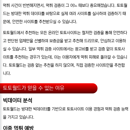
먹튀 사건이 빈번해지면서, 먹튀 검증이 그 어느 때보다 중요해졌습니다. 토토월
드는 방대한 먹튀 데이터를 바탕으로 실제 여러 사이트를 실사하여 검증하기 때
문에, 안전한 사이트를 추천받으실 수 있습니다.
토토월드에서 추천하는 모든 온라인 토토사이트는 철저한 검증을 통해 안전하다
고 판단된 업체만을 선별하여 보증금을 받고 추천해 드리므로, 안심하고 이용하
실 수 있습니다. 일부 먹튀 검증 사이트에서는 광고비를 받고 검증 없이 토토사
이트를 추천하는 경우가 있는데, 이는 이용자에게 먹튀 피해로 돌아갈 수 있습니
다. 토토월드는 검증 없는 추천을 하지 않으며, 직접 검증한 사이트만을 추천합
니다.
토토월드가 믿을 수 있는 이유
빅데이터 분석
토토월드는 방대한 빅데이터를 기반으로 토토사이트 이용 경험과 먹튀 검증 능력
을 가지고 있습니다.
이중 먹튀 예방