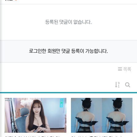
등록된 댓글이 없습니다.
로그인한 회원만 댓글 등록이 가능합니다.
목록
게시물 
게시