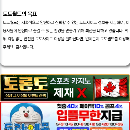
토토월드의 목표
토토월드는 지속적으로 안전하고 신뢰할 수 있는 토토사이트 정보를 제공하며, 이
용자들이 안심하고 즐길 수 있는 환경을 만들기 위해 최선을 다하고 있습니다. 먹
튀 걱정 없는 안전한 토토사이트 이용을 원하신다면, 언제든지 토토월드를 이용해
주세요. 감사합니다.
___________