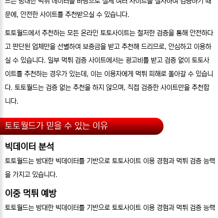
드는 방대한 먹튀 데이터를 바탕으로 실제 여러 사이트를 실사하여 검증하기 때
문에, 안전한 사이트를 추천받으실 수 있습니다.
토토월드에서 추천하는 모든 온라인 토토사이트는 철저한 검증을 통해 안전하다
고 판단된 업체만을 선별하여 보증금을 받고 추천해 드리므로, 안심하고 이용하
실 수 있습니다. 일부 먹튀 검증 사이트에서는 광고비를 받고 검증 없이 토토사
이트를 추천하는 경우가 있는데, 이는 이용자에게 먹튀 피해로 돌아갈 수 있습니
다. 토토월드는 검증 없는 추천을 하지 않으며, 직접 검증한 사이트만을 추천합
니다.
토토월드가 믿을 수 있는 이유
빅데이터 분석
토토월드는 방대한 빅데이터를 기반으로 토토사이트 이용 경험과 먹튀 검증 능력
을 가지고 있습니다.
이중 먹튀 예방
토토월드는 방대한 빅데이터를 기반으로 토토사이트 이용 경험과 먹튀 검증 능력