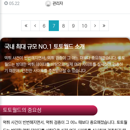
등록일
등록자
05.22
관리자
(first)
(previous)
(current)
(next)
(last)
6
7
8
9
10
국내 최대 규모 NO.1 토토월드 소개
먹튀 사건이 빈번해지면서, 먹튀 검증이 그 어느 때보다 중요해졌습니다. 토토
월드는 방대한 먹튀 데이터를 바탕으로 실제 여러 사이트를 실사하여 검증하
기 때문에, 안전한 사이트를 추천받으실 수 있습니다.
토토월드의 중요성
먹튀 사건이 빈번해지면서, 먹튀 검증이 그 어느 때보다 중요해졌습니다. 토토월