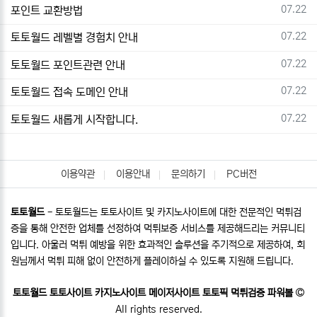
등록일
07.22
포인트 교환방법
등록일
07.22
토토월드 레벨별 경험치 안내
등록일
07.22
토토월드 포인트관련 안내
등록일
07.22
토토월드 접속 도메인 안내
등록일
07.22
토토월드 새롭게 시작합니다.
이용약관
이용안내
문의하기
PC버전
토토월드
- 토토월드는 토토사이트 및 카지노사이트에 대한 전문적인 먹튀검
증을 통해 안전한 업체를 선정하여 먹튀보증 서비스를 제공해드리는 커뮤니티
입니다. 아울러 먹튀 예방을 위한 효과적인 솔루션을 주기적으로 제공하여, 회
원님께서 먹튀 피해 없이 안전하게 플레이하실 수 있도록 지원해 드립니다.
토토월드 토토사이트 카지노사이트 메이저사이트 토토픽 먹튀검증 파워볼
All rights reserved.