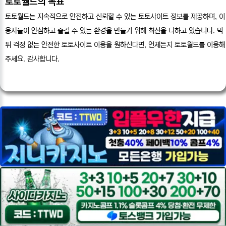
토토월드의 목표
토토월드는 지속적으로 안전하고 신뢰할 수 있는 토토사이트 정보를 제공하며, 이
용자들이 안심하고 즐길 수 있는 환경을 만들기 위해 최선을 다하고 있습니다. 먹
튀 걱정 없는 안전한 토토사이트 이용을 원하신다면, 언제든지 토토월드를 이용해
주세요. 감사합니다.
___________