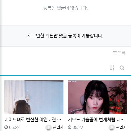
등록된 댓글이 없습니다.
로그인한 회원만 댓글 등록이 가능합니다.
목록
게시물 
게시
메이드녀로 변신한 야련코련 꺼내놓은 검정브라 가슴골
기모노 가슴골에 번개처럼 내려치는 핏줄 서나안(요캉)
등록일
등록자
등록일
등록자
05.22
관리자
05.22
관리자