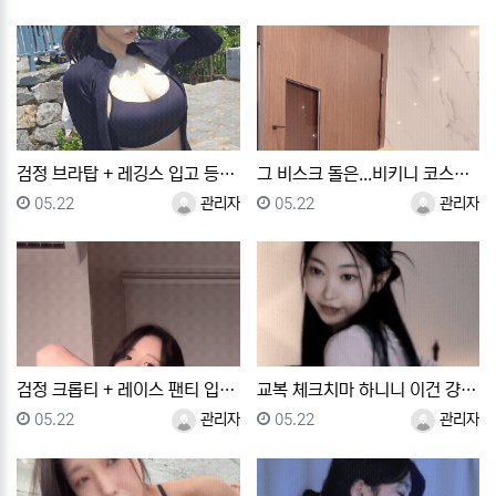
검정 브라탑 + 레깅스 입고 등산 야방중인 그릴래영 몸…
그 비스크 돌은...비키니 코스프레 하고 셀카 찍는 최…
등록일
등록자
등록일
등록자
05.22
관리자
05.22
관리자
검정 크롭티 + 레이스 팬티 입고 LSD 추는 에디린
교복 체크치마 하니니 이건 걍 대놓고 팬티를 보여주네
등록일
등록자
등록일
등록자
05.22
관리자
05.22
관리자