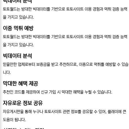
빅데이터 분석
토토월드는 방대한 빅데이터를 기반으로 토토사이트 이용 경험과 먹튀 검증 능력
을 가지고 있습니다.
이중 먹튀 예방
토토월드는 방대한 빅데이터를 기반으로 토토사이트 이용 경험과 먹튀 검증 능력
을 가지고 있습니다.
빅데이터 분석
믿을만한 업체로부터 보증금을 받고 추천하므로, 이중으로 먹튀를 예방할 수 있습
니다.
막대한 혜택 제공
추천인 코드를 제공하여 신규 가입 시 막대한 혜택을 누릴 수 있습니다.
자유로운 정보 공유
자유게시판을 통해 누구나 토토사이트 관련 정보를 공유할 수 있어, 플레이에 큰
도움이 됩니다.