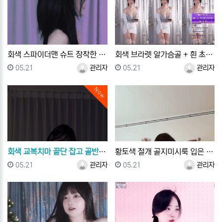
회색 스파이더맨 슈트 장착한 기래민 슬렌더 몸매
회색 브라렛 알가슴골 + 흰 초미니 야벅지 연나비
등록일
등록자
등록일
등록자
05.21
관리자
05.21
관리자
Now
회색 교복치마 끝단 잡고 골반 앞뒤로 흔드는 BJ 하루
황토색 절개 골지미시룩 입은 꽃빵 사이드붑 동글한 슴라…
등록일
등록자
등록일
등록자
05.21
관리자
05.21
관리자