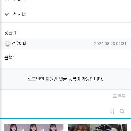
섹시녀
댓글
1
정우아빠님의 댓글
작성일
정우아빠
2024.08.20 01:31
블랙1
로그인한 회원만 댓글 등록이 가능합니다.
목록
게시물 
게시