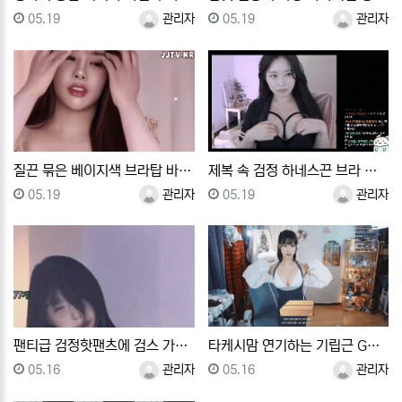
등록일
등록자
등록일
등록자
05.19
관리자
05.19
관리자
질끈 묶은 베이지색 브라탑 바비앙 오일바른 핵가슴골
제복 속 검정 하네스끈 브라 벌려서 명치 보여주는 소람…
등록일
등록자
등록일
등록자
05.19
관리자
05.19
관리자
팬티급 검정핫팬츠에 검스 가터벨트 찬 한갱 밑캠 엉밑살
타케시맘 연기하는 기립근 GOAT 명아츄 흰 브라 가슴…
등록일
등록자
등록일
등록자
05.16
관리자
05.16
관리자