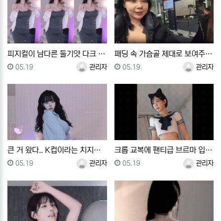
피지컬이 남다른 둘기얏 다크 그레이 미시룩 출렁 가슴골
패딩 속 가슴골 제대로 보여주는 박하악 야방
등록일
등록자
등록일
등록자
05.19
관리자
05.19
관리자
큰 거 왔다.. K컵이라는 치지직 신입 여캠 짤랑e
크롭 교복에 팬티급 브르마 입은 개미허리 1등 기래민 …
등록일
등록자
등록일
등록자
05.19
관리자
05.19
관리자