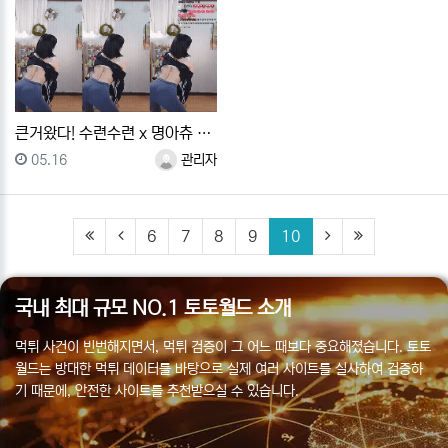
큰거왔다! 수련수련 x 명아츄 합방...돌핀 빵댕이 +…
등록일
등록자
05.16
관리자
(first)
(previous)
(current)
(next)
(last)
6
7
8
9
10
국내 최대 규모 NO.1 토토월드 소개
먹튀 사건이 빈번해지면서, 먹튀 검증이 그 어느 때보다 중요해졌습니다. 토토
월드는 방대한 먹튀 데이터를 바탕으로 실제 여러 사이트를 실사하여 검증하
기 때문에, 안전한 사이트를 추천받으실 수 있습니다.