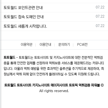
등록일
07.22
토토월드 포인트관련 안내
등록일
07.22
토토월드 접속 도메인 안내
등록일
07.22
토토월드 새롭게 시작합니다.
이용약관
이용안내
문의하기
PC버전
토토월드
- 토토월드는 토토사이트 및 카지노사이트에 대한 전문적인 먹튀검
증을 통해 안전한 업체를 선정하여 먹튀보증 서비스를 제공해드리는 커뮤니티
입니다. 아울러 먹튀 예방을 위한 효과적인 솔루션을 주기적으로 제공하여, 회
원님께서 먹튀 피해 없이 안전하게 플레이하실 수 있도록 지원해 드립니다.
토토월드 토토사이트 카지노사이트 메이저사이트 토토픽 먹튀검증 파워볼
All rights reserved.