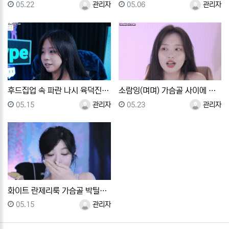
등록일
등록자
등록일
등록자
05.22
관리자
05.06
관리자
후드집업 속 파란 나시 육덕진 가슴골 해까닥여울이
소람잉(며며) 가슴골 사이에 끼운거 뭐임 T팬티임
등록일
등록자
등록일
등록자
05.15
관리자
05.23
관리자
화이트 란제리룩 가슴골 박틸다 죽을래 여보 표정 안펴
등록일
등록자
05.15
관리자