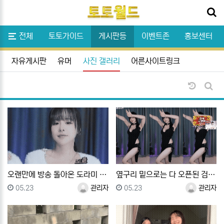
닫기
메뉴
스포츠분석
전체
토토가이드
게시판등
이벤트존
홍보센터
자유게시판
유머
사진 갤러리
어른사이트링크
날짜순 
게시
오랜만에 방송 돌아온 도라미 간바레 슴부먼트
옆구리 밑으로는 다 오픈된 검정원피스 출렁 가슴골 히또
등록일
등록자
등록일
등록자
05.23
관리자
05.23
관리자