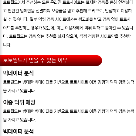
토토월드에서 추천하는 모든 온라인 토토사이트는 철저한 검증을 통해 안전하다
고 판단된 업체만을 선별하여 보증금을 받고 추천해 드리므로, 안심하고 이용하
실 수 있습니다. 일부 먹튀 검증 사이트에서는 광고비를 받고 검증 없이 토토사
이트를 추천하는 경우가 있는데, 이는 이용자에게 먹튀 피해로 돌아갈 수 있습니
다. 토토월드는 검증 없는 추천을 하지 않으며, 직접 검증한 사이트만을 추천합
니다.
토토월드가 믿을 수 있는 이유
빅데이터 분석
토토월드는 방대한 빅데이터를 기반으로 토토사이트 이용 경험과 먹튀 검증 능력
을 가지고 있습니다.
이중 먹튀 예방
토토월드는 방대한 빅데이터를 기반으로 토토사이트 이용 경험과 먹튀 검증 능력
을 가지고 있습니다.
빅데이터 분석