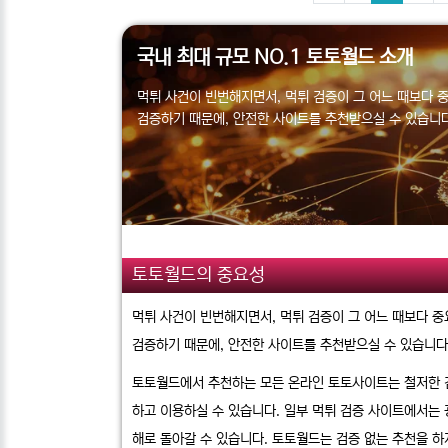
국내 최대 규모 NO.1 토토월드 소개
먹튀 사건이 빈번해지면서, 먹튀 검증이 그 어느 때보다
검증하기 때문에, 안전한 사이트를 추천받으실 수 있습니다
토토월드의 중요성
먹튀 사건이 빈번해지면서, 먹튀 검증이 그 어느 때보다 
검증하기 때문에, 안전한 사이트를 추천받으실 수 있습니다
토토월드에서 추천하는 모든 온라인 토토사이트는 철저한 
하고 이용하실 수 있습니다. 일부 먹튀 검증 사이트에서는
해로 돌아갈 수 있습니다. 토토월드는 검증 없는 추천을 하