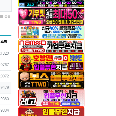
목록
조회
조회
21320
조회
20767
조회
20072
조회
19479
조회
19360
조회
19334