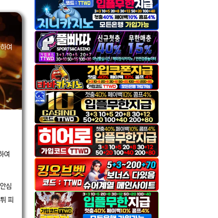
사하여
하여
 안심
튀 피