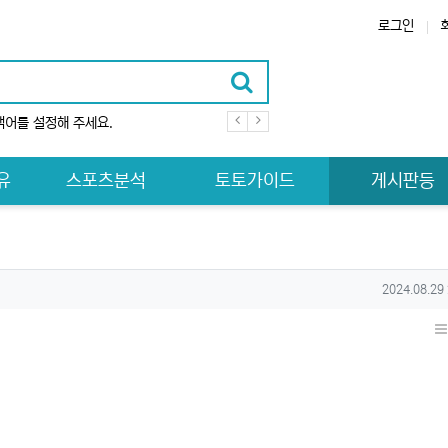
로그인
어를 설정해 주세요.
유
스포츠분석
토토가이드
게시판등
작성일
2024.08.29