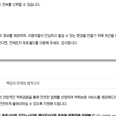
 전부를 신뢰할 수 있습니다.
 정보를 제공하며, 이용자들이 안심하고 즐길 수 있는 환경을 만들기 위해 최선을
신다면, 언제든지 토토월드를 이용해 주세요. 감사합니다.
책임의 한계와 법적고지
한 전문적인 먹튀검증을 통해 안전한 업체를 선정하여 먹튀보증 서비스를 제공해드리
안전하게 플레이하실 수 있도록 지원해 드립니다.
 토토사이트 카지노사이트 메이저사이트 토토픽 먹튀검증 파워볼
All rights r