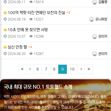
등록일
조회
등록자
2024.09.11
15414
김통령
댓글
100억 잭팟 터진 연예인 모친의 진실
1
등록일
조회
등록자
2024.08.19
15321
유니짜장
10초 안에 못 찾으면 사망
등록일
조회
등록자
2024.10.07
15298
관리자
댓글
심신 안정 짤
1
등록일
조회
등록자
2024.08.20
15287
관리자
(first)
(previous)
(current)
(next)
(last)
6
7
8
9
10
국내 최대 규모 NO.1 토토월드 소개
먹튀 사건이 빈번해지면서, 먹튀 검증이 그 어느 때보다 중요해졌습니다. 토토
월드는 방대한 먹튀 데이터를 바탕으로 실제 여러 사이트를 실사하여 검증하
기 때문에, 안전한 사이트를 추천받으실 수 있습니다.