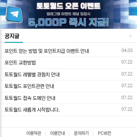
공지글
등록일
04.03
포인트 얻는 방법 및 포인트지급 이벤트 안내
등록일
07.22
포인트 교환방법
등록일
07.22
토토월드 레벨별 경험치 안내
등록일
07.22
토토월드 포인트관련 안내
등록일
07.22
토토월드 접속 도메인 안내
등록일
07.22
토토월드 새롭게 시작합니다.
이용약관
이용안내
문의하기
PC버전