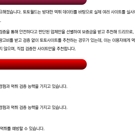
중요해졌습니다. 토토월드는 방대한 먹튀 데이터를 바탕으로 실제 여러 사이트를 실사
.
검증을 통해 안전하다고 판단된 업체만을 선별하여 보증금을 받고 추천해 드리므로,
 광고비를 받고 검증 없이 토토사이트를 추천하는 경우가 있는데, 이는 이용자에게 먹
지 않으며, 직접 검증한 사이트만을 추천합니다.
험과 먹튀 검증 능력을 가지고 있습니다.
험과 먹튀 검증 능력을 가지고 있습니다.
먹튀를 예방할 수 있습니다.