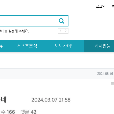
로그인
어를 설정해 주세요.
유
스포츠분석
토토가이드
게시판등
작성일
2024.08.16