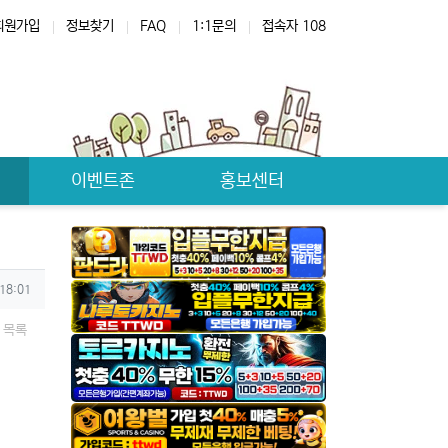
회원가입
정보찾기
FAQ
1:1문의
접속자 108
이벤트존
홍보센터
 18:01
목록