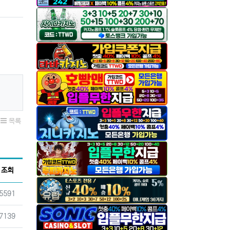
목록
조회
조회
5591
조회
7139