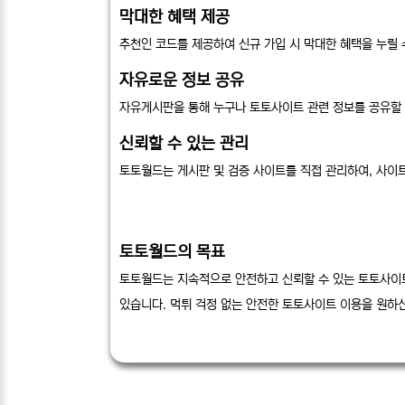
막대한 혜택 제공
추천인 코드를 제공하여 신규 가입 시 막대한 혜택을 누릴 
자유로운 정보 공유
자유게시판을 통해 누구나 토토사이트 관련 정보를 공유할 수
신뢰할 수 있는 관리
토토월드는 게시판 및 검증 사이트를 직접 관리하여, 사이트
토토월드의 목표
토토월드는 지속적으로 안전하고 신뢰할 수 있는 토토사이트
있습니다. 먹튀 걱정 없는 안전한 토토사이트 이용을 원하
___________