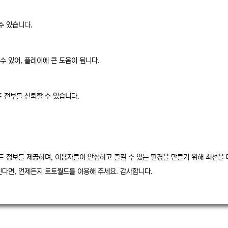
수 있습니다.
 있어, 플레이에 큰 도움이 됩니다.
 전부를 신뢰할 수 있습니다.
 정보를 제공하며, 이용자들이 안심하고 즐길 수 있는 환경을 만들기 위해 최선을
신다면, 언제든지 토토월드를 이용해 주세요. 감사합니다.