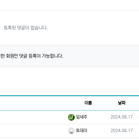
등록된 댓글이 없습니다.
한 회원만 댓글 등록이 가능합니다.
이름
날짜
등록자
등록일
잎새주
2024.08.17
등록자
등록일
토데이
2024.08.17