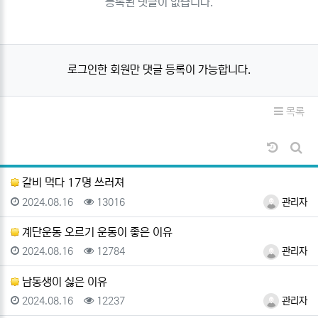
등록된 댓글이 없습니다.
로그인한 회원만 댓글 등록이 가능합니다.
목록
날짜순 
게시
갈비 먹다 17명 쓰러져
등록일
조회
등록자
2024.08.16
13016
관리자
계단운동 오르기 운동이 좋은 이유
등록일
조회
등록자
2024.08.16
12784
관리자
남동생이 싫은 이유
등록일
조회
등록자
2024.08.16
12237
관리자