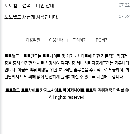
등록일
07.22
토토월드 접속 도메인 안내
등록일
07.22
토토월드 새롭게 시작합니다.
이용약관
이용안내
문의하기
PC버전
토토월드
- 토토월드는 토토사이트 및 카지노사이트에 대한 전문적인 먹튀검
증을 통해 안전한 업체를 선정하여 먹튀보증 서비스를 제공해드리는 커뮤니티
입니다. 아울러 먹튀 예방을 위한 효과적인 솔루션을 주기적으로 제공하여, 회
원님께서 먹튀 피해 없이 안전하게 플레이하실 수 있도록 지원해 드립니다.
토토월드 토토사이트 카지노사이트 메이저사이트 토토픽 먹튀검증 파워볼
All rights reserved.