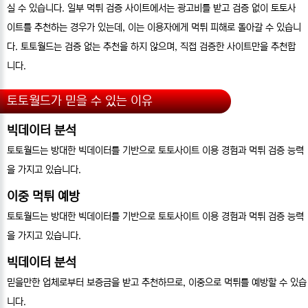
실 수 있습니다. 일부 먹튀 검증 사이트에서는 광고비를 받고 검증 없이 토토사
이트를 추천하는 경우가 있는데, 이는 이용자에게 먹튀 피해로 돌아갈 수 있습니
다. 토토월드는 검증 없는 추천을 하지 않으며, 직접 검증한 사이트만을 추천합
니다.
토토월드가 믿을 수 있는 이유
빅데이터 분석
토토월드는 방대한 빅데이터를 기반으로 토토사이트 이용 경험과 먹튀 검증 능력
을 가지고 있습니다.
이중 먹튀 예방
토토월드는 방대한 빅데이터를 기반으로 토토사이트 이용 경험과 먹튀 검증 능력
을 가지고 있습니다.
빅데이터 분석
믿을만한 업체로부터 보증금을 받고 추천하므로, 이중으로 먹튀를 예방할 수 있습
니다.