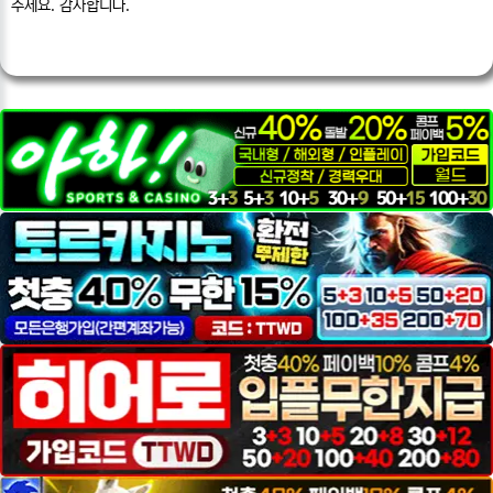
주세요. 감사합니다.
___________