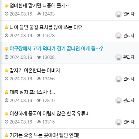
엄마한테 맡기면 나중에 줄게~
등록일
조회
등록자
2024.08.16
12493
관리자
나이 들면 물결 표시를 많이 쓰는 이유
등록일
조회
등록자
2024.08.16
11673
관리자
야구장에서 고기 먹다가 경기 끝나면 어케 됨⋯?
등록일
조회
등록자
2024.08.16
13008
관리자
갑자기 이혼한다는 아버지
등록일
조회
등록자
2024.08.16
13456
관리자
대충 살자 프랑스처럼...
등록일
조회
등록자
2024.08.16
12810
관리자
이상하게 중국이 어렵지 않은 한국 유튜버
등록일
조회
등록자
2024.08.16
13315
관리자
거기는 오줌 누는 곳이야! 빨면 안돼!