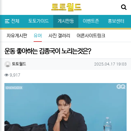
닫기
메뉴
스포츠분석
전체
토토가이드
게시판등
이벤트존
홍보센터
자유게시판
유머
사진 갤러리
어른사이트링크
운동 좋아하는 김종국이 노리는것은?
작성자 정보
작성
작성일
토토월드
2025.04.17 19:03
컨텐츠 정보
조회
9,917
본문