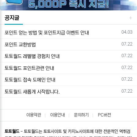
공지글
등록일
04.03
포인트 얻는 방법 및 포인트지급 이벤트 안내
등록일
07.22
포인트 교환방법
등록일
07.22
토토월드 레벨별 경험치 안내
등록일
07.22
토토월드 포인트관련 안내
등록일
07.22
토토월드 접속 도메인 안내
등록일
07.22
토토월드 새롭게 시작합니다.
이용약관
이용안내
문의하기
PC버전
토토월드
- 토토월드는 토토사이트 및 카지노사이트에 대한 전문적인 먹튀검