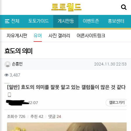
닫기
메뉴
스포츠분석
전체
토토가이드
게시판등
이벤트존
홍보센터
자유게시판
유머
사진 갤러리
어른사이트링크
효도의 의미
작성자 정보
작성
작성일
손흥민
2024.11.30 22:53
컨텐츠 정보
조회
3,487
본문