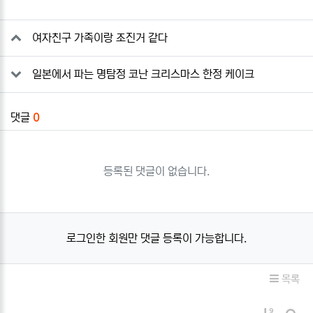
관련자료
여자친구 가족이랑 조진거 같다
일본에서 파는 명탐정 코난 크리스마스 한정 케이크
댓글
0
등록된 댓글이 없습니다.
로그인한 회원만 댓글 등록이 가능합니다.
목록