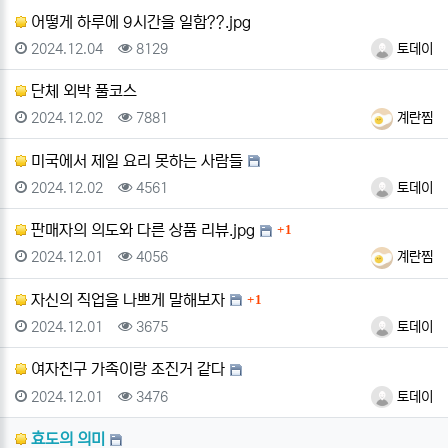
어떻게 하루에 9시간을 일함??.jpg
등록일
조회
등록자
2024.12.04
8129
토데이
단체 외박 풀코스
등록일
조회
등록자
2024.12.02
7881
계란찜
미국에서 제일 요리 못하는 사람들
등록일
조회
등록자
2024.12.02
4561
토데이
댓글
판매자의 의도와 다른 상품 리뷰.jpg
1
등록일
조회
등록자
2024.12.01
4056
계란찜
댓글
자신의 직업을 나쁘게 말해보자
1
등록일
조회
등록자
2024.12.01
3675
토데이
여자친구 가족이랑 조진거 같다
등록일
조회
등록자
2024.12.01
3476
토데이
효도의 의미