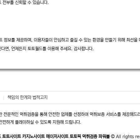
 전부를 신뢰할 수 있습니다.
 정보를 제공하며, 이용자들이 안심하고 즐길 수 있는 환경을 만들기 위해 최선을
신다면, 언제든지 토토월드를 이용해 주세요. 감사합니다.
책임의 한계와 법적고지
한 전문적인 먹튀검증을 통해 안전한 업체를 선정하여 먹튀보증 서비스를 제공해드리
안전하게 플레이하실 수 있도록 지원해 드립니다.
 토토사이트 카지노사이트 메이저사이트 토토픽 먹튀검증 파워볼
All rights r