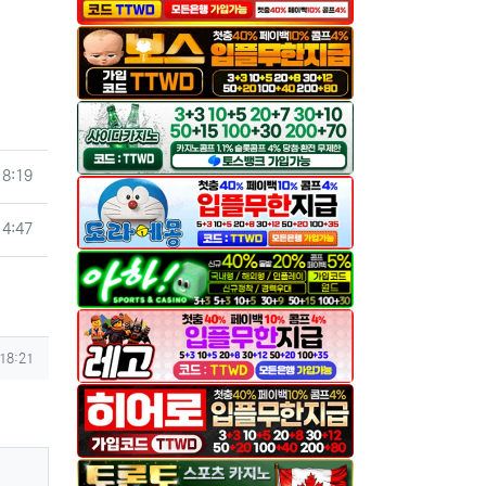
18:19
14:47
 18:21