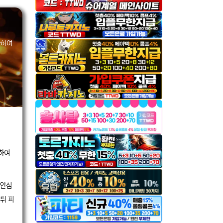
사하여
하여
 안심
튀 피