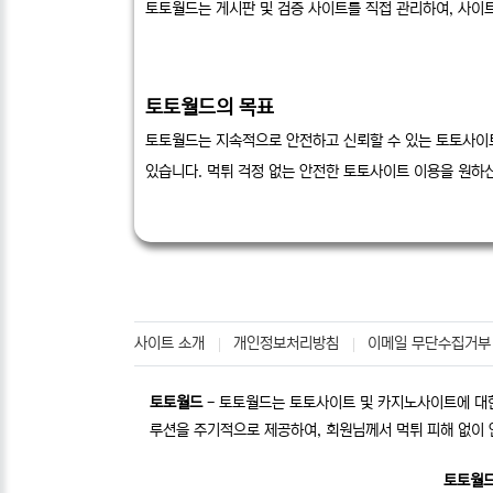
토토월드는 게시판 및 검증 사이트를 직접 관리하여, 사이트
토토월드의 목표
토토월드는 지속적으로 안전하고 신뢰할 수 있는 토토사이트
있습니다. 먹튀 걱정 없는 안전한 토토사이트 이용을 원하
___________
사이트 소개
개인정보처리방침
이메일 무단수집거부
토토월드
- 토토월드는 토토사이트 및 카지노사이트에 대
루션을 주기적으로 제공하여, 회원님께서 먹튀 피해 없이 
토토월드