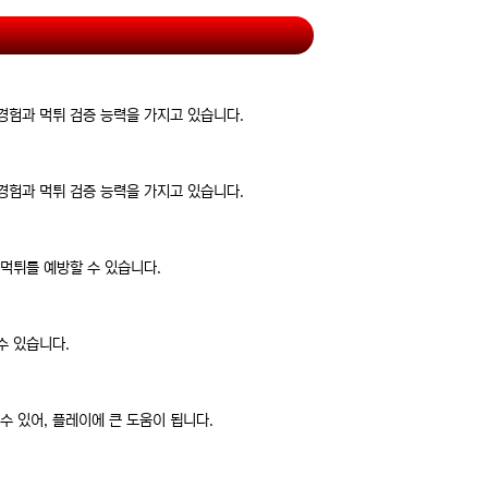
험과 먹튀 검증 능력을 가지고 있습니다.
험과 먹튀 검증 능력을 가지고 있습니다.
먹튀를 예방할 수 있습니다.
수 있습니다.
 있어, 플레이에 큰 도움이 됩니다.