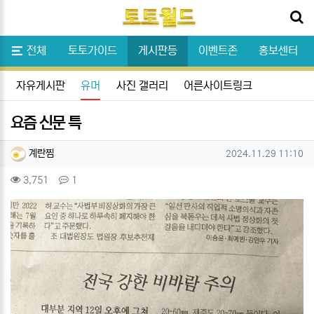
닫기
메뉴
스포츠분석
전체
토토가이드
게시판등
이벤트존
홍보센터
자유게시판
유머
사진 갤러리
어른사이트링크
요즘 신문 특
작성자 정보
작성
작성일
계란찜
2024.11.29 11:10
컨텐츠 정보
조회
댓글
3,751
1
본문