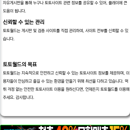
자유게시판을 통해 누구나 토토사이트 관련 정보를 공유할 수 있어, 플레이에 큰
도움이 됩니다.
신뢰할 수 있는 관리
토토월드는 게시판 및 검증 사이트를 직접 관리하여, 사이트 전부를 신뢰할 수 있
습니다.
토토월드의 목표
토토월드는 지속적으로 안전하고 신뢰할 수 있는 토토사이트 정보를 제공하며, 이
용자들이 안심하고 즐길 수 있는 환경을 만들기 위해 최선을 다하고 있습니다. 먹
튀 걱정 없는 안전한 토토사이트 이용을 원하신다면, 언제든지 토토월드를 이용해
주세요. 감사합니다.
___________