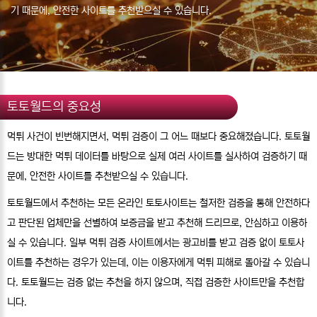
기 때문에, 안전한 사이트를 추천받으실 수 있습니다.
토토월드의 중요성
먹튀 사건이 빈번해지면서, 먹튀 검증이 그 어느 때보다 중요해졌습니다. 토토월
드는 방대한 먹튀 데이터를 바탕으로 실제 여러 사이트를 실사하여 검증하기 때
문에, 안전한 사이트를 추천받으실 수 있습니다.
토토월드에서 추천하는 모든 온라인 토토사이트는 철저한 검증을 통해 안전하다
고 판단된 업체만을 선별하여 보증금을 받고 추천해 드리므로, 안심하고 이용하
실 수 있습니다. 일부 먹튀 검증 사이트에서는 광고비를 받고 검증 없이 토토사
이트를 추천하는 경우가 있는데, 이는 이용자에게 먹튀 피해로 돌아갈 수 있습니
다. 토토월드는 검증 없는 추천을 하지 않으며, 직접 검증한 사이트만을 추천합
니다.