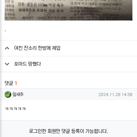
.
관련자료
여친 잔소리 한방에 제압
포마드 망했다
댓글
1
잎새주님의 댓글
작성일
잎새주
2024.11.29 14:38
ㅋㅋㅋㅋㅋ
로그인한 회원만 댓글 등록이 가능합니다.