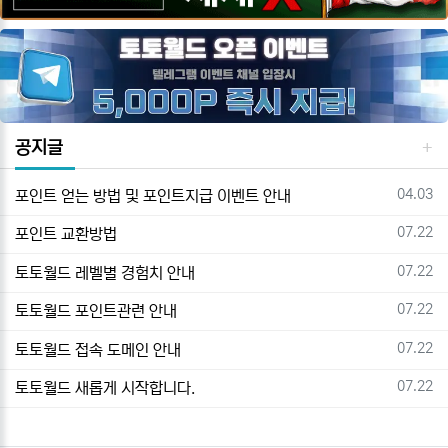
공지글
등록일
04.03
포인트 얻는 방법 및 포인트지급 이벤트 안내
등록일
07.22
포인트 교환방법
등록일
07.22
토토월드 레벨별 경험치 안내
등록일
07.22
토토월드 포인트관련 안내
등록일
07.22
토토월드 접속 도메인 안내
등록일
07.22
토토월드 새롭게 시작합니다.