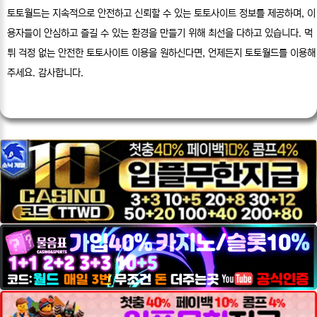
토토월드는 지속적으로 안전하고 신뢰할 수 있는 토토사이트 정보를 제공하며, 이
용자들이 안심하고 즐길 수 있는 환경을 만들기 위해 최선을 다하고 있습니다. 먹
튀 걱정 없는 안전한 토토사이트 이용을 원하신다면, 언제든지 토토월드를 이용해
주세요. 감사합니다.
___________