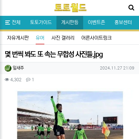
닫기
메뉴
스포츠분석
전체
토토가이드
게시판등
이벤트존
홍보센터
자유게시판
유머
사진 갤러리
어른사이트링크
몇 번씩 봐도 또 속는 무합성 사진들.jpg
작성자 정보
작성
작성일
잎새주
2024.11.27 21:09
컨텐츠 정보
조회
댓글
4,302
1
본문