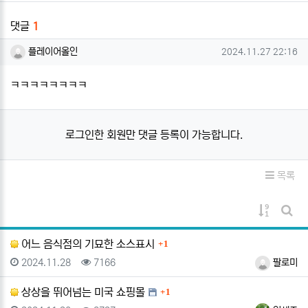
댓글
1
플레이어올인님의 댓글
작성일
플레이어올인
2024.11.27 22:16
ㅋㅋㅋㅋㅋㅋㅋㅋ
로그인한 회원만 댓글 등록이 가능합니다.
목록
게시물 
게시
댓글
어느 음식점의 기묘한 소스표시
1
등록일
조회
등록자
2024.11.28
7166
팔로미
댓글
상상을 뛰어넘는 미국 쇼핑몰
1