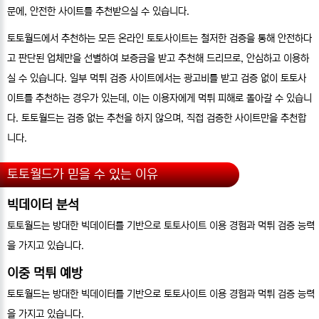
문에, 안전한 사이트를 추천받으실 수 있습니다.
토토월드에서 추천하는 모든 온라인 토토사이트는 철저한 검증을 통해 안전하다
고 판단된 업체만을 선별하여 보증금을 받고 추천해 드리므로, 안심하고 이용하
실 수 있습니다. 일부 먹튀 검증 사이트에서는 광고비를 받고 검증 없이 토토사
이트를 추천하는 경우가 있는데, 이는 이용자에게 먹튀 피해로 돌아갈 수 있습니
다. 토토월드는 검증 없는 추천을 하지 않으며, 직접 검증한 사이트만을 추천합
니다.
토토월드가 믿을 수 있는 이유
빅데이터 분석
토토월드는 방대한 빅데이터를 기반으로 토토사이트 이용 경험과 먹튀 검증 능력
을 가지고 있습니다.
이중 먹튀 예방
토토월드는 방대한 빅데이터를 기반으로 토토사이트 이용 경험과 먹튀 검증 능력
을 가지고 있습니다.