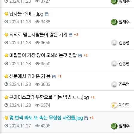
등록일
조회
등록자
2024.11.28
3727
잎새주
남자들 주머니.jpg
등록일
조회
등록자
2024.11.28
3468
잎새주
댓글
의외로 믿는사람들이 많은 기계
2
등록일
조회
등록자
2024.11.28
3655
김통령
댓글
미필들이 가장 많이 오해하는것 원탑
1
등록일
조회
등록자
2024.11.28
3550
김통령
댓글
신문에서 귀여운 거 봄
1
등록일
조회
등록자
2024.11.28
3833
김통령
댓글
콘아이스크림 무한으로 먹는 방법 ㄷㄷ.jpg
1
등록일
조회
등록자
2024.11.28
6574
계란찜
댓글
몇 번씩 봐도 또 속는 무합성 사진들.jpg
1
등록일
조회
등록자
2024.11.27
4306
잎새주