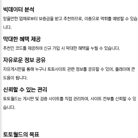
빅데이터 분석
믿을만한 업체로부터 보증금을 받고 추천하므로, 이중으로 먹튀를 예방할 수 있습
니다.
막대한 혜택 제공
추천인 코드를 제공하여 신규 가입 시 막대한 혜택을 누릴 수 있습니다.
자유로운 정보 공유
자유게시판을 통해 누구나 토토사이트 관련 정보를 공유할 수 있어, 플레이에 큰
도움이 됩니다.
신뢰할 수 있는 관리
토토월드는 게시판 및 검증 사이트를 직접 관리하여, 사이트 전부를 신뢰할 수 있
습니다.
토토월드의 목표