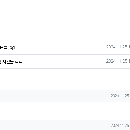
작성일
2024.11.25 
짤.jpg
작성일
2024.11.25 
 사건들 ㄷㄷ
작성일
2024.11.25
작성일
2024.11.25