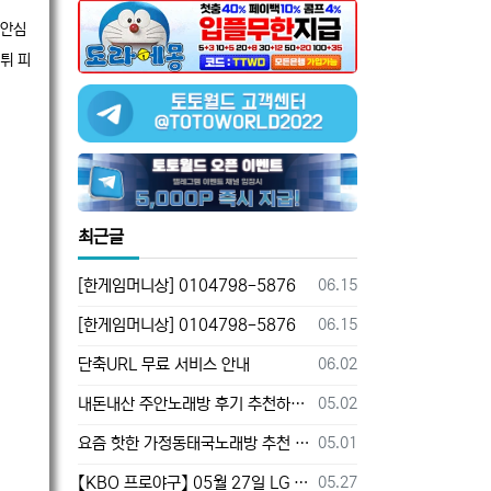
 안심
튀 피
최근글
등록일
[한​게임​머니​상] 01​04​79​8-​58​76
06.15
등록일
[한​게임​머니​상] 01​04​79​8-​58​76
06.15
등록일
단축URL 무료 서비스 안내
06.02
등록일
내돈내산 주안노래방 후기 추천하는 이유
05.02
등록일
요즘 핫한 가정동태국노래방 추천 직접 비교해봄
05.01
등록일
【KBO 프로야구】 05월 27일 LG vs 한화 스포츠 분석
05.27