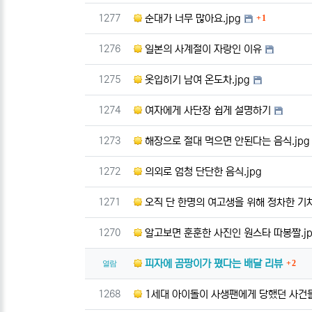
댓글
번호
1277
순대가 너무 많아요.jpg
1
번호
1276
일본의 사계절이 자랑인 이유
번호
1275
옷입히기 남여 온도차.jpg
번호
1274
여자에게 사단장 쉽게 설명하기
번호
1273
해장으로 절대 먹으면 안된다는 음식.jpg
번호
1272
의외로 엄청 단단한 음식.jpg
번호
1271
오직 단 한명의 여고생을 위해 정차한 기차
번호
1270
알고보면 훈훈한 사진인 원스타 따봉짤.jp
댓글
피자에 곰팡이가 폈다는 배달 리뷰
2
열람
번호
1268
1세대 아이돌이 사생팬에게 당했던 사건