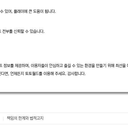
 있어, 플레이에 큰 도움이 됩니다.
 전부를 신뢰할 수 있습니다.
 정보를 제공하며, 이용자들이 안심하고 즐길 수 있는 환경을 만들기 위해 최선을
신다면, 언제든지 토토월드를 이용해 주세요. 감사합니다.
책임의 한계와 법적고지