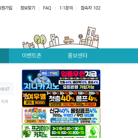
회원가입
정보찾기
FAQ
1:1문의
접속자 102
이벤트존
홍보센터
 19:07
목록