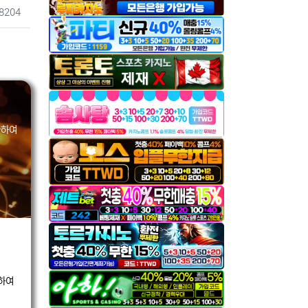
조회
8204
사하여
하여