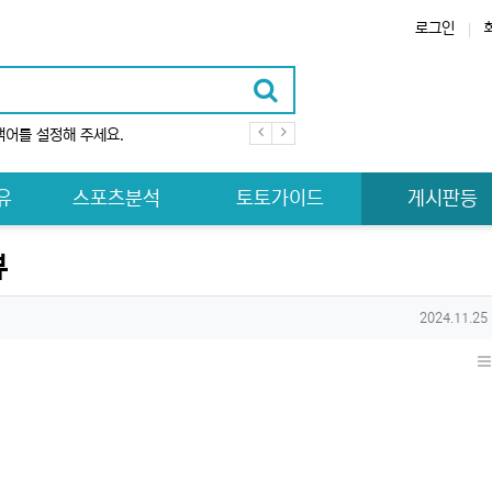
로그인
어를 설정해 주세요.
유
스포츠분석
토토가이드
게시판등
뷰
작성일
2024.11.25