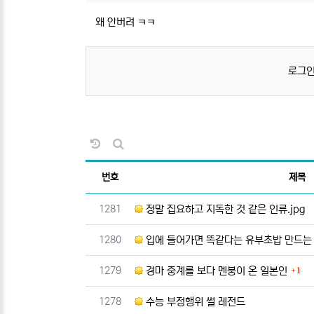
왜 안버려 ㅋㅋ
로그인
날짜순 정렬
게시판 검색
번호
제목
번호
1281
정말 집요하고 지독한 것 같은 인류.jpg
번호
1280
입에 들어가면 똑같다는 유부초밥 만드는
댓글
번호
1279
경마 중계를 보다 멘붕이 온 일본인
1
번호
1278
수능 부정행위 썰 레전드