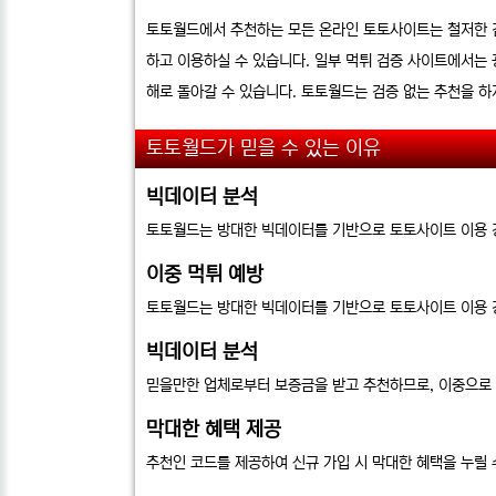
토토월드에서 추천하는 모든 온라인 토토사이트는 철저한 
하고 이용하실 수 있습니다. 일부 먹튀 검증 사이트에서는
해로 돌아갈 수 있습니다. 토토월드는 검증 없는 추천을 하
토토월드가 믿을 수 있는 이유
빅데이터 분석
토토월드는 방대한 빅데이터를 기반으로 토토사이트 이용 경
이중 먹튀 예방
토토월드는 방대한 빅데이터를 기반으로 토토사이트 이용 경
빅데이터 분석
믿을만한 업체로부터 보증금을 받고 추천하므로, 이중으로 
막대한 혜택 제공
추천인 코드를 제공하여 신규 가입 시 막대한 혜택을 누릴 