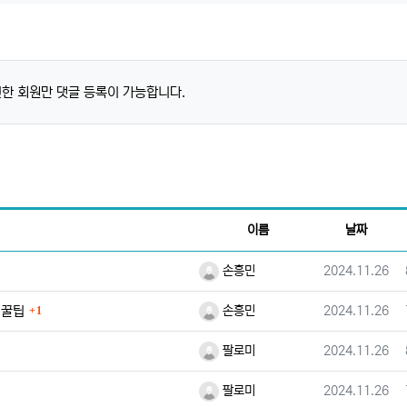
한 회원만 댓글 등록이 가능합니다.
이름
날짜
등록자
등록일
손흥민
2024.11.26
댓글
등록자
등록일
 꿀팁
손흥민
2024.11.26
1
등록자
등록일
팔로미
2024.11.26
등록자
등록일
팔로미
2024.11.26