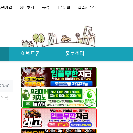
회원가입
정보찾기
FAQ
1:1문의
접속자 144
이벤트존
홍보센터
 20:40
목록