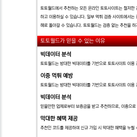
토토월드에서 추천하는 모든 온라인 토토사이트는 철저한 
하고 이용하실 수 있습니다. 일부 먹튀 검증 사이트에서는
해로 돌아갈 수 있습니다. 토토월드는 검증 없는 추천을 하
토토월드가 믿을 수 있는 이유
빅데이터 분석
토토월드는 방대한 빅데이터를 기반으로 토토사이트 이용 경
이중 먹튀 예방
토토월드는 방대한 빅데이터를 기반으로 토토사이트 이용 경
빅데이터 분석
믿을만한 업체로부터 보증금을 받고 추천하므로, 이중으로 
막대한 혜택 제공
추천인 코드를 제공하여 신규 가입 시 막대한 혜택을 누릴 