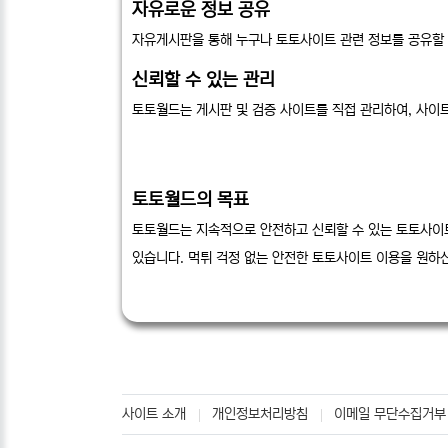
자유로운 정보 공유
자유게시판을 통해 누구나 토토사이트 관련 정보를 공유할 수
신뢰할 수 있는 관리
토토월드는 게시판 및 검증 사이트를 직접 관리하여, 사이트
토토월드의 목표
토토월드는 지속적으로 안전하고 신뢰할 수 있는 토토사이트
있습니다. 먹튀 걱정 없는 안전한 토토사이트 이용을 원하
___________
사이트 소개
개인정보처리방침
이메일 무단수집거부