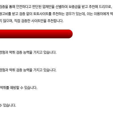
검증을 통해 안전하다고 판단된 업체만을 선별하여 보증금을 받고 추천해 드리므로,
 광고비를 받고 검증 없이 토토사이트를 추천하는 경우가 있는데, 이는 이용자에게 먹
지 않으며, 직접 검증한 사이트만을 추천합니다.
험과 먹튀 검증 능력을 가지고 있습니다.
험과 먹튀 검증 능력을 가지고 있습니다.
먹튀를 예방할 수 있습니다.
수 있습니다.