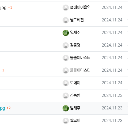
댓글
등록자
등록일
jpg
플레이어올인
2024.11.24
1
등록자
등록일
월드비젼
2024.11.24
등록자
등록일
잎새주
2024.11.24
등록자
등록일
김통령
2024.11.24
등록자
등록일
똘똘이마스터
2024.11.24
댓글
등록자
등록일
똘똘이마스터
2024.11.24
1
등록자
등록일
토데이
2024.11.24
등록자
등록일
김통령
2024.11.23
댓글
등록자
등록일
pg
잎새주
2024.11.23
2
등록자
등록일
팔로미
2024.11.23