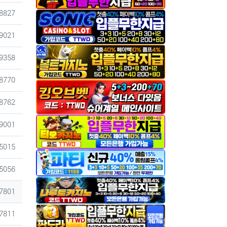
조회
8827
조회
9021
조회
9358
조회
8770
조회
8762
조회
9001
조회
5015
조회
5056
조회
7801
조회
7811