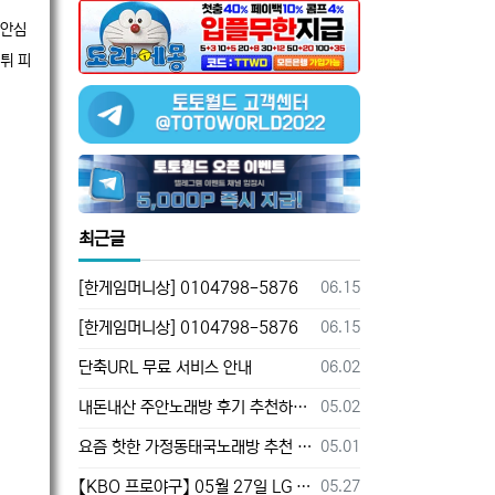
 안심
튀 피
최근글
등록일
[한​게임​머니​상] 01​04​79​8-​58​76
06.15
등록일
[한​게임​머니​상] 01​04​79​8-​58​76
06.15
등록일
단축URL 무료 서비스 안내
06.02
등록일
내돈내산 주안노래방 후기 추천하는 이유
05.02
등록일
요즘 핫한 가정동태국노래방 추천 직접 비교해봄
05.01
등록일
【KBO 프로야구】 05월 27일 LG vs 한화 스포츠 분석
05.27