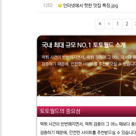
번호
1252
인터넷에서 핫한 맛집 특징.jpg
(first)
1
2
국내 최대 규모 NO.1 토토월드 소개
먹튀 사건이 빈번해지면서, 먹튀 검증이 그 어느 때보다
검증하기 때문에, 안전한 사이트를 추천받으실 수 있습니다
토토월드의 중요성
먹튀 사건이 빈번해지면서, 먹튀 검증이 그 어느 때보다 
검증하기 때문에, 안전한 사이트를 추천받으실 수 있습니다