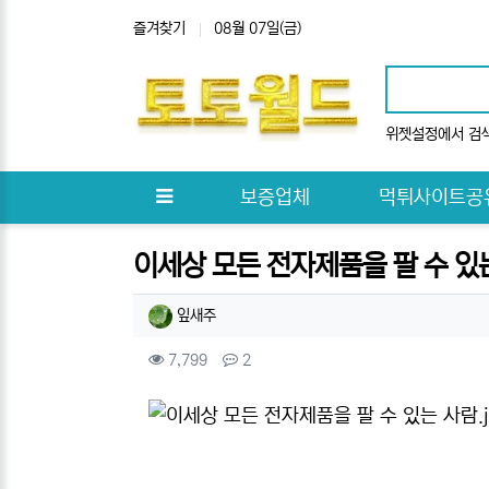
상단 네비
닫기
즐겨찾기
08월 07일(금)
위젯설정에서 검색
메인 메뉴
보증업체
먹튀사이트공
이세상 모든 전자제품을 팔 수 있는
작성자 정보
작성
잎새주
컨텐츠 정보
조회
댓글
7,799
2
본문