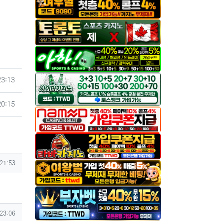
23:13
20:15
 21:53
 23:06