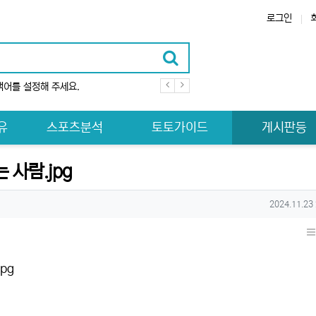
로그인
어를 설정해 주세요.
유
스포츠분석
토토가이드
게시판등
 사람.jpg
작성일
2024.11.23