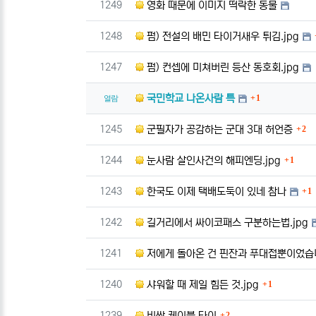
번호
1249
영화 때문에 이미지 떡락한 동물
번호
1248
펌) 전설의 배민 타이거새우 튀김.jpg
번호
1247
펌) 컨셉에 미쳐버린 등산 동호회.jpg
댓글
국민학교 나온사람 특
1
열람
댓글
번호
1245
군필자가 공감하는 군대 3대 허언증
2
댓글
번호
1244
눈사람 살인사건의 해피엔딩.jpg
1
댓
번호
1243
한국도 이제 택배도둑이 있네 참나
1
번호
1242
길거리에서 싸이코패스 구분하는법.jpg
번호
1241
저에게 돌아온 건 핀잔과 푸대접뿐이었습
댓글
번호
1240
샤워할 때 제일 힘든 것.jpg
1
댓글
번호
1239
비싼 케이블 타이
2