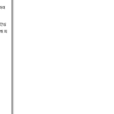
하여
 안심
튀 피