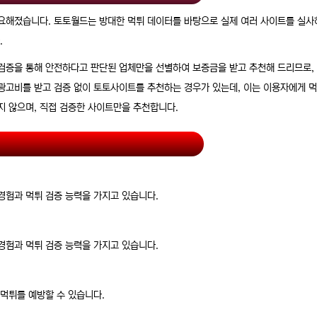
중요해졌습니다. 토토월드는 방대한 먹튀 데이터를 바탕으로 실제 여러 사이트를 실사
.
검증을 통해 안전하다고 판단된 업체만을 선별하여 보증금을 받고 추천해 드리므로,
 광고비를 받고 검증 없이 토토사이트를 추천하는 경우가 있는데, 이는 이용자에게 먹
지 않으며, 직접 검증한 사이트만을 추천합니다.
험과 먹튀 검증 능력을 가지고 있습니다.
험과 먹튀 검증 능력을 가지고 있습니다.
먹튀를 예방할 수 있습니다.