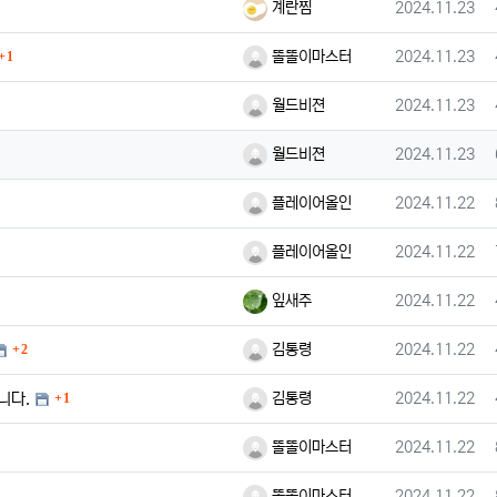
등록자
등록일
계란찜
2024.11.23
댓글
등록자
등록일
똘똘이마스터
2024.11.23
1
등록자
등록일
월드비젼
2024.11.23
등록자
등록일
월드비젼
2024.11.23
등록자
등록일
플레이어올인
2024.11.22
등록자
등록일
플레이어올인
2024.11.22
글
등록자
등록일
잎새주
2024.11.22
댓글
등록자
등록일
김통령
2024.11.22
2
댓글
등록자
등록일
니다.
김통령
2024.11.22
1
등록자
등록일
똘똘이마스터
2024.11.22
등록자
등록일
똘똘이마스터
2024.11.22