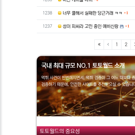
댓글
번호
1238
너무 쿨해서 실패한 당근거래 ㅋㅋ
1
댓글
번호
1237
성이 피씨라 고민 중인 예비신랑
1
(first)
1
2
국내 최대 규모 NO.1 토토월드 소개
먹튀 사건이 빈번해지면서, 먹튀 검증이 그 어느 때보다
검증하기 때문에, 안전한 사이트를 추천받으실 수 있습니다
토토월드의 중요성