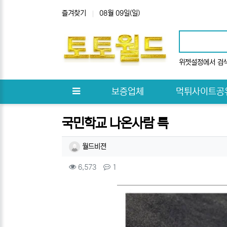
상단 네비
닫기
즐겨찾기
08월 09일(일)
위젯설정에서 검색
메인 메뉴
보증업체
먹튀사이트공
국민학교 나온사람 특
작성자 정보
작성
월드비젼
컨텐츠 정보
조회
댓글
6,573
1
본문