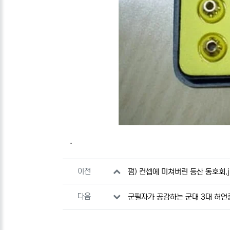
.
관련자료
이전
펌) 컨셉에 미쳐버린 등산 동호회.j
다음
군필자가 공감하는 군대 3대 허언