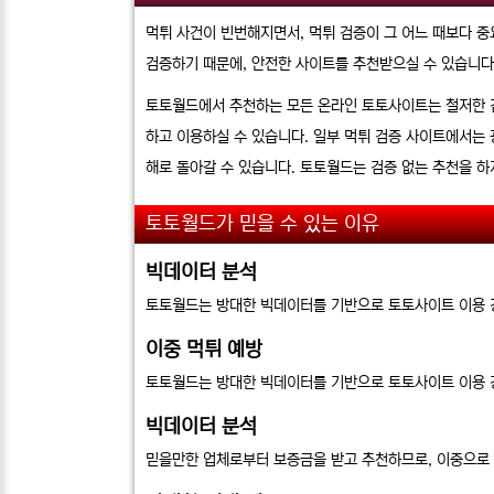
먹튀 사건이 빈번해지면서, 먹튀 검증이 그 어느 때보다 
검증하기 때문에, 안전한 사이트를 추천받으실 수 있습니다
토토월드에서 추천하는 모든 온라인 토토사이트는 철저한 
하고 이용하실 수 있습니다. 일부 먹튀 검증 사이트에서는
해로 돌아갈 수 있습니다. 토토월드는 검증 없는 추천을 하
토토월드가 믿을 수 있는 이유
빅데이터 분석
토토월드는 방대한 빅데이터를 기반으로 토토사이트 이용 경
이중 먹튀 예방
토토월드는 방대한 빅데이터를 기반으로 토토사이트 이용 경
빅데이터 분석
믿을만한 업체로부터 보증금을 받고 추천하므로, 이중으로 