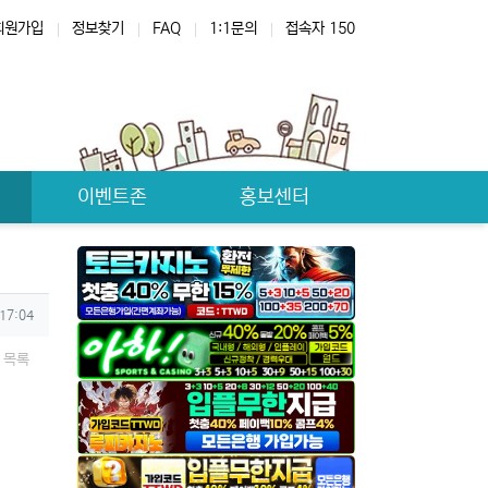
회원가입
정보찾기
FAQ
1:1문의
접속자 150
이벤트존
홍보센터
 17:04
목록