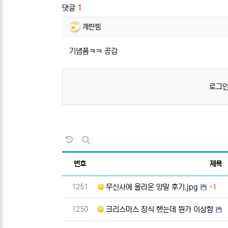
댓글
1
계란찜님의 댓글
계란찜
기념품ㅋㅋ 공감
로그인
날짜순 정렬
게시판 검색
번호
제목
댓글
번호
1251
무신사에 올라온 양말 후기.jpg
1
번호
1250
크리스마스 장식 했는데 뭔가 이상함