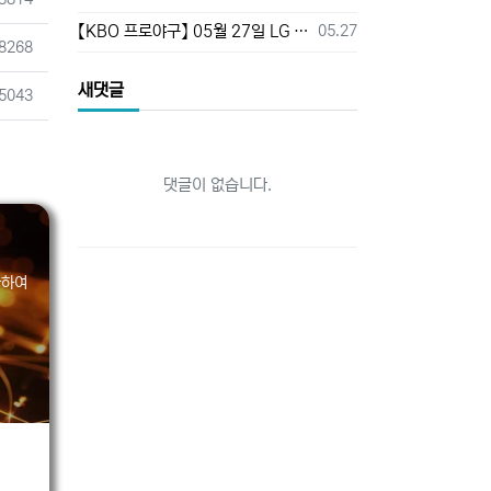
등록일
【KBO 프로야구】 05월 27일 LG vs 한화 스포츠 분석
05.27
조회
8268
새댓글
조회
5043
댓글이 없습니다.
사하여