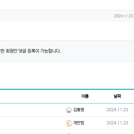
작성일
2024.11.23
한 회원만 댓글 등록이 가능합니다.
이름
날짜
등록자
등록일
김통령
2024.11.23
등록자
등록일
계란찜
2024.11.23