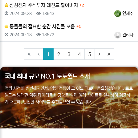
댓글
삼성전자 주식투자 레전드 할아버지
2
등록일
조회
등록자
2024.09.28
18643
잎새주
댓글
동물들의 절묘한 순간 사진들 모음
1
등록일
조회
등록자
2024.09.18
18572
관리자
(current)
(next)
(last)
1
2
3
4
5
국내 최대 규모 NO.1 토토월드 소개
먹튀 사건이 빈번해지면서, 먹튀 검증이 그 어느 때보다 중요해졌습니다. 토토
월드는 방대한 먹튀 데이터를 바탕으로 실제 여러 사이트를 실사하여 검증하
기 때문에, 안전한 사이트를 추천받으실 수 있습니다.