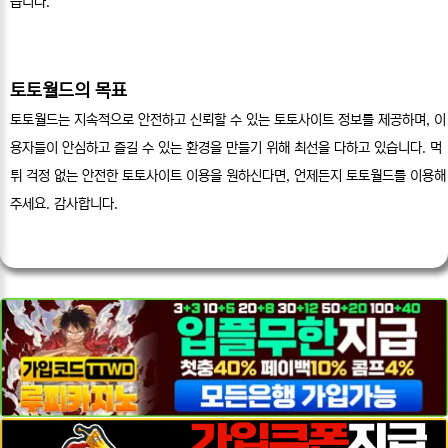
습니다.
토토월드의 목표
토토월드는 지속적으로 안전하고 신뢰할 수 있는 토토사이트 정보를 제공하며, 이
용자들이 안심하고 즐길 수 있는 환경을 만들기 위해 최선을 다하고 있습니다. 먹
튀 걱정 없는 안전한 토토사이트 이용을 원하신다면, 언제든지 토토월드를 이용해
주세요. 감사합니다.
___________