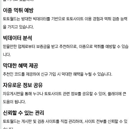
이중 먹튀 예방
토토월드는 방대한 빅데이터를 기반으로 토토사이트 이용 경험과 먹튀 검증 능력
을 가지고 있습니다.
빅데이터 분석
믿을만한 업체로부터 보증금을 받고 추천하므로, 이중으로 먹튀를 예방할 수 있습
니다.
막대한 혜택 제공
추천인 코드를 제공하여 신규 가입 시 막대한 혜택을 누릴 수 있습니다.
자유로운 정보 공유
자유게시판을 통해 누구나 토토사이트 관련 정보를 공유할 수 있어, 플레이에 큰
도움이 됩니다.
신뢰할 수 있는 관리
토토월드는 게시판 및 검증 사이트를 직접 관리하여, 사이트 전부를 신뢰할 수 있