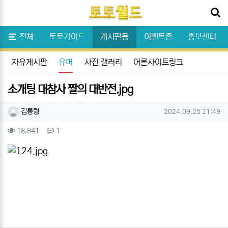
닫기
메뉴
스포츠분석
전체
토토가이드
게시판등
이벤트존
홍보센터
자유게시판
유머
사진 갤러리
어른사이트링크
소개팅 대참사 짤의 대반전.jpg
작성자 정보
작성
작성일
김통령
2024.09.25 21:49
컨텐츠 정보
조회
댓글
18,841
1
본문