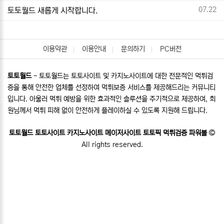
등록일
07.22
토토월드 새롭게 시작합니다.
이용약관
이용안내
문의하기
PC버전
토토월드
- 토토월드는 토토사이트 및 카지노사이트에 대한 전문적인 먹튀검
증을 통해 안전한 업체를 선정하여 먹튀보증 서비스를 제공해드리는 커뮤니티
입니다. 아울러 먹튀 예방을 위한 효과적인 솔루션을 주기적으로 제공하여, 회
원님께서 먹튀 피해 없이 안전하게 플레이하실 수 있도록 지원해 드립니다.
토토월드 토토사이트 카지노사이트 메이저사이트 토토픽 먹튀검증 파워볼
All rights reserved.