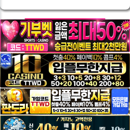
___________