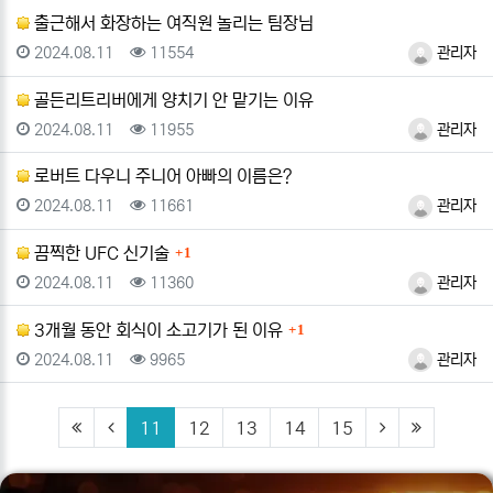
출근해서 화장하는 여직원 놀리는 팀장님
등록일
조회
등록자
2024.08.11
11554
관리자
골든리트리버에게 양치기 안 맡기는 이유
등록일
조회
등록자
2024.08.11
11955
관리자
로버트 다우니 주니어 아빠의 이름은?
등록일
조회
등록자
2024.08.11
11661
관리자
댓글
끔찍한 UFC 신기술
1
등록일
조회
등록자
2024.08.11
11360
관리자
댓글
3개월 동안 회식이 소고기가 된 이유
1
등록일
조회
등록자
2024.08.11
9965
관리자
(first)
(previous)
(current)
(next)
(last)
11
12
13
14
15