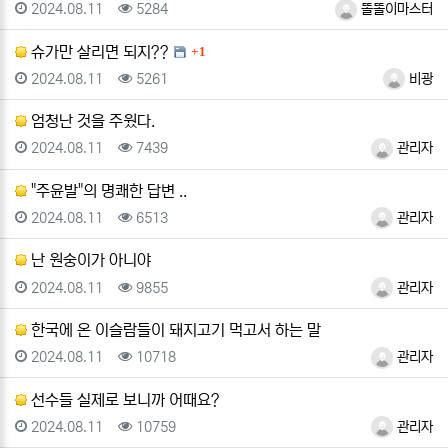
등록일
조회
등록자
2024.08.11
5284
똘똘이마스터
댓글
슈가만 살리면 되지??
1
등록일
조회
등록자
2024.08.11
5261
비광
엄청난 것을 주웠다.
등록일
조회
등록자
2024.08.11
7439
관리자
"주윤발"의 명쾌한 답변 ..
등록일
조회
등록자
2024.08.11
6513
관리자
난 원숭이가 아니야
등록일
조회
등록자
2024.08.11
9855
관리자
한국에 온 이슬람들이 돼지고기 먹고서 하는 말
등록일
조회
등록자
2024.08.11
10718
관리자
선수들 실제로 보니까 어때요?
등록일
조회
등록자
2024.08.11
10759
관리자