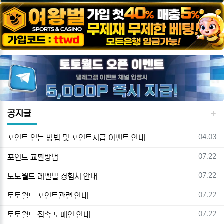
공지글
등록일
04.03
포인트 얻는 방법 및 포인트지급 이벤트 안내
등록일
07.22
포인트 교환방법
등록일
07.22
토토월드 레벨별 경험치 안내
등록일
07.22
토토월드 포인트관련 안내
등록일
07.22
토토월드 접속 도메인 안내