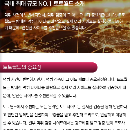
국내 최대 규모 NO.1 토토월드 소개
먹튀 사건이 빈번해지면서, 먹튀 검증이 그 어느 때보다 중요해졌습니다. 토토
월드는 방대한 먹튀 데이터를 바탕으로 실제 여러 사이트를 실사하여 검증하
기 때문에, 안전한 사이트를 추천받으실 수 있습니다.
토토월드의 중요성
먹튀 사건이 빈번해지면서, 먹튀 검증이 그 어느 때보다 중요해졌습니다. 토토월
드는 방대한 먹튀 데이터를 바탕으로 실제 여러 사이트를 실사하여 검증하기 때
문에, 안전한 사이트를 추천받으실 수 있습니다.
토토월드에서 추천하는 모든 온라인 토토사이트는 철저한 검증을 통해 안전하다
고 판단된 업체만을 선별하여 보증금을 받고 추천해 드리므로, 안심하고 이용하
실 수 있습니다. 일부 먹튀 검증 사이트에서는 광고비를 받고 검증 없이 토토사