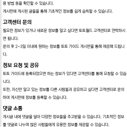
용 방법 등을 확인할 수 있습니다.
게시판에 게시된 글들을 통해 기초적인 정보를 쉽게 습득할 수 있습니다.
고객센터 문의
필요한 정보가 있거나 새로운 정보를 알고 싶다면 토토월드 고객센터로 연락하시
면 됩니다.
문의 후 2~3일 이내에 원하는 정보를 토토 가이드 게시판을 통해 제공해 드립니
다.
정보 요청 및 공유
토토 가이드에 등록되었으면 하는 정보가 있다면 고객센터를 통해 요청할 수 있습
니다.
또한, 자신만 알고 있는 정보를 다른 사람들과 공유하고 싶다면 고객센터로 문의
하여 게시판에 정보를 등록할 수 있습니다.
댓글 소통
게시글 내에 댓글을 달아 다양한 정보들을 주고받을 수 있습니다. 기초적인 정보
를 댓글로 나누며 많은 사람들에게 유용한 정보를 제공할 수 있습니다.