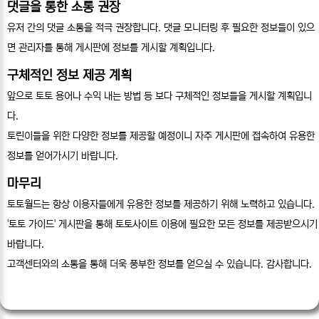
댓글을 통한 소통 권장
유저 간의 댓글 소통을 적극 권장합니다. 댓글 모니터링 후 필요한 정보들이 있으
면 관리자를 통해 게시판에 정보를 게시할 계획입니다.
구체적인 정보 제공 계획
앞으로 토토 용어나 수익 내는 방법 등 보다 구체적인 정보들을 게시할 계획입니
다.
토린이들을 위한 다양한 정보를 제공할 예정이니 자주 게시판에 접속하여 유용한
정보를 얻어가시기 바랍니다.
마무리
토토월드는 항상 이용자들에게 유용한 정보를 제공하기 위해 노력하고 있습니다.
'토토 가이드' 게시판을 통해 토토사이트 이용에 필요한 모든 정보를 제공받으시기
바랍니다.
고객센터와의 소통을 통해 더욱 풍부한 정보를 얻으실 수 있습니다. 감사합니다.