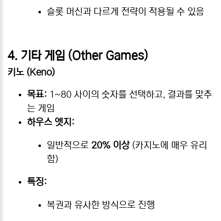
슬롯 머신과 다르게 전략이 적용될 수 있음
4. 기타 게임 (Other Games)
키노 (Keno)
목표:
1~80 사이의 숫자를 선택하고, 결과를 맞추
는 게임
하우스 엣지:
일반적으로
20% 이상
(카지노에 매우 유리
함)
특징:
복권과 유사한 방식으로 진행