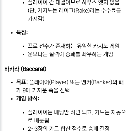
플레이어 간 대결이므로 하우스 엣지 없음
(단, 카지노는 레이크(Rake)라는 수수료를
가져감)
특징:
프로 선수가 존재하는 유일한 카지노 게임
운보다는 실력이 승패를 좌우하는 게임
바카라 (Baccarat)
목표:
플레이어(Player) 또는 뱅커(Banker)의 패
가 9에 가까운 쪽을 선택
게임 방식:
플레이어는 베팅만 하면 되고, 카드는 자동으
로 배분됨
2~3장의 카드 합산 점수로 승패 결정