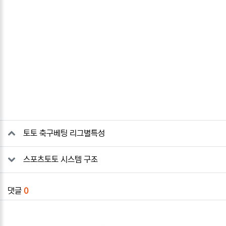
관련자료
토토 축구베팅 리그별특성
스포츠토토 시스템 구조
댓글
0