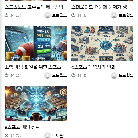
스포츠토토 고수들의 베팅방법
스테로이드 때문에 문제가 생긴 스포츠선수
등록일
등록자
등록일
등록자
04.03
토토월드
04.03
토토월드
소액 베팅 회원을 위한 스포츠베팅 노하우
e스포츠의 역사와 변화
등록일
등록자
등록일
등록자
04.03
토토월드
04.03
토토월드
e스포츠 배팅 전략
등록일
등록자
04.03
토토월드