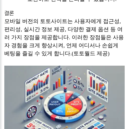
결론
모바일 버전의 토토사이트는 사용자에게 접근성,
편리성, 실시간 정보 제공, 다양한 결제 옵션 등 여
러 가지 장점을 제공합니다. 이러한 장점들은 사용
자 경험을 크게 향상시켜, 언제 어디서나 손쉽게
베팅을 즐길 수 있게 합니다.
(토토월드 제공)