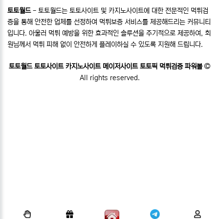
토토월드
- 토토월드는 토토사이트 및 카지노사이트에 대한 전문적인 먹튀검
증을 통해 안전한 업체를 선정하여 먹튀보증 서비스를 제공해드리는 커뮤니티
입니다. 아울러 먹튀 예방을 위한 효과적인 솔루션을 주기적으로 제공하여, 회
원님께서 먹튀 피해 없이 안전하게 플레이하실 수 있도록 지원해 드립니다.
토토월드 토토사이트 카지노사이트 메이저사이트 토토픽 먹튀검증 파워볼
All rights reserved.