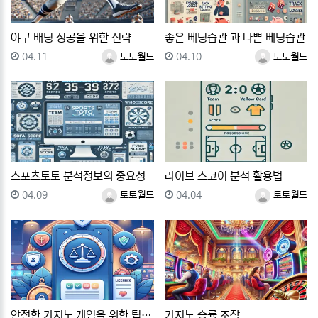
야구 배팅 성공을 위한 전략
좋은 베팅습관 과 나쁜 베팅습관
등록일
등록자
등록일
등록자
04.11
토토월드
04.10
토토월드
스포츠토토 분석정보의 중요성
라이브 스코어 분석 활용법
등록일
등록자
등록일
등록자
04.09
토토월드
04.04
토토월드
안전한 카지노 게임을 위한 팁 및 가이드
카지노 승률 조작