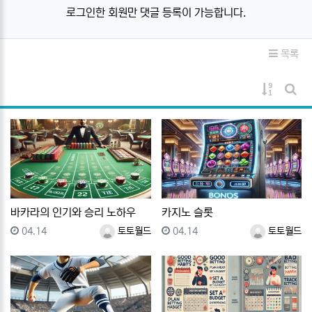
로그인한 회원만 댓글 등록이 가능합니다.
목록
게시물 
게시
바카라의 인기와 승리 노하우
카지노 슬롯
등록일
등록자
등록일
등록자
04.14
토토월드
04.14
토토월드