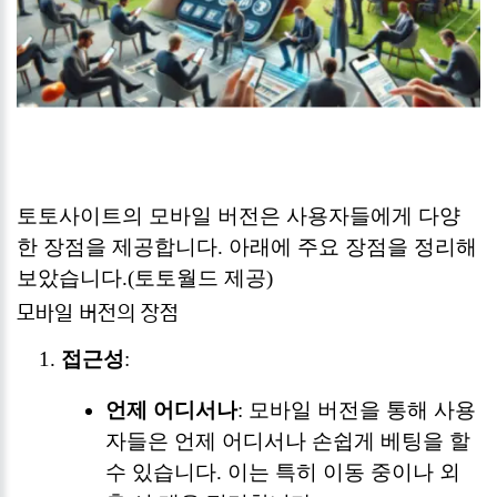
토토사이트
의 모바일 버전은 사용자들에게 다양
한 장점을 제공합니다. 아래에 주요 장점을 정리해
보았습니다.
(토토월드 제공)
모바일 버전의 장점
접근성
:
언제 어디서나
: 모바일 버전을 통해 사용
자들은 언제 어디서나 손쉽게 베팅을 할
수 있습니다. 이는 특히 이동 중이나 외