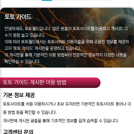
토토 가이드
안녕하세요, 토토월드입니다. 많은 분들이 토토사이트를 이용하고 계시고, 그
수가 점점 늘고 있습니다.
이에 따라 토토월드에서는 토토사이트 이용자들을 위해 유용한 정보를 제공하
고자 '토토 가이드' 게시판을 운영하고 있습니다.
이 게시판을 통해 기본적인 이용 방법부터 전문적인 정보까지 다양한 내용을
확인하실 수 있습니다.
토토 가이드 게시판 이용 방법
기본 정보 제공
토토사이트를 처음 이용하시거나 초보 유저라면 기본적인 토토사이트 용어나 이
용 방법 등을 확인할 수 있습니다.
게시판에 게시된 글들을 통해 기초적인 정보를 쉽게 습득할 수 있습니다.
고객센터 문의