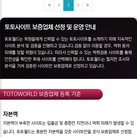
(current)
1
토토사이트 보증업체 선정 및 운영 안내
토토월드는 회원들에게 신뢰할 수 있는 토토사이트를 소개하기 위해 지속적인
사이트 분석 및 검증을 진행하고 있습니다.검증 없이 이용할 경우, 먹튀 등의
피해를 당할 위험이 있습니다. 따라서 신뢰할 수 있는 먹튀검증 사이트를 통해
안전성을 확인한 후에 사이트를 선택해야 합니다. 토토월드는 철저한 조사와
분석을 거쳐 검증된 사이트만 보증업체로 선정하고 있습니다.
TOTOWORLD 보증업체 등록 기준
자본력
자본력이 부족한 사이트는 입출금 및 충환전 지연이나 먹튀 피해가 발생할 수 있
습니다. 토토월드는 충분한 자본력을 갖춘 사이트만을 공식 보증업체로 선정합