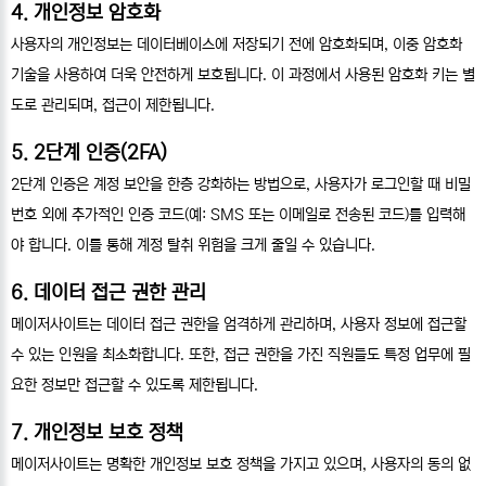
4. 개인정보 암호화
사용자의 개인정보는 데이터베이스에 저장되기 전에 암호화되며, 이중 암호화
기술을 사용하여 더욱 안전하게 보호됩니다. 이 과정에서 사용된 암호화 키는 별
도로 관리되며, 접근이 제한됩니다.
5. 2단계 인증(2FA)
2단계 인증은 계정 보안을 한층 강화하는 방법으로, 사용자가 로그인할 때 비밀
번호 외에 추가적인 인증 코드(예: SMS 또는 이메일로 전송된 코드)를 입력해
야 합니다. 이를 통해 계정 탈취 위험을 크게 줄일 수 있습니다.
6. 데이터 접근 권한 관리
메이저사이트는 데이터 접근 권한을 엄격하게 관리하며, 사용자 정보에 접근할
수 있는 인원을 최소화합니다. 또한, 접근 권한을 가진 직원들도 특정 업무에 필
요한 정보만 접근할 수 있도록 제한됩니다.
7. 개인정보 보호 정책
메이저사이트는 명확한 개인정보 보호 정책을 가지고 있으며, 사용자의 동의 없