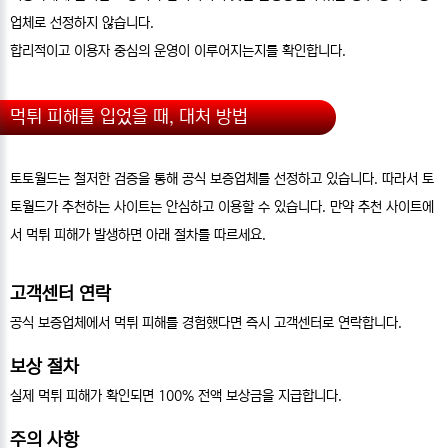
업체로 선정하지 않습니다.
합리적이고 이용자 중심의 운영이 이루어지는지를 확인합니다.
먹튀 피해를 입었을 때, 대처 방법
토토월드는 철저한 검증을 통해 공식 보증업체를 선정하고 있습니다. 따라서 토
토월드가 추천하는 사이트는 안심하고 이용할 수 있습니다. 만약 추천 사이트에
서 먹튀 피해가 발생하면 아래 절차를 따르세요.
고객센터 연락
공식 보증업체에서 먹튀 피해를 경험했다면 즉시 고객센터로 연락합니다.
보상 절차
실제 먹튀 피해가 확인되면 100% 전액 보상금을 지급합니다.
주의 사항