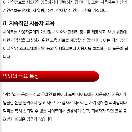
이 개인정보를 제3자와 공유하거나 판매하지 않습니다. 또한, 사용자는 자신의
개인정보를 언제든지 열람, 수정, 삭제할 수 있는 권한을 가집니다.
8. 지속적인 사용자 교육
사이트는 사용자들에게 개인정보 보호와 관련된 정보를 제공하고, 보안 위협에
대한 경각심을 고취하기 위한 교육 자료를 제공할 수 있습니다. 이는 피싱 공격
이나 악성 소프트웨어 감염 등의 위험으로부터 사용자를 보호하는 데 도움이 됩
니다.
먹튀의 주요 특징
"먹튀"라는 용어는 주로 온라인 베팅이나 도박 사이트에서 사용되며, 사용자가
입금한 돈을 돌려주지 않고 사이트가 갑자기 사라지는 사기 행위를 의미합니다.
먹튀는 특히 신뢰할 수 없는 사이트에서 발생하기 쉽고, 피해자가 되면 돈을 돌
려받기 어려운 경우가 많습니다.