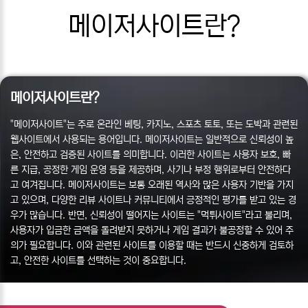
메이저사이트란?
메이저사이트란?
"메이저사이트"는 주로 온라인 베팅, 카지노, 스포츠 토토, 또는 도박과 관련된
웹사이트에서 사용되는 용어입니다. 메이저사이트는 일반적으로 신뢰성이 높
은, 안전하고 검증된 사이트를 의미합니다. 이러한 사이트는 사용자 보호, 빠
른 지급, 공정한 게임 운영 등을 제공하며, 사기나 부정 행위로부터 안전하다
고 여겨집니다. 메이저사이트는 보통 오래된 역사와 많은 사용자 기반을 가지
고 있으며, 다양한 리뷰 사이트나 커뮤니티에서 긍정적인 평가를 받고 있는 경
우가 많습니다. 반면, 신뢰성이 떨어지는 사이트는 "먹튀사이트"라고 불리며,
사용자가 입금한 금액을 돌려받지 못하거나 게임 결과가 불공정할 수 있어 주
의가 필요합니다. 이와 관련된 사이트를 이용할 때는 반드시 신중하게 검토하
고, 안전한 사이트를 선택하는 것이 중요합니다.