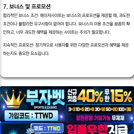
7. 보너스 및 프로모션
합리적인 보너스 조건: 메이저사이트는 보너스와 프로모션을 제공할 때, 과도한
조건이나 불합리한 요구사항이 없어야 합니다. 보너스의 이용 조건을 꼼꼼히 확
인하고, 너무 과도한 혜택을 제공하는 사이트는 주의가 필요합니다.
지속적인 프로모션: 정기적으로 사용자를 위한 다양한 프로모션과 혜택을 제공
하는지도 중요한 요소입니다.
___________