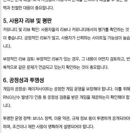
력과 친절한 대응이 중요합니다.
5. 사용자 리뷰 및 평판
커뮤니티 및 리뷰 확인: 사용자들의 리뷰나 커뮤니티에서의 평가를 확인하는 것
이 좋습니다. 긍정적인 리뷰가 많고, 사용자가 신뢰하는 사이트일 가능성이 높습
니다.
부정적인 리뷰 검토: 부정적인 리뷰가 있는 경우, 그 내용이 어떤지 검토하고, 반
복적으로 같은 문제가 언급되고 있는지 확인하는 것이 중요합니다.
6. 공정성과 투명성
게임의 공정성: 메이저사이트는 공정한 게임 운영을 보장해야 합니다. 이를 위해
RNG(난수 발생기) 인증 등 공정성 검증을 받은 게임을 제공하는지 확인해야 합
니다.
투명한 운영 정책: 보너스 정책, 이용 약관, 규제 정보 등이 투명하게 공개되어야
하며, 조건이나 제한 사항이 명확하게 설명되어야 합니다.