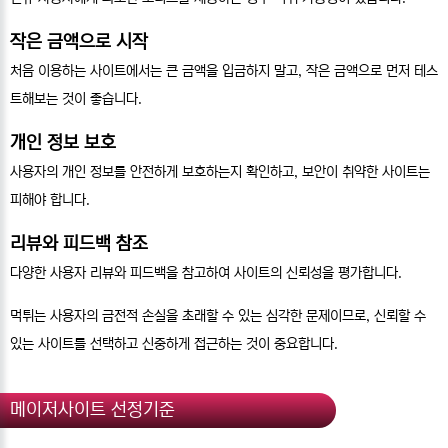
작은 금액으로 시작
처음 이용하는 사이트에서는 큰 금액을 입금하지 말고, 작은 금액으로 먼저 테스
트해보는 것이 좋습니다.
개인 정보 보호
사용자의 개인 정보를 안전하게 보호하는지 확인하고, 보안이 취약한 사이트는
피해야 합니다.
리뷰와 피드백 참조
다양한 사용자 리뷰와 피드백을 참고하여 사이트의 신뢰성을 평가합니다.
먹튀는 사용자의 금전적 손실을 초래할 수 있는 심각한 문제이므로, 신뢰할 수
있는 사이트를 선택하고 신중하게 접근하는 것이 중요합니다.
메이저사이트 선정기준