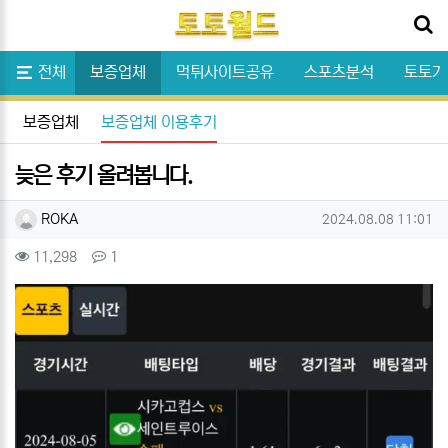
닫기
메뉴
전체
보증업체
먹튀사이트공유
스포츠분석
토토가
보증업체
보증업체 이용후기
늦은 후기 올려봅니다.
작성자 정보
작성
작성일
ROKA
2024.08.08 11:01
컨텐츠 정보
조회
댓글
11,298
1
본문