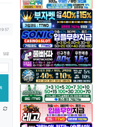
 19:57
답글
록
 늘이기
댓글창 줄이기
새 댓글 작성