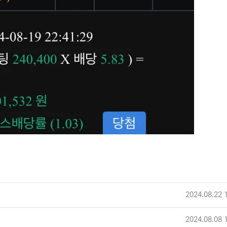
작성일
2024.08.22 
작성일
2024.08.08 