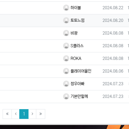
등록자
등록일
하이볼
2024.08.22
등록자
등록일
토토느낌
2024.08.20
등록자
등록일
비광
2024.08.08
등록자
등록일
S클라스
2024.08.08
등록자
등록일
ROKA
2024.08.08
등록자
등록일
플레이어올인
2024.08.06
등록자
등록일
정우아빠
2024.07.23
등록자
등록일
기본만할께
2024.07.23
(current)
1