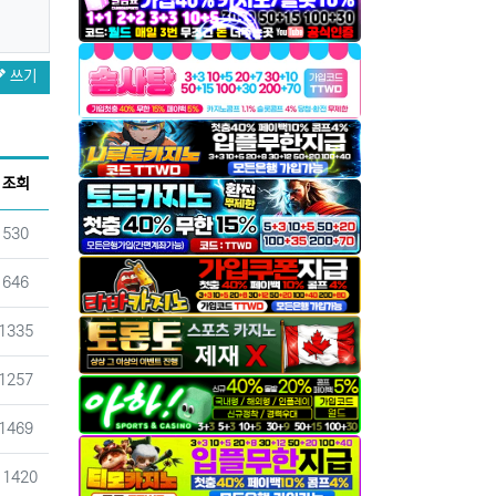
쓰기
조회
조회
530
조회
646
조회
1335
조회
1257
조회
1469
조회
11420