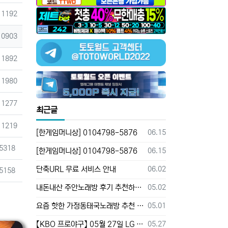
조회
11192
조회
10903
조회
11892
조회
11980
조회
11277
최근글
조회
11219
등록일
[한​게임​머니​상] 01​04​79​8-​58​76
06.15
조회
5318
등록일
[한​게임​머니​상] 01​04​79​8-​58​76
06.15
등록일
단축URL 무료 서비스 안내
06.02
조회
5158
등록일
내돈내산 주안노래방 후기 추천하는 이유
05.02
등록일
요즘 핫한 가정동태국노래방 추천 직접 비교해봄
05.01
등록일
【KBO 프로야구】 05월 27일 LG vs 한화 스포츠 분석
05.27