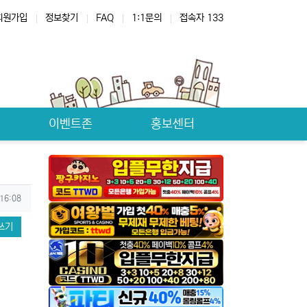
회원가입
정보찾기
FAQ
1:1문의
접속자 133
이벤트존
홍보센터
 16:08
쓰기