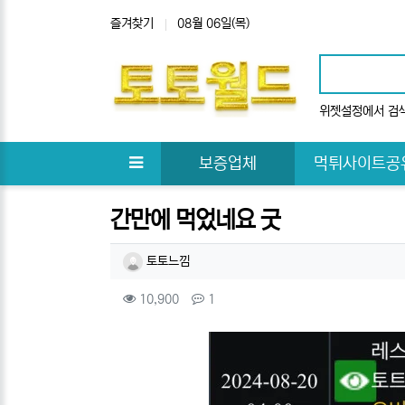
상단 네비
닫기
즐겨찾기
08월 06일(목)
위젯설정에서 검색
메인 메뉴
보증업체
먹튀사이트공
간만에 먹었네요 굿
작성자 정보
작성
토토느낌
컨텐츠 정보
조회
댓글
10,900
1
본문