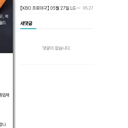
등록일
【KBO 프로야구】 05월 27일 LG vs 한화 스포츠 분석
05.27
, 먹
토월드
새댓글
댓글이 없습니다.
보증업체
합니