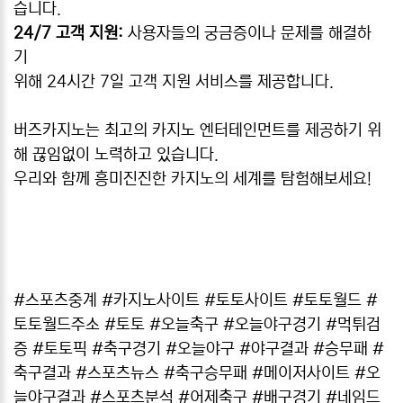
습니다.
24/7 고객 지원:
사용자들의 궁금증이나 문제를 해결하
기
위해 24시간 7일 고객 지원 서비스를 제공합니다.
버즈카지노는 최고의 카지노 엔터테인먼트를 제공하기 위
해 끊임없이 노력하고 있습니다.
우리와 함께 흥미진진한 카지노의 세계를 탐험해보세요!
#스포츠중계 #카지노사이트 #토토사이트 #토토월드 #
토토월드주소 #토토 #오늘축구 #오늘야구경기 #먹튀검
증 #토토픽 #축구경기 #오늘야구 #야구결과 #승무패 #
축구결과 #스포츠뉴스 #축구승무패 #메이저사이트 #오
늘야구결과 #스포츠분석 #어제축구 #배구경기 #네임드