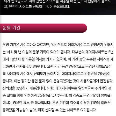
의가 필요합니다. 이와 관련된 사이트를 이용할 때는 반드시 신중하게 검토하
고, 안전한 사이트를 선택하는 것이 중요합니다.
운영 기간
운영 기간은 사이트마다 다르지만, 일반적으로 메이저사이트로 인정받기 위해서
는 최소 몇 년 이상의 운영 기록이 있어야 합니다. 대부분의 메이저사이트는 5년
에서 10년 이상의 운영 역사를 가지고 있으며, 이 기간 동안 꾸준한 서비스를 제
공하면서 신뢰를 쌓아왔습니다. 오랜 기간 동안 안정적으로 운영된 사이트일수
록 사용자들 사이에서 신뢰도가 높아지며, 메이저사이트로 인정받을 가능성이
큽니다. 이는 장기간 동안 문제 없이 운영되었다는 것이 사용자들에게 안전성과
신뢰성을 증명하기 때문입니다. 또한, 메이저사이트는 일반적으로 주기적인 검
증 절차를 통해 안전성과 공정성을 유지하는데, 이 검증도 운영 기간에 영향을
미치는 중요한 요소 중 하나입니다. 운영 기간이 길수록 이러한 검증을 여러 번
통과했을 가능성이 높아, 더욱 신뢰할 수 있는 사이트로 여겨집니다.