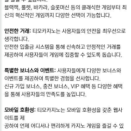
블랙잭, 룰렛, 바카라, 슬롯머신 등의 클래식한 게임부터 최
신의 혁신적인 게임까지 다양한 선택이 가능합니다.
안전한 거래:
티모카지노는 사용자들의 안전을 최우선으로
생각합니다.
안전한 입출금 시스템을 통해 신속하고 안정적인 거래를
제공하여 사용자들이 게임에 집중할 수 있도록 돕습니다.
특별한 보너스와 이벤트:
사용자들에게 다양한 보너스와
이벤트를 제공하여 특별한 경험을 선사합니다.
신규 가입 보너스, 충전 보너스, VIP 혜택 등 다양한 혜택
을 통해 사용자들의 만족도를 높입니다.
모바일 호환성:
티모카지노는 모바일 호환성을 갖춘 웹사
이트를 제
공하여 언제 어디서나 편리하게 카지노 게임을 즐길 수 있