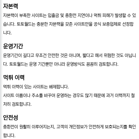
자본력
자본력이 부족한 사이트는 입출금 및 충환전 지연이나 먹튀 피해가 발생할 수 있
습니다. 토토월드는 충분한 자본력을 갖춘 사이트만을 공식 보증업체로 선정합
니다.
운영기간
운영기간이 길다고 무조건 안전한 것은 아니며, 짧다고 해서 위험한 것도 아닙니
다. 토토월드는 운영 기간뿐만 아니라 운영방식도 꼼꼼히 검토합니다.
먹튀 이력
먹튀 이력이 있는 사이트는 배제합니다.
사이트 이름이나 주소를 바꾸어 운영하는 경우도 많기 때문에 과거 이력까지 철
저히 검토합니다.
안전성
충환전이 원활히 이루어지는지, 고객의 개인정보가 안전하게 보호되는지를 확인
합니다.