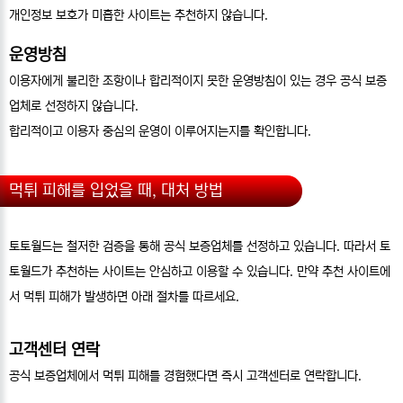
개인정보 보호가 미흡한 사이트는 추천하지 않습니다.
운영방침
이용자에게 불리한 조항이나 합리적이지 못한 운영방침이 있는 경우 공식 보증
업체로 선정하지 않습니다.
합리적이고 이용자 중심의 운영이 이루어지는지를 확인합니다.
먹튀 피해를 입었을 때, 대처 방법
토토월드는 철저한 검증을 통해 공식 보증업체를 선정하고 있습니다. 따라서 토
토월드가 추천하는 사이트는 안심하고 이용할 수 있습니다. 만약 추천 사이트에
서 먹튀 피해가 발생하면 아래 절차를 따르세요.
고객센터 연락
공식 보증업체에서 먹튀 피해를 경험했다면 즉시 고객센터로 연락합니다.