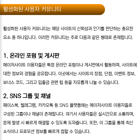
활성화된 사용자 커뮤니티
활성화된 사용자 커뮤니티는 해당 사이트의 신뢰성과 인기를 판단하는 중요한
요소 중 하나입니다. 이러한 커뮤니티는 주로 다음과 같은 형태로 존재합니다.
1. 온라인 포럼 및 게시판
메이저사이트 이용자들은 특정 온라인 포럼이나 게시판에서 활동하며, 사이트에
대한 정보와 경험을 공유합니다. 이곳에서는 사이트의 장점, 단점, 이벤트 정보,
보너스 코드, 그리고 입출금 관련 팁 등을 자유롭게 나눌 수 있습니다.
2. SNS 그룹 및 채널
페이스북, 텔레그램, 카카오톡 등 SNS 플랫폼에는 메이저사이트 이용자들로
구성된 그룹이나 채널이 존재합니다. 여기서 사용자들은 실시간으로 소통하며,
문제 발생 시 빠르게 해결할 수 있도록 도와줍니다. 또한, 이 그룹을 통해 최신
소식이나 프로모션 정보를 빠르게 접할 수 있습니다.