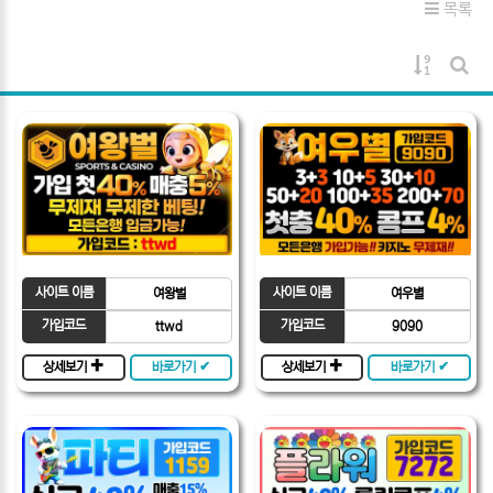
목록
게시물 
게시
사이트 이름
사이트 이름
여왕벌
여우별
가입코드
가입코드
ttwd
9090
상세보기 ✚
바로가기 ✔
상세보기 ✚
바로가기 ✔