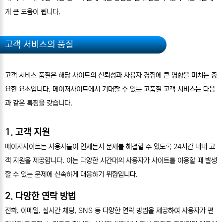
게 큰 도움이 됩니다.
고객 서비스의 품질
고객 서비스 품질은 해당 사이트의 신뢰성과 사용자 경험에 큰 영향을 미치는 중
요한 요소입니다. 메이저사이트에서 기대할 수 있는 고품질 고객 서비스는 다음
과 같은 특징을 갖습니다.
1. 고객 지원
메이저사이트는 사용자들이 언제든지 문제를 해결할 수 있도록 24시간 내내 고
객 지원을 제공합니다. 이는 다양한 시간대의 사용자가 사이트를 이용할 때 발생
할 수 있는 문제에 신속하게 대응하기 위함입니다.
2. 다양한 연락 방법
전화, 이메일, 실시간 채팅, SNS 등 다양한 연락 방법을 제공하여 사용자가 편