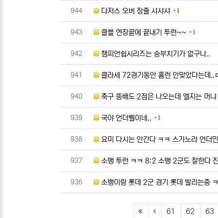
댓글
번호
944
다저스 오버 장줄 샤샤샤
1
댓글
번호
943
클블 연장끝에 끝내기 투런~~
1
번호
942
챔피언쉽시리즈는 승부치기가 없구나..
번호
941
클라세 72경기동안 홈런 안맞았다는데..
번호
940
축구 똥배도 2점은 나오는데 엘지는 머냐
댓글
번호
939
국야 언더삘이네..
1
번호
938
요미 다시는 안간다 ㅋㅋ 스가노라 언더만.
번호
937
소뱅 투런 ㅋㅋ 8:2 소뱅 2군도 잘한다 
번호
936
소뱅이랑 롯데 2군 경기 롯데 발리는중 
(first)
(previous)
61
62
63