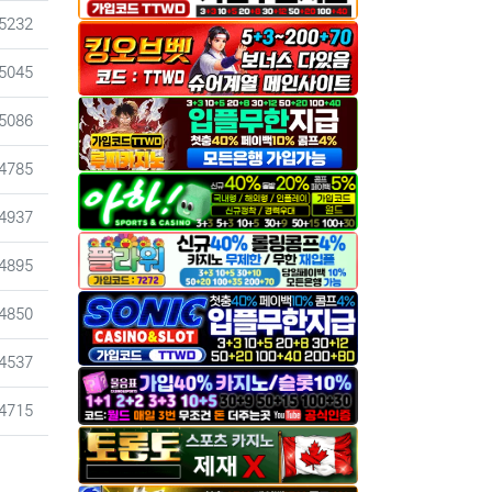
조회
5232
조회
5045
조회
5086
조회
4785
조회
4937
조회
4895
조회
4850
조회
4537
조회
4715