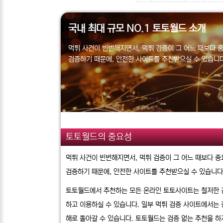
국내 최대 규모 NO.1 토토월드 소개
먹튀 사건이 빈번해지면서, 먹튀 검증이 그 어느 때보다
검증하기 때문에, 안전한 사이트를 추천받으실 수 있습니다
토토월드의 중요성
먹튀 사건이 빈번해지면서, 먹튀 검증이 그 어느 때보다 
검증하기 때문에, 안전한 사이트를 추천받으실 수 있습니다
토토월드에서 추천하는 모든 온라인 토토사이트는 철저한 
하고 이용하실 수 있습니다. 일부 먹튀 검증 사이트에서는
해로 돌아갈 수 있습니다. 토토월드는 검증 없는 추천을 하