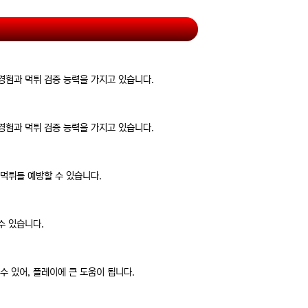
험과 먹튀 검증 능력을 가지고 있습니다.
험과 먹튀 검증 능력을 가지고 있습니다.
먹튀를 예방할 수 있습니다.
수 있습니다.
 있어, 플레이에 큰 도움이 됩니다.