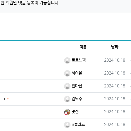
한 회원만 댓글 등록이 가능합니다.
이름
날짜
등록자
등록일
토토느낌
2024.10.18
등록자
등록일
하이볼
2024.10.18
등록자
등록일
천마산
2024.10.18
댓글
등록자
등록일
 ㅋ
김낙수
2024.10.18
1
글
등록자
등록일
맛점
2024.10.18
등록자
등록일
S클라스
2024.10.18