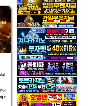
사하여
하여
 안심
튀 피