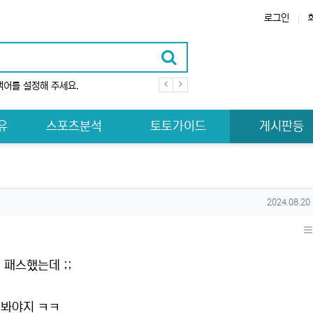
로그인
어를 설정해 주세요.
유
스포츠분석
토토가이드
게시판등
작성일
2024.08.20
패스했는데 ;;
 봐야지 ㅋㅋ