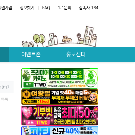
회원가입
정보찾기
FAQ
1:1문의
접속자 164
이벤트존
홍보센터
 10:17
목록