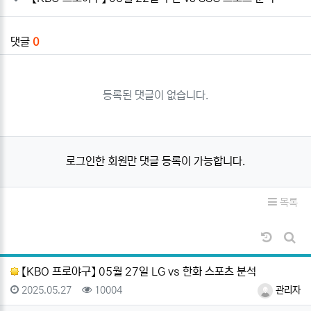
댓글
0
등록된 댓글이 없습니다.
로그인한 회원만 댓글 등록이 가능합니다.
목록
날짜순 
게시
【KBO 프로야구】 05월 27일 LG vs 한화 스포츠 분석
등록일
조회
등록자
2025.05.27
10004
관리자