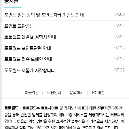
공지글
등록일
04.03
포인트 얻는 방법 및 포인트지급 이벤트 안내
등록일
07.22
포인트 교환방법
등록일
07.22
토토월드 레벨별 경험치 안내
등록일
07.22
토토월드 포인트관련 안내
등록일
07.22
토토월드 접속 도메인 안내
등록일
07.22
토토월드 새롭게 시작합니다.
이용약관
이용안내
문의하기
PC버전
토토월드
- 토토월드는 토토사이트 및 카지노사이트에 대한 전문적인 먹튀검
증을 통해 안전한 업체를 선정하여 먹튀보증 서비스를 제공해드리는 커뮤니티
입니다. 아울러 먹튀 예방을 위한 효과적인 솔루션을 주기적으로 제공하여, 회
원님께서 먹튀 피해 없이 안전하게 플레이하실 수 있도록 지원해 드립니다.