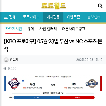
닫기
메뉴
스포츠분석
전체
토토가이드
게시판등
이벤트존
홍보센터
자유게시판
유머
사진 갤러리
어른사이트링크
【KBO 프로야구】 05월 23일 두산 vs NC 스포츠 분
석
작성자 정보
작성
작성일
관리자
2025.05.23 15:40
컨텐츠 정보
조회
9,260
본문