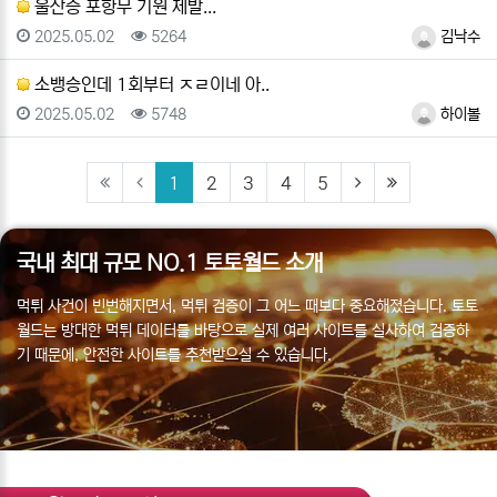
울산승 포항무 기원 제발...
등록일
조회
등록자
2025.05.02
5264
김낙수
소뱅승인데 1회부터 ㅈㄹ이네 아..
등록일
조회
등록자
2025.05.02
5748
하이볼
(current)
(next)
(last)
1
2
3
4
5
국내 최대 규모 NO.1 토토월드 소개
먹튀 사건이 빈번해지면서, 먹튀 검증이 그 어느 때보다 중요해졌습니다. 토토
월드는 방대한 먹튀 데이터를 바탕으로 실제 여러 사이트를 실사하여 검증하
기 때문에, 안전한 사이트를 추천받으실 수 있습니다.