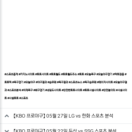
#스포츠중계 #카지노사이트 #토토사이트 #토토월드 #토토월드주소 #토토 #오늘축구 #오늘야구경기 #먹튀검증 #
토토픽 #축구경기 #오늘야구 #야구결과 #승무패 #축구결과 #스포츠뉴스 #축구승무패 #메이저사이트 #오늘야구결
과 #스포츠분석 #어제축구 #배구경기 #네임드사이트 #안전한토토사이트 #토토사설사이트 #안전놀이터 #사설사이
트 #사설토토 #스포츠
관련자료
【KBO 프로야구】 05월 27일 LG vs 한화 스포츠 분석
【KBO 프로야구】 05월 22일 두산 vs SSG 스포츠 분석