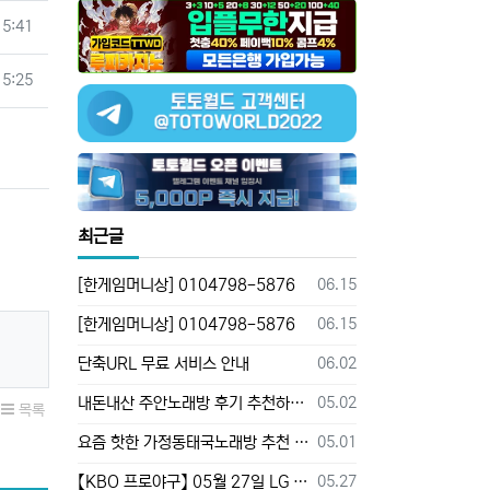
15:41
15:25
최근글
등록일
[한​게임​머니​상] 01​04​79​8-​58​76
06.15
등록일
[한​게임​머니​상] 01​04​79​8-​58​76
06.15
등록일
단축URL 무료 서비스 안내
06.02
등록일
내돈내산 주안노래방 후기 추천하는 이유
05.02
목록
등록일
요즘 핫한 가정동태국노래방 추천 직접 비교해봄
05.01
등록일
【KBO 프로야구】 05월 27일 LG vs 한화 스포츠 분석
05.27