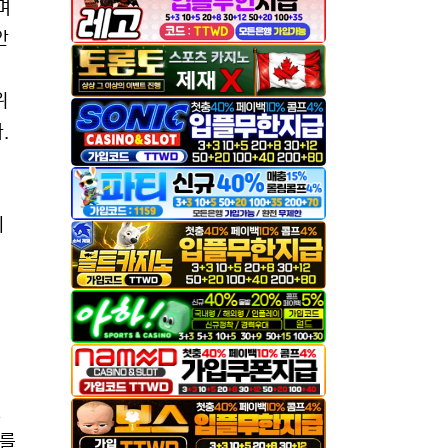
며
안
위
.
테
력
언
구를