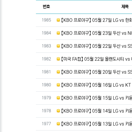
번호
제목
번호
1985
【KBO 프로야구】 05월 27일 LG vs 
번호
1984
【KBO 프로야구】 05월 23일 두산 vs 
번호
1983
【KBO 프로야구】 05월 22일 두산 vs 
번호
1982
【미국 FA컵】 05월 22일 올랜도시티 v
번호
1981
【KBO 프로야구】 05월 20일 두산 vs 
번호
1980
【KBO 프로야구】 05월 16일 LG vs K
번호
1979
【KBO 프로야구】 05월 15일 LG vs 
번호
1978
【KBO 프로야구】 05월 14일 LG vs 
번호
1977
【KBO 프로야구】 05월 13일 LG vs 