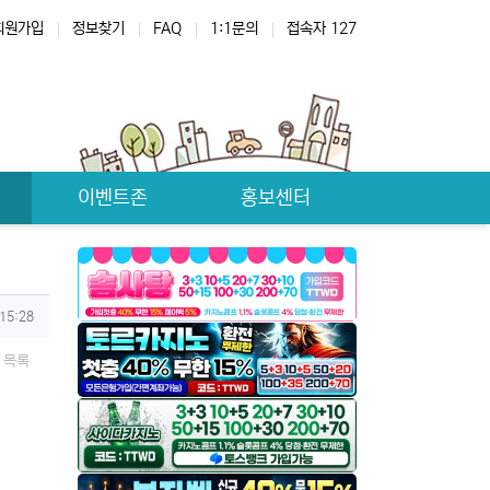
회원가입
정보찾기
FAQ
1:1문의
접속자 127
이벤트존
홍보센터
 15:28
목록