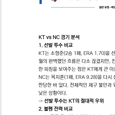
KT vs NC 경기 분석
1. 선발 투수 비교
KT는 소형준(2승 1패, ERA 1.70
월의 완벽했던 흐름은 다소 끊겼지만, 
한 피칭을 보여주는 점은 KT에게 큰 이
NC는 목지훈(1패, ERA 9.28)을 
판당한 바 있다. 전체적인 제구 불안과
낮은 상황이다.
→
선발 투수는 KT의 절대적 우위
2. 불펜 전력 비교