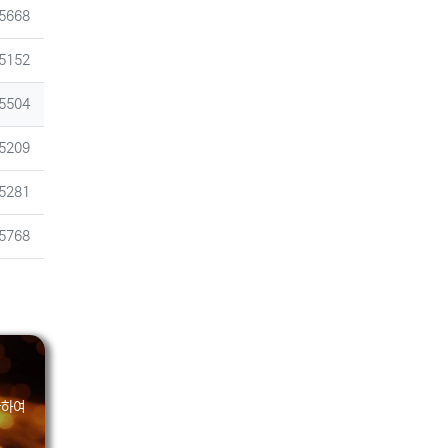
조회
5668
조회
5152
조회
5504
조회
5209
조회
5281
조회
5768
사하여