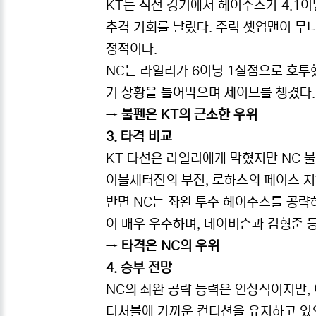
KT는 직전 경기에서 헤이수스가 4.1이
추격 기회를 날렸다. 주력 셋업맨이 무
정적이다.
NC는 라일리가 6이닝 1실점으로 호투
기 상황을 틀어막으며 세이브를 챙겼다.
→
불펜은 KT의 근소한 우위
3. 타격 비교
KT 타선은 라일리에게 막혔지만 NC 불
이블세터진의 부진, 로하스의 페이스 저
반면 NC는 좌완 투수 헤이수스를 공략
이 매우 우수하며, 데이비슨과 김형준 
→
타격은 NC의 우위
4. 승부 전망
NC의 좌완 공략 능력은 인상적이지만,
터처블에 가까운 컨디션을 유지하고 있으