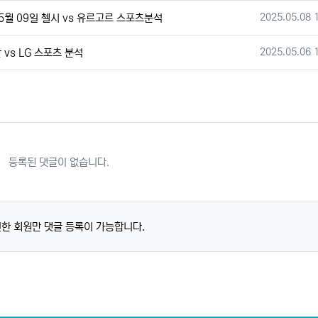
작성일
2025.05.08 
05월 09일 첼시 vs 유르고르 스포츠분석
작성일
2025.05.06 
 vs LG 스포츠 분석
등록된 댓글이 없습니다.
한 회원만 댓글 등록이 가능합니다.