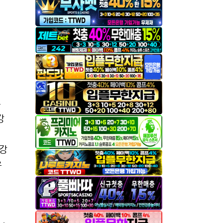
4
강
 강
우