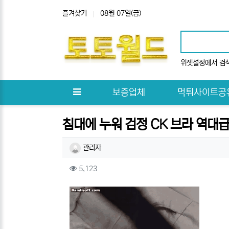
상단 네비
닫기
즐겨찾기
08월 07일(금)
위젯설정에서 검색
메인 메뉴
보증업체
먹튀사이트공
침대에 누워 검정 CK 브라 역대
작성자 정보
작성
관리자
컨텐츠 정보
조회
5,123
본문