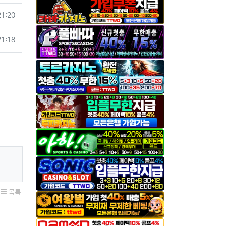
21:20
21:18
목록