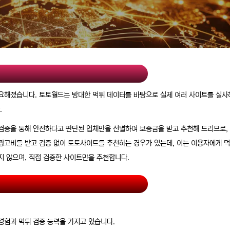
중요해졌습니다. 토토월드는 방대한 먹튀 데이터를 바탕으로 실제 여러 사이트를 실사
.
검증을 통해 안전하다고 판단된 업체만을 선별하여 보증금을 받고 추천해 드리므로,
 광고비를 받고 검증 없이 토토사이트를 추천하는 경우가 있는데, 이는 이용자에게 먹
지 않으며, 직접 검증한 사이트만을 추천합니다.
험과 먹튀 검증 능력을 가지고 있습니다.