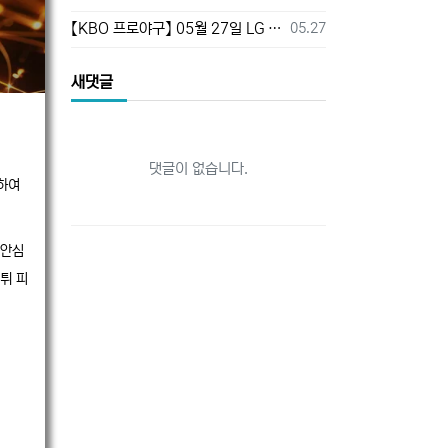
등록일
【KBO 프로야구】 05월 27일 LG vs 한화 스포츠 분석
05.27
새댓글
댓글이 없습니다.
하여
 안심
튀 피