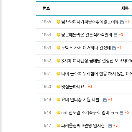
게시판 검색
번호
제목
댓
번호
1955
남자와여자가싸울수밖에없는이유
4
댓글
번호
1954
당근에올라온 결혼식하객알바
3
댓글
번호
1953
두박스 가서 이거하나 건졌네
2
번호
1952
3시에 여자펜싱 금메달 결정전 보고자야
번호
1951
나이 들수록 무례함에 반응 하지 않는 이
댓글
번호
1950
맛점들하세요..
2
댓글
번호
1949
요미 언더승 기원 제발..
4
댓글
번호
1948
snl 신도림 조기축구회 멤버 ㅋㅋ
5
댓글
번호
1947
파리올림픽 3관왕 임시현..
2