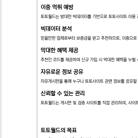
이중 먹튀 예방
토토월드는 방대한 빅데이터를 기반으로 토토사이트 이용 경
빅데이터 분석
믿을만한 업체로부터 보증금을 받고 추천하므로, 이중으로 
막대한 혜택 제공
추천인 코드를 제공하여 신규 가입 시 막대한 혜택을 누릴 
자유로운 정보 공유
자유게시판을 통해 누구나 토토사이트 관련 정보를 공유할 수
신뢰할 수 있는 관리
토토월드는 게시판 및 검증 사이트를 직접 관리하여, 사이트
토토월드의 목표