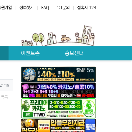
회원가입
정보찾기
FAQ
1:1문의
접속자 124
이벤트존
홍보센터
 21:19
목록