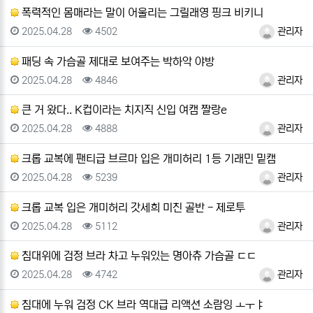
폭력적인 몸매라는 말이 어울리는 그릴래영 핑크 비키니
등록일
조회
등록자
2025.04.28
4502
관리자
패딩 속 가슴골 제대로 보여주는 박하악 야방
등록일
조회
등록자
2025.04.28
4846
관리자
큰 거 왔다.. K컵이라는 치지직 신입 여캠 짤랑e
등록일
조회
등록자
2025.04.28
4888
관리자
크롭 교복에 팬티급 브르마 입은 개미허리 1등 기래민 밑캠
등록일
조회
등록자
2025.04.28
5239
관리자
크롭 교복 입은 개미허리 갓세희 미친 골반 - 제로투
등록일
조회
등록자
2025.04.28
5112
관리자
침대위에 검정 브라 차고 누워있는 명아츄 가슴골 ㄷㄷ
등록일
조회
등록자
2025.04.28
4742
관리자
침대에 누워 검정 CK 브라 역대급 리액션 소람잉 ㅗㅜㅑ