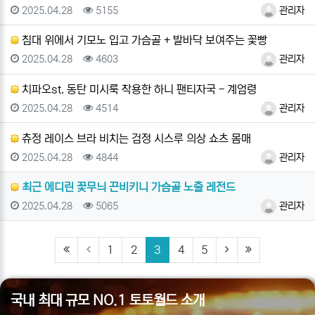
등록일
조회
등록자
2025.04.28
5155
관리자
침대 위에서 기모노 입고 가슴골 + 발바닥 보여주는 꽃빵
등록일
조회
등록자
2025.04.28
4603
관리자
치파오st. 동탄 미시룩 착용한 하니 팬티자국 - 계엄령
등록일
조회
등록자
2025.04.28
4514
관리자
츄정 레이스 브라 비치는 검정 시스루 의상 쇼츠 몸매
등록일
조회
등록자
2025.04.28
4844
관리자
최근 에디린 꽃무늬 끈비키니 가슴골 노출 레전드
등록일
조회
등록자
2025.04.28
5065
관리자
(first)
(current)
(next)
(last)
1
2
3
4
5
국내 최대 규모 NO.1 토토월드 소개