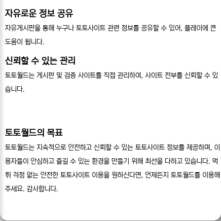
자유로운 정보 공유
자유게시판을 통해 누구나 토토사이트 관련 정보를 공유할 수 있어, 플레이에 큰
도움이 됩니다.
신뢰할 수 있는 관리
토토월드는 게시판 및 검증 사이트를 직접 관리하여, 사이트 전부를 신뢰할 수 있
습니다.
토토월드의 목표
토토월드는 지속적으로 안전하고 신뢰할 수 있는 토토사이트 정보를 제공하며, 이
용자들이 안심하고 즐길 수 있는 환경을 만들기 위해 최선을 다하고 있습니다. 먹
튀 걱정 없는 안전한 토토사이트 이용을 원하신다면, 언제든지 토토월드를 이용해
주세요. 감사합니다.