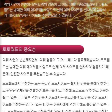
먹튀 사건이 빈번해지면서, 먹튀 검증이 그 어느 때보다 중요해졌습니다. 토토
월드는 방대한 먹튀 데이터를 바탕으로 실제 여러 사이트를 실사하여 검증하
기 때문에, 안전한 사이트를 추천받으실 수 있습니다.
토토월드의 중요성
먹튀 사건이 빈번해지면서, 먹튀 검증이 그 어느 때보다 중요해졌습니다. 토토월
드는 방대한 먹튀 데이터를 바탕으로 실제 여러 사이트를 실사하여 검증하기 때
문에, 안전한 사이트를 추천받으실 수 있습니다.
토토월드에서 추천하는 모든 온라인 토토사이트는 철저한 검증을 통해 안전하다
고 판단된 업체만을 선별하여 보증금을 받고 추천해 드리므로, 안심하고 이용하
실 수 있습니다. 일부 먹튀 검증 사이트에서는 광고비를 받고 검증 없이 토토사
이트를 추천하는 경우가 있는데, 이는 이용자에게 먹튀 피해로 돌아갈 수 있습니
다. 토토월드는 검증 없는 추천을 하지 않으며, 직접 검증한 사이트만을 추천합