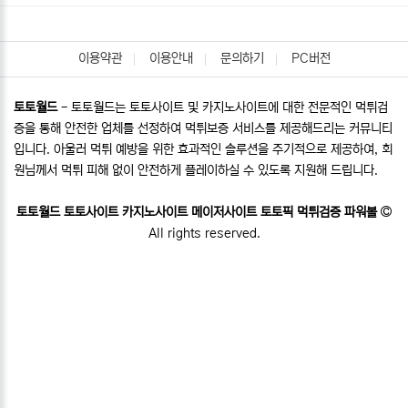
이용약관
이용안내
문의하기
PC버전
토토월드
- 토토월드는 토토사이트 및 카지노사이트에 대한 전문적인 먹튀검
증을 통해 안전한 업체를 선정하여 먹튀보증 서비스를 제공해드리는 커뮤니티
입니다. 아울러 먹튀 예방을 위한 효과적인 솔루션을 주기적으로 제공하여, 회
원님께서 먹튀 피해 없이 안전하게 플레이하실 수 있도록 지원해 드립니다.
토토월드 토토사이트 카지노사이트 메이저사이트 토토픽 먹튀검증 파워볼
All rights reserved.