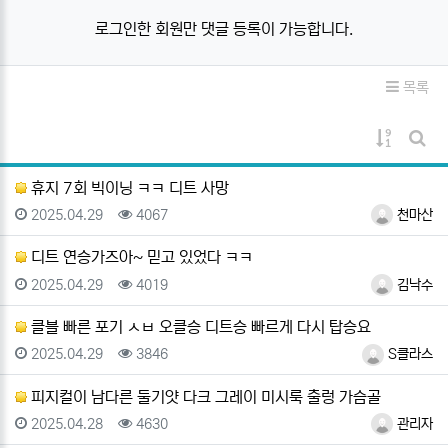
로그인한 회원만 댓글 등록이 가능합니다.
목록
게시물 
게시
휴지 7회 빅이닝 ㅋㅋ 디트 사망
등록일
조회
등록자
2025.04.29
4067
천마산
디트 연승가즈아~ 믿고 있었다 ㅋㅋ
등록일
조회
등록자
2025.04.29
4019
김낙수
클블 빠른 포기 ㅅㅂ 오클승 디트승 빠르게 다시 탑승요
등록일
조회
등록자
2025.04.29
3846
S클라스
피지컬이 남다른 둘기얏 다크 그레이 미시룩 출렁 가슴골
등록일
조회
등록자
2025.04.28
4630
관리자