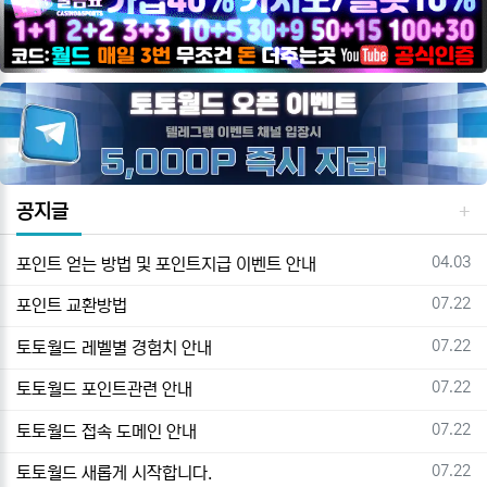
공지글
등록일
04.03
포인트 얻는 방법 및 포인트지급 이벤트 안내
등록일
07.22
포인트 교환방법
등록일
07.22
토토월드 레벨별 경험치 안내
등록일
07.22
토토월드 포인트관련 안내
등록일
07.22
토토월드 접속 도메인 안내
등록일
07.22
토토월드 새롭게 시작합니다.