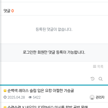
댓글
0
등록된 댓글이 없습니다.
로그인한 회원만 댓글 등록이 가능합니다.
목록
날짜순 
게시
순백색 레이스 슬립 입은 요캉 아찔한 가슴골
등록일
조회
등록자
2025.04.28
5422
관리자
수련수련 X 네오입니다만NEO 미시룩 합방 골반 몸매