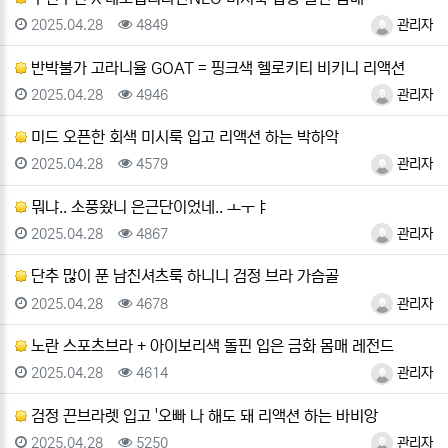
등록일
조회
등록자
2025.04.28
4849
관리자
반박불가 고라니율 GOAT = 핑크색 헬로키티 비키니 리액션
등록일
조회
등록자
2025.04.28
4946
관리자
미드 오픈한 회색 미시룩 입고 리액션 하는 박하악
등록일
조회
등록자
2025.04.28
4579
관리자
뭐냐.. 소풍왔니 은근단이었네.. ㅗㅜㅑ
등록일
조회
등록자
2025.04.28
4867
관리자
단추 많이 푼 남친셔츠룩 하니니 검정 브라 가슴골
등록일
조회
등록자
2025.04.28
4678
관리자
노란 스포츠브라 + 아이보리색 돌핀 입은 금화 몸매 레전드
등록일
조회
등록자
2025.04.28
4614
관리자
검정 끈브라렛 입고 '오빠 나 해도 돼 리액션 하는 바비앙
등록일
조회
등록자
2025.04.28
5250
관리자