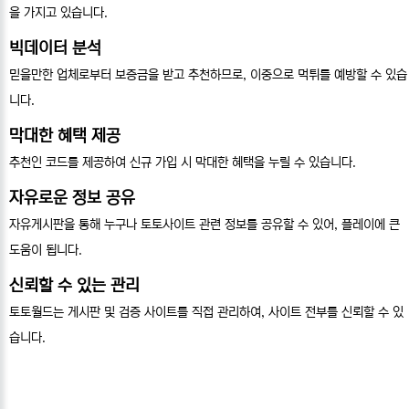
을 가지고 있습니다.
빅데이터 분석
믿을만한 업체로부터 보증금을 받고 추천하므로, 이중으로 먹튀를 예방할 수 있습
니다.
막대한 혜택 제공
추천인 코드를 제공하여 신규 가입 시 막대한 혜택을 누릴 수 있습니다.
자유로운 정보 공유
자유게시판을 통해 누구나 토토사이트 관련 정보를 공유할 수 있어, 플레이에 큰
도움이 됩니다.
신뢰할 수 있는 관리
토토월드는 게시판 및 검증 사이트를 직접 관리하여, 사이트 전부를 신뢰할 수 있
습니다.