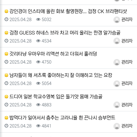
강인경이 인스타에 올린 화보 촬영현장... 검정 CK 브라팬티샷
등록일
조회
등록자
2025.04.28
5032
관리자
검정 GUESS 하네스 브라 차고 머리 올리는 한갱 알가슴골
등록일
조회
등록자
2025.04.28
4534
관리자
갓리타냥 우마우마 리액션 하고 더워서 훌러덩
등록일
조회
등록자
2025.04.28
4750
관리자
남자들이 왜 셔츠룩 좋아하는지 잘 이해하고 있는 요캉
등록일
조회
등록자
2025.04.28
5054
관리자
드디어 일본 학교수영복 입은 둘기얏 몸매 가슴골
등록일
조회
등록자
2025.04.28
4883
관리자
밥먹다가 일어서서 춤추는 고라니율 흰 끈나시 슴부먼트
등록일
조회
등록자
2025.04.28
4841
관리자