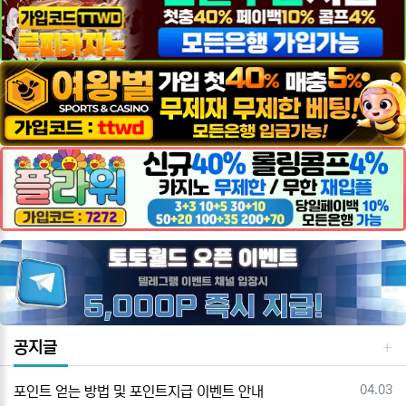
공지글
등록일
04.03
포인트 얻는 방법 및 포인트지급 이벤트 안내