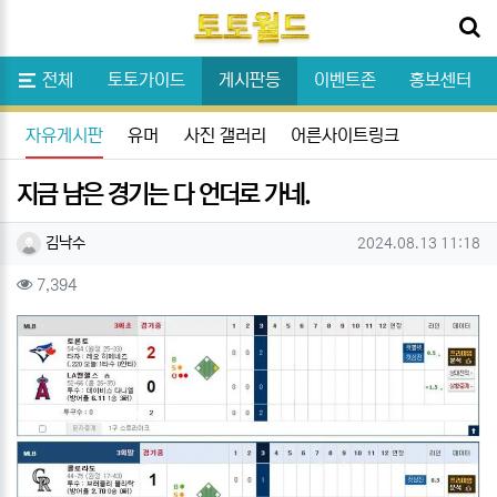
닫기
메뉴
스포츠분석
전체
토토가이드
게시판등
이벤트존
홍보센터
자유게시판
유머
사진 갤러리
어른사이트링크
지금 남은 경기는 다 언더로 가네.
작성자 정보
작성
작성일
김낙수
2024.08.13 11:18
컨텐츠 정보
조회
7,394
본문