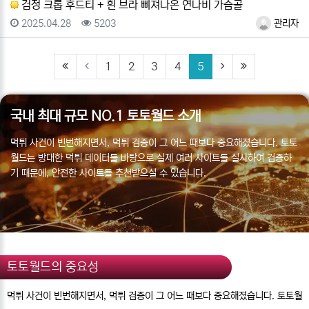
검정 크롭 후드티 + 흰 브라 삐져나온 연나비 가슴골
등록일
조회
등록자
2025.04.28
5203
관리자
(first)
(current)
(next)
(last)
1
2
3
4
5
국내 최대 규모 NO.1 토토월드 소개
먹튀 사건이 빈번해지면서, 먹튀 검증이 그 어느 때보다 중요해졌습니다. 토토
월드는 방대한 먹튀 데이터를 바탕으로 실제 여러 사이트를 실사하여 검증하
기 때문에, 안전한 사이트를 추천받으실 수 있습니다.
토토월드의 중요성
먹튀 사건이 빈번해지면서, 먹튀 검증이 그 어느 때보다 중요해졌습니다. 토토월