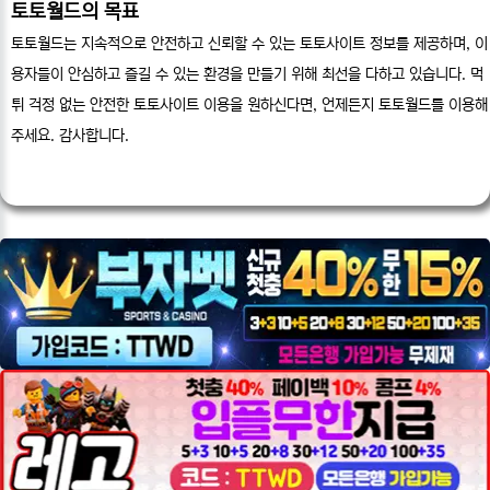
토토월드의 목표
토토월드는 지속적으로 안전하고 신뢰할 수 있는 토토사이트 정보를 제공하며, 이
용자들이 안심하고 즐길 수 있는 환경을 만들기 위해 최선을 다하고 있습니다. 먹
튀 걱정 없는 안전한 토토사이트 이용을 원하신다면, 언제든지 토토월드를 이용해
주세요. 감사합니다.
___________