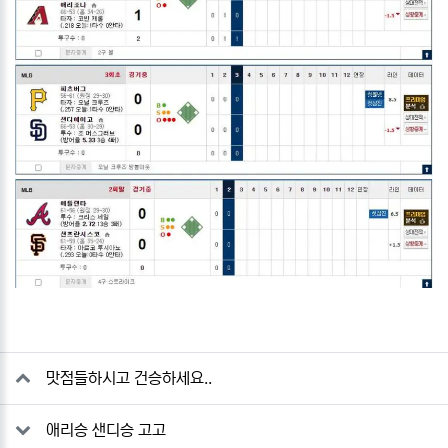
관련자료
맛점들하시고 건승하세요..
애리승 샌디승 고고