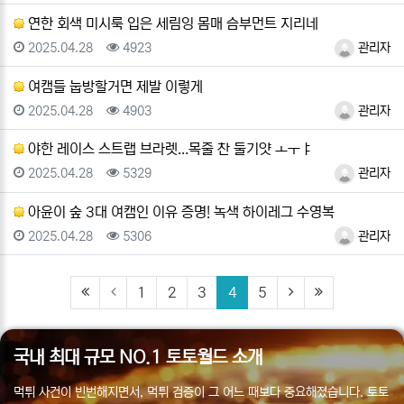
연한 회색 미시룩 입은 세림잉 몸매 슴부먼트 지리네
등록일
조회
등록자
2025.04.28
4923
관리자
여캠들 눕방할거면 제발 이렇게
등록일
조회
등록자
2025.04.28
4903
관리자
야한 레이스 스트랩 브라렛...목줄 찬 둘기얏 ㅗㅜㅑ
등록일
조회
등록자
2025.04.28
5329
관리자
아윤이 숲 3대 여캠인 이유 증명! 녹색 하이레그 수영복
등록일
조회
등록자
2025.04.28
5306
관리자
(first)
(current)
(next)
(last)
1
2
3
4
5
국내 최대 규모 NO.1 토토월드 소개
먹튀 사건이 빈번해지면서, 먹튀 검증이 그 어느 때보다 중요해졌습니다. 토토