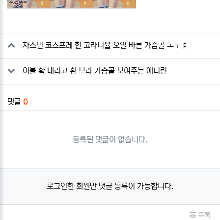
관련자료
자스민 코스프레 한 고라니율 오일 바른 가슴골 ㅗㅜㅑ
이불 확 내리고 흰 브라 가슴골 보여주는 에디린
댓글
0
등록된 댓글이 없습니다.
로그인한 회원만 댓글 등록이 가능합니다.
목록