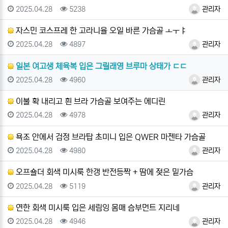
등록일
조회
등록자
2025.04.28
5238
관리자
자스민 코스프레 한 고라니율 오일 바른 가슴골 ㅗㅜㅑ
등록일
조회
등록자
2025.04.28
4897
관리자
일본 여고생 체육복 입은 그릴래영 브루마 상태가 ㄷㄷ
등록일
조회
등록자
2025.04.28
4960
관리자
이불 확 내리고 흰 브라 가슴골 보여주는 에디린
등록일
조회
등록자
2025.04.28
4978
관리자
욕조 안에서 검정 브라탑 초미니 입은 QWER 마젠타 가슴골
등록일
조회
등록자
2025.04.28
4980
관리자
오프숄더 회색 미시룩 한갱 반전등짝 + 땀에 젖은 밑가슴
등록일
조회
등록자
2025.04.28
5119
관리자
연한 회색 미시룩 입은 세림잉 몸매 슴부먼트 지리네
등록일
조회
등록자
2025.04.28
4946
관리자