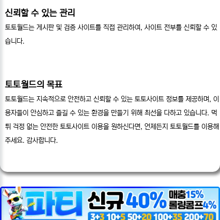
신뢰할 수 있는 관리
토토월드는 게시판 및 검증 사이트를 직접 관리하여, 사이트 전부를 신뢰할 수 있
습니다.
토토월드의 목표
토토월드는 지속적으로 안전하고 신뢰할 수 있는 토토사이트 정보를 제공하며, 이
용자들이 안심하고 즐길 수 있는 환경을 만들기 위해 최선을 다하고 있습니다. 먹
튀 걱정 없는 안전한 토토사이트 이용을 원하신다면, 언제든지 토토월드를 이용해
주세요. 감사합니다.
___________