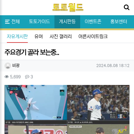
닫기
메뉴
스포츠분석
전체
토토가이드
게시판등
이벤트존
홍보센터
자유게시판
유머
사진 갤러리
어른사이트링크
주요경기 골라 보는중..
작성자 정보
작성
작성일
비광
2024.08.08 18:12
컨텐츠 정보
조회
댓글
5,699
3
본문