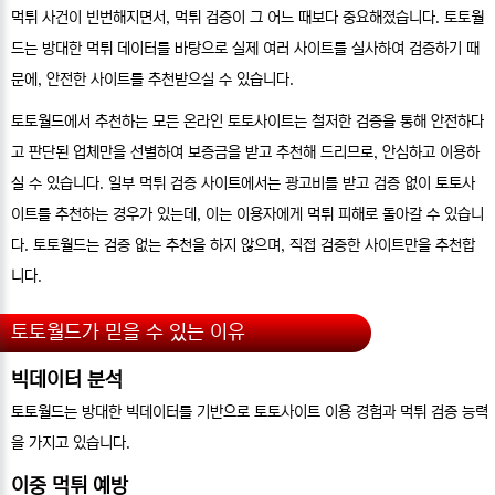
먹튀 사건이 빈번해지면서, 먹튀 검증이 그 어느 때보다 중요해졌습니다. 토토월
드는 방대한 먹튀 데이터를 바탕으로 실제 여러 사이트를 실사하여 검증하기 때
문에, 안전한 사이트를 추천받으실 수 있습니다.
토토월드에서 추천하는 모든 온라인 토토사이트는 철저한 검증을 통해 안전하다
고 판단된 업체만을 선별하여 보증금을 받고 추천해 드리므로, 안심하고 이용하
실 수 있습니다. 일부 먹튀 검증 사이트에서는 광고비를 받고 검증 없이 토토사
이트를 추천하는 경우가 있는데, 이는 이용자에게 먹튀 피해로 돌아갈 수 있습니
다. 토토월드는 검증 없는 추천을 하지 않으며, 직접 검증한 사이트만을 추천합
니다.
토토월드가 믿을 수 있는 이유
빅데이터 분석
토토월드는 방대한 빅데이터를 기반으로 토토사이트 이용 경험과 먹튀 검증 능력
을 가지고 있습니다.
이중 먹튀 예방