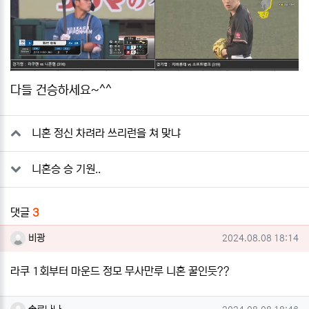
다들 건승하세요~^^
관련자료
니혼 정신 차려라 쓰리런을 쳐 맞냐
니혼승 승 기원..
댓글
3
비광님의 댓글
작성일
비광
2024.08.08 18:14
라쿠 1회부터 마운드 정모 무사만루 니혼 꿀인듯??
솔로나나님의 댓글
작성일