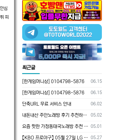
 안심
튀 피
최근글
등록일
[한​게임​머니​상] 01​04​79​8-​58​76
06.15
등록일
[한​게임​머니​상] 01​04​79​8-​58​76
06.15
등록일
단축URL 무료 서비스 안내
06.02
등록일
내돈내산 주안노래방 후기 추천하는 이유
05.02
등록일
요즘 핫한 가정동태국노래방 추천 직접 비교해봄
05.01
등록일
【KBO 프로야구】 05월 27일 LG vs 한화 스포츠 분석
05.27