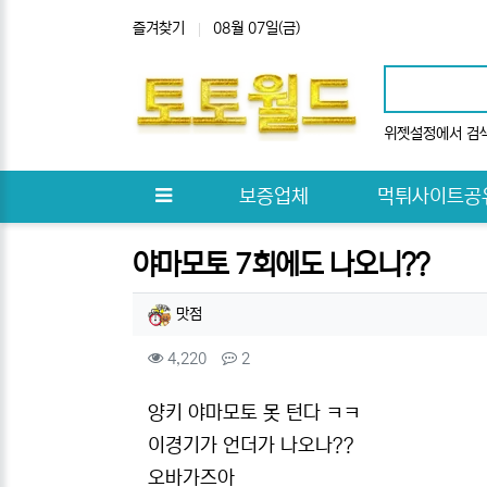
상단 네비
닫기
즐겨찾기
08월 07일(금)
위젯설정에서 검색
메인 메뉴
보증업체
먹튀사이트공
야마모토 7회에도 나오니??
작성자 정보
작성
맛점
컨텐츠 정보
조회
댓글
4,220
2
본문
양키 야마모토 못 턴다 ㅋㅋ
이경기가 언더가 나오나??
오바가즈아