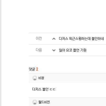
관련자료
이전
다저스 퇴근스윙하는데 불안하네
다음
일야 요코 플언 기원
댓글
2
비광님의 댓글
비광
다저스 불안 ㄷㄷ
월드비젼님의 댓글
월드비젼