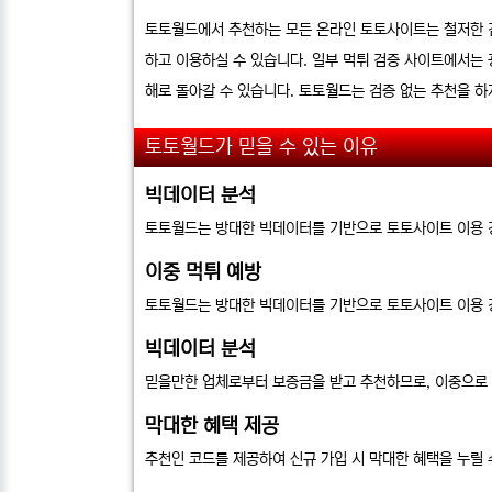
토토월드에서 추천하는 모든 온라인 토토사이트는 철저한 
하고 이용하실 수 있습니다. 일부 먹튀 검증 사이트에서는
해로 돌아갈 수 있습니다. 토토월드는 검증 없는 추천을 하
토토월드가 믿을 수 있는 이유
빅데이터 분석
토토월드는 방대한 빅데이터를 기반으로 토토사이트 이용 경
이중 먹튀 예방
토토월드는 방대한 빅데이터를 기반으로 토토사이트 이용 경
빅데이터 분석
믿을만한 업체로부터 보증금을 받고 추천하므로, 이중으로 
막대한 혜택 제공
추천인 코드를 제공하여 신규 가입 시 막대한 혜택을 누릴 