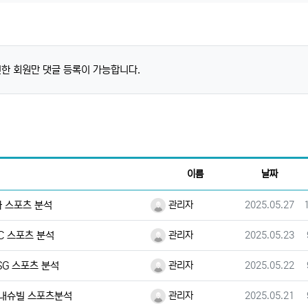
한 회원만 댓글 등록이 가능합니다.
이름
날짜
등록자
등록일
한화 스포츠 분석
관리자
2025.05.27
등록자
등록일
NC 스포츠 분석
관리자
2025.05.23
등록자
등록일
SSG 스포츠 분석
관리자
2025.05.22
등록자
등록일
s 내슈빌 스포츠분석
관리자
2025.05.21