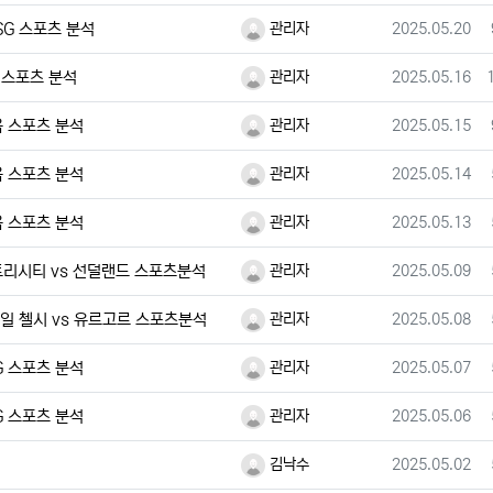
등록자
등록일
SSG 스포츠 분석
관리자
2025.05.20
등록자
등록일
T 스포츠 분석
관리자
2025.05.16
등록자
등록일
키움 스포츠 분석
관리자
2025.05.15
등록자
등록일
키움 스포츠 분석
관리자
2025.05.14
등록자
등록일
키움 스포츠 분석
관리자
2025.05.13
등록자
등록일
번트리시티 vs 선덜랜드 스포츠분석
관리자
2025.05.09
등록자
등록일
09일 첼시 vs 유르고르 스포츠분석
관리자
2025.05.08
등록자
등록일
LG 스포츠 분석
관리자
2025.05.07
등록자
등록일
LG 스포츠 분석
관리자
2025.05.06
등록자
등록일
김낙수
2025.05.02