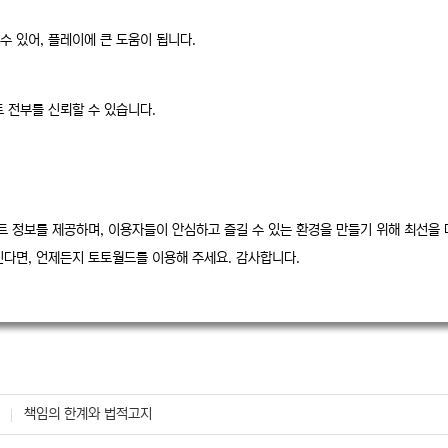
 있어, 플레이에 큰 도움이 됩니다.
 전부를 신뢰할 수 있습니다.
 정보를 제공하며, 이용자들이 안심하고 즐길 수 있는 환경을 만들기 위해 최선을
신다면, 언제든지 토토월드를 이용해 주세요. 감사합니다.
책임의 한계와 법적고지