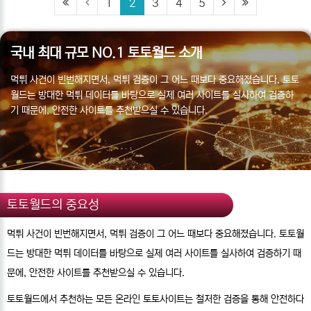
(first)
(current)
(next)
(last)
1
2
3
4
5
국내 최대 규모 NO.1 토토월드 소개
먹튀 사건이 빈번해지면서, 먹튀 검증이 그 어느 때보다 중요해졌습니다. 토토
월드는 방대한 먹튀 데이터를 바탕으로 실제 여러 사이트를 실사하여 검증하
기 때문에, 안전한 사이트를 추천받으실 수 있습니다.
토토월드의 중요성
먹튀 사건이 빈번해지면서, 먹튀 검증이 그 어느 때보다 중요해졌습니다. 토토월
드는 방대한 먹튀 데이터를 바탕으로 실제 여러 사이트를 실사하여 검증하기 때
문에, 안전한 사이트를 추천받으실 수 있습니다.
토토월드에서 추천하는 모든 온라인 토토사이트는 철저한 검증을 통해 안전하다