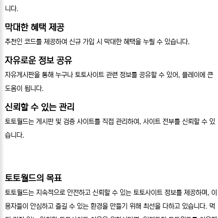
니다.
막대한 혜택 제공
추천인 코드를 제공하여 신규 가입 시 막대한 혜택을 누릴 수 있습니다.
자유로운 정보 공유
자유게시판을 통해 누구나 토토사이트 관련 정보를 공유할 수 있어, 플레이에 큰
도움이 됩니다.
신뢰할 수 있는 관리
토토월드는 게시판 및 검증 사이트를 직접 관리하여, 사이트 전부를 신뢰할 수 있
습니다.
토토월드의 목표
토토월드는 지속적으로 안전하고 신뢰할 수 있는 토토사이트 정보를 제공하며, 이
용자들이 안심하고 즐길 수 있는 환경을 만들기 위해 최선을 다하고 있습니다. 먹