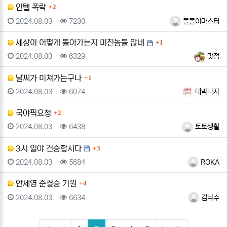
댓글
인텔 폭락
2
등록일
조회
등록자
2024.08.03
7230
똘똘이마스터
댓글
세상이 어떻게 돌아가는지 미친놈들 많네
1
등록일
조회
등록자
2024.08.03
6329
맛점
댓글
날씨가 미쳐가는구나
1
등록일
조회
등록자
2024.08.03
6074
대박나자
댓글
국야픽요청
2
등록일
조회
등록자
2024.08.03
6438
토토생활
댓글
3시 일야 건승합시다
3
등록일
조회
등록자
2024.08.03
5684
ROKA
댓글
안세영 준결승 기원
4
등록일
조회
등록자
2024.08.03
6634
김낙수