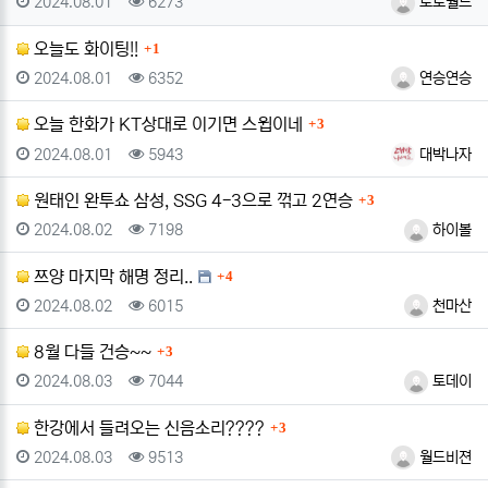
등록일
조회
등록자
2024.08.01
6273
토토월드
댓글
오늘도 화이팅!!
1
등록일
조회
등록자
2024.08.01
6352
연승연승
댓글
오늘 한화가 KT상대로 이기면 스윕이네
3
등록일
조회
등록자
2024.08.01
5943
대박나자
댓글
원태인 완투쇼 삼성, SSG 4-3으로 꺾고 2연승
3
등록일
조회
등록자
2024.08.02
7198
하이볼
댓글
쯔양 마지막 해명 정리..
4
등록일
조회
등록자
2024.08.02
6015
천마산
댓글
8월 다들 건승~~
3
등록일
조회
등록자
2024.08.03
7044
토데이
댓글
한강에서 들려오는 신음소리????
3
등록일
조회
등록자
2024.08.03
9513
월드비젼