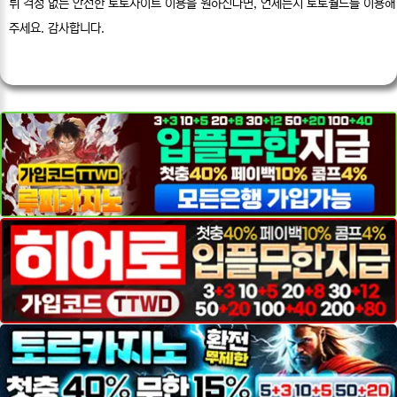
튀 걱정 없는 안전한 토토사이트 이용을 원하신다면, 언제든지 토토월드를 이용해
주세요. 감사합니다.
___________