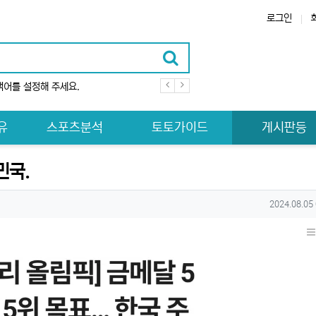
로그인
어를 설정해 주세요.
유
스포츠분석
토토가이드
게시판등
민국.
작성일
2024.08.05