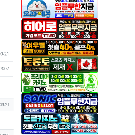
09:21
23:07
 09:21