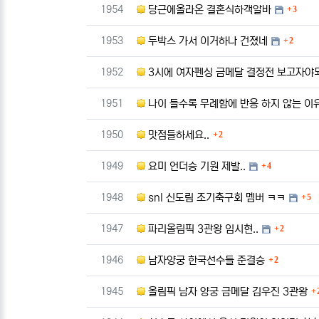
댓글
번호
1954
당근에올라온 결혼식하객알바
3
댓글
번호
1953
두박스 가서 이거하나 건졌네
2
번호
1952
3시에 여자펜싱 금메달 결정전 보고자야
번호
1951
나이 들수록 무례함에 반응 하지 않는 이
댓글
번호
1950
맛점들하세요..
2
댓글
번호
1949
요미 언더승 기원 제발..
4
댓글
번호
1948
snl 신도림 조기축구회 멤버 ㅋㅋ
5
댓글
번호
1947
파리올림픽 3관왕 임시현..
2
댓글
번호
1946
남자양궁 한국선수들 준결승
2
번호
1945
올림픽 남자 양궁 금메달 김우진 3관왕