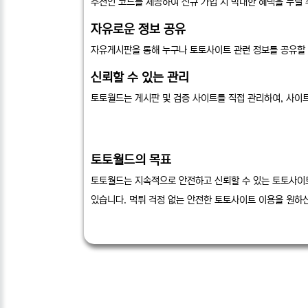
추천인 코드를 제공하여 신규 가입 시 막대한 혜택을 누릴 
자유로운 정보 공유
자유게시판을 통해 누구나 토토사이트 관련 정보를 공유할 수
신뢰할 수 있는 관리
토토월드는 게시판 및 검증 사이트를 직접 관리하여, 사이트
토토월드의 목표
토토월드는 지속적으로 안전하고 신뢰할 수 있는 토토사이트
있습니다. 먹튀 걱정 없는 안전한 토토사이트 이용을 원하
___________