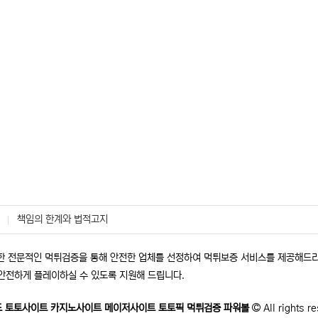
책임의 한계와 법적고지
한 전문적인 먹튀검증을 통해 안전한 업체를 선정하여 먹튀보증 서비스를 제공해드리
안전하게 플레이하실 수 있도록 지원해 드립니다.
 토토사이트 카지노사이트 메이저사이트 토토픽 먹튀검증 파워볼
All rights r