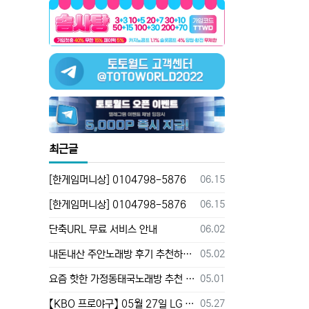
최근글
등록일
[한​게임​머니​상] 01​04​79​8-​58​76
06.15
등록일
[한​게임​머니​상] 01​04​79​8-​58​76
06.15
등록일
단축URL 무료 서비스 안내
06.02
등록일
내돈내산 주안노래방 후기 추천하는 이유
05.02
등록일
요즘 핫한 가정동태국노래방 추천 직접 비교해봄
05.01
등록일
【KBO 프로야구】 05월 27일 LG vs 한화 스포츠 분석
05.27