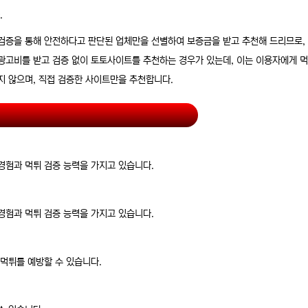
.
검증을 통해 안전하다고 판단된 업체만을 선별하여 보증금을 받고 추천해 드리므로,
 광고비를 받고 검증 없이 토토사이트를 추천하는 경우가 있는데, 이는 이용자에게 먹
지 않으며, 직접 검증한 사이트만을 추천합니다.
험과 먹튀 검증 능력을 가지고 있습니다.
험과 먹튀 검증 능력을 가지고 있습니다.
먹튀를 예방할 수 있습니다.