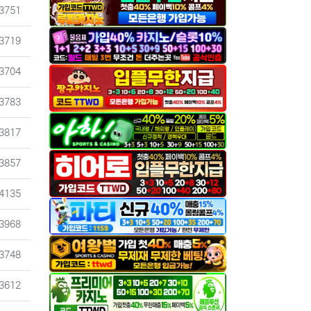
조회
3751
조회
3719
조회
3704
조회
3783
조회
3817
조회
3857
조회
4135
조회
3968
조회
3748
조회
3612