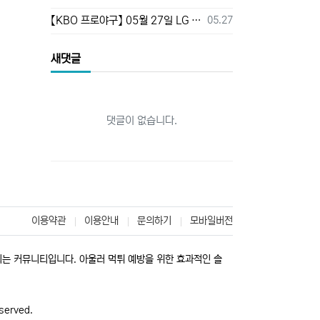
등록일
【KBO 프로야구】 05월 27일 LG vs 한화 스포츠 분석
05.27
새댓글
댓글이 없습니다.
이용약관
이용안내
문의하기
모바일버전
는 커뮤니티입니다. 아울러 먹튀 예방을 위한 효과적인 솔
eserved.