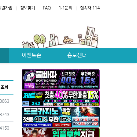
회원가입
정보찾기
FAQ
1:1문의
접속자 114
이벤트존
홍보센터
조회
조회
3663
조회
3743
조회
4150