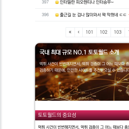
번호
397
인터밀란 피오렌티나 인터승무~
번호
396
출근길 눈 겁나 많이와서 꽉 막혔네 ㄷㄷ
(first)
(previous)
101
102
103
국내 최대 규모 NO.1 토토월드 소개
먹튀 사건이 빈번해지면서, 먹튀 검증이 그 어느 때보다
검증하기 때문에, 안전한 사이트를 추천받으실 수 있습니다
토토월드의 중요성
먹튀 사건이 빈번해지면서, 먹튀 검증이 그 어느 때보다 