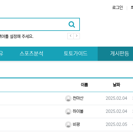
로그인
어를 설정해 주세요.
유
스포츠분석
토토가이드
게시판등
이름
날짜
등록자
등록일
천마산
2025.02.04
등록자
등록일
하이볼
2025.02.04
등록자
등록일
비광
2025.02.05