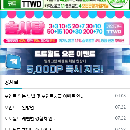
공지글
등록일
04.03
포인트 얻는 방법 및 포인트지급 이벤트 안내
등록일
07.22
포인트 교환방법
등록일
07.22
토토월드 레벨별 경험치 안내
등록일
07.22
토토월드 포인트관련 안내