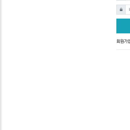
비밀번
회원가