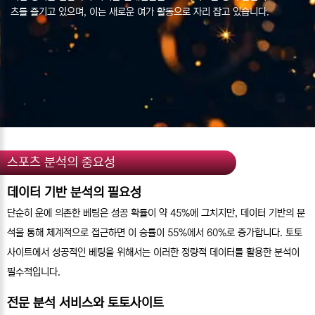
츠를 즐기고 있으며, 이는 새로운 여가 활동으로 자리 잡고 있습니다.
스포츠 분석의 중요성
데이터 기반 분석의 필요성
단순히 운에 의존한 베팅은 성공 확률이 약 45%에 그치지만, 데이터 기반의 분
석을 통해 체계적으로 접근하면 이 승률이 55%에서 60%로 증가합니다. 토토
사이트에서 성공적인 베팅을 위해서는 이러한 정량적 데이터를 활용한 분석이
필수적입니다.
전문 분석 서비스와 토토사이트