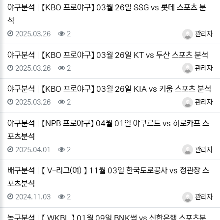
야구분석
【KBO 프로야구】 03월 26일 SSG vs 롯데 스포츠 분
석
등록일
조회
등록자
2025.03.26
2
관리자
야구분석
【KBO 프로야구】 03월 26일 KT vs 두산 스포츠 분석
등록일
조회
등록자
2025.03.26
2
관리자
야구분석
【KBO 프로야구】 03월 26일 KIA vs 키움 스포츠 분석
등록일
조회
등록자
2025.03.26
2
관리자
야구분석
【NPB 프로야구】 04월 01일 야쿠르트 vs 히로카프 스
포츠분석
등록일
조회
등록자
2025.04.01
2
관리자
배구분석
【 V-리그(여) 】 11월 03일 한국도로공사 vs 정관장 스
포츠분석
등록일
조회
등록자
2024.11.03
2
관리자
농구분석
【 WKBL 】 01월 09일 BNK썸 vs 신한은행 스포츠분