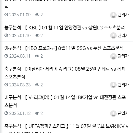
석
등록일
조회
등록자
2025.01.09
2
관리자
농구분석
【 KBL 】 01월 11일 안양정관 vs 창원LG 스포츠분석
등록일
조회
등록자
2025.01.10
2
관리자
야구분석
【KBO 프로야구】 8월11일 SSG vs 두산 스포츠분석
등록일
조회
등록자
2024.08.11
2
관리자
축구분석
【이탈리아 세리에 A 리그】 08월 25일 인테르 vs 레체
스포츠분석
등록일
조회
등록자
2024.08.23
2
관리자
배구분석
【 V-리그(여) 】 01월 14일 IBK기업 vs 대전정관 스포
츠분석
등록일
조회
등록자
2025.01.13
2
관리자
축구분석
【 UEFA챔피언스리그 】 11월 07일 클루브 브뤼헤KV v