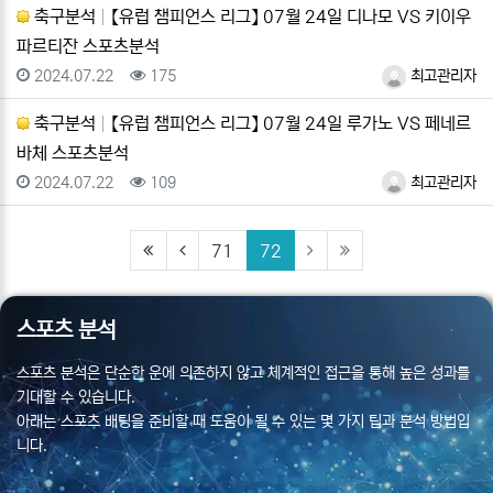
축구분석
【유럽 챔피언스 리그】 07월 24일 디나모 VS 키이우
파르티잔 스포츠분석
등록일
조회
등록자
2024.07.22
175
최고관리자
축구분석
【유럽 챔피언스 리그】 07월 24일 루가노 VS 페네르
바체 스포츠분석
등록일
조회
등록자
2024.07.22
109
최고관리자
(first)
(previous)
(current)
71
72
스포츠 분석
스포츠 분석은 단순한 운에 의존하지 않고 체계적인 접근을 통해 높은 성과를
기대할 수 있습니다.
아래는 스포츠 배팅을 준비할 때 도움이 될 수 있는 몇 가지 팁과 분석 방법입
니다.