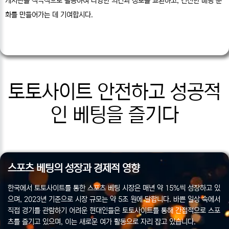
게시판을 적극적으로 활용하여 다양한 의견과 정보를 교환하고, 건전한 배팅 문
화를 만들어가는 데 기여합시다.
토토사이트 안전하고 성공적
인 베팅을 즐기다
스포츠 베팅의 성장과 경제적 영향
한국에서 토토사이트를 통한 스포츠 베팅 시장은 매년 약 15%씩 성장하고 있
으며, 2023년 기준으로 시장 규모는 약 5조 원에 달합니다. 바쁜 일상 속에서
직접 경기를 관람하기 어려운 현대인들은 토토사이트를 통해 간접적으로 스포
츠를 즐기고 있으며, 이는 새로운 여가 활동으로 자리 잡고 있습니다.