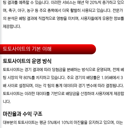
팅 결과를 예측할 수 있습니다. 이러한 서비스는 매년 약 20%씩 증가하고 있으
며, 축구, 야구, 농구 등 주요 종목에서 더욱 활발히 사용되고 있습니다. 전문가
의 분석은 베팅 결과에 직접적으로 영향을 미치며, 사용자들에게 유용한 정보를
제공합니다.
토토사이트의 기본 이해
토토사이트의 운영 방식
토토사이트는 경기 결과에 따라 당첨금을 분배하는 방식으로 운영되며, 전체 베
팅 시장의 약 80%를 차지하고 있습니다. 주요 경기의 배당률은 1.95배에서 3
배 사이로 설정되며, 이는 각 팀의 통계 데이터와 경기 변수에 따라 결정됩니다.
토토사이트는 이러한 데이터를 기반으로 배당금을 산정하여 사용자에게 제공합
니다.
마진율과 수익 구조
대부분의 토토사이트는 평균 5%에서 10%의 마진율을 유지하고 있으며, 이는