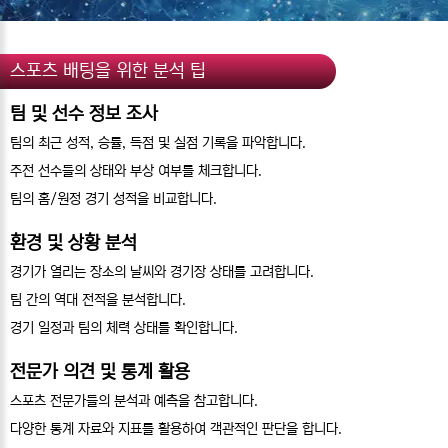
스포츠 배팅을 위한 분석 팁
팀 및 선수 정보 조사
팀의 최근 성적, 승률, 득점 및 실점 기록을 파악합니다.
주전 선수들의 상태와 부상 여부를 체크합니다.
팀의 홈/원정 경기 성적을 비교합니다.
환경 및 상황 분석
경기가 열리는 장소의 날씨와 경기장 상태를 고려합니다.
팀 간의 역대 전적을 분석합니다.
경기 일정과 팀의 체력 상태를 확인합니다.
전문가 의견 및 통계 활용
스포츠 전문가들의 분석과 예측을 참고합니다.
다양한 통계 자료와 지표를 활용하여 객관적인 판단을 합니다.