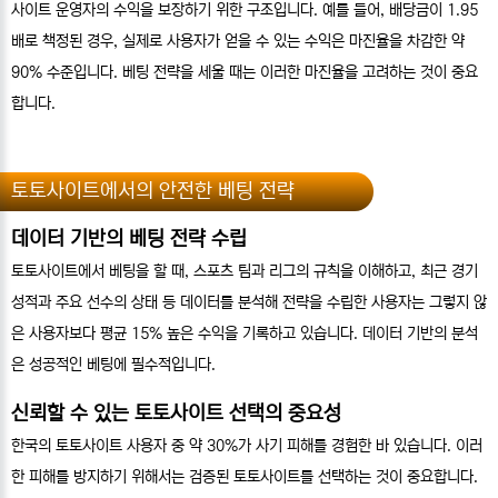
사이트 운영자의 수익을 보장하기 위한 구조입니다. 예를 들어, 배당금이 1.95
배로 책정된 경우, 실제로 사용자가 얻을 수 있는 수익은 마진율을 차감한 약
90% 수준입니다. 베팅 전략을 세울 때는 이러한 마진율을 고려하는 것이 중요
합니다.
토토사이트에서의 안전한 베팅 전략
데이터 기반의 베팅 전략 수립
토토사이트에서 베팅을 할 때, 스포츠 팀과 리그의 규칙을 이해하고, 최근 경기
성적과 주요 선수의 상태 등 데이터를 분석해 전략을 수립한 사용자는 그렇지 않
은 사용자보다 평균 15% 높은 수익을 기록하고 있습니다. 데이터 기반의 분석
은 성공적인 베팅에 필수적입니다.
신뢰할 수 있는 토토사이트 선택의 중요성
한국의 토토사이트 사용자 중 약 30%가 사기 피해를 경험한 바 있습니다. 이러
한 피해를 방지하기 위해서는 검증된 토토사이트를 선택하는 것이 중요합니다.