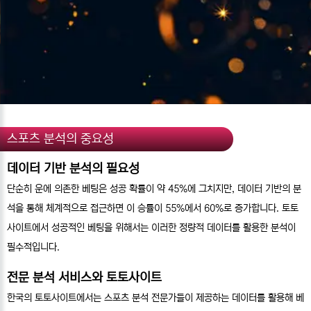
스포츠 분석의 중요성
데이터 기반 분석의 필요성
단순히 운에 의존한 베팅은 성공 확률이 약 45%에 그치지만, 데이터 기반의 분
석을 통해 체계적으로 접근하면 이 승률이 55%에서 60%로 증가합니다. 토토
사이트에서 성공적인 베팅을 위해서는 이러한 정량적 데이터를 활용한 분석이
필수적입니다.
전문 분석 서비스와 토토사이트
한국의 토토사이트에서는 스포츠 분석 전문가들이 제공하는 데이터를 활용해 베