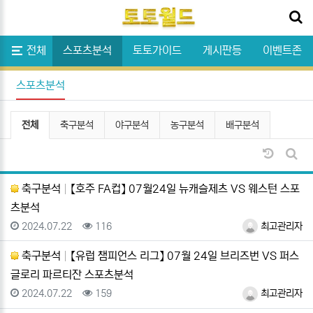
닫기
메뉴
사이트공유
전체
스포츠분석
토토가이드
게시판등
이벤트존
스포츠분석
스포츠분석 분류 목록
전체
축구분석
야구분석
농구분석
배구분석
날짜순 
게시
축구분석
【호주 FA컵】 07월24일 뉴캐슬제츠 VS 웨스턴 스포
츠분석
등록일
조회
등록자
2024.07.22
116
최고관리자
축구분석
【유럽 챔피언스 리그】 07월 24일 브리즈번 VS 퍼스
글로리 파르티잔 스포츠분석
등록일
조회
등록자
2024.07.22
159
최고관리자