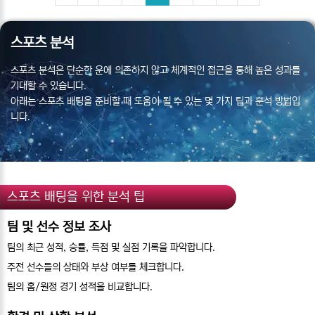
스포츠 분석
스포츠 분석은 단순한 운에 의존하지 않고 체계적인 접근을 통해 높은 성과를
기대할 수 있습니다.
아래는 스포츠 배팅을 준비할 때 도움이 될 수 있는 몇 가지 팁과 분석 방법입
니다.
스포츠 배팅을 위한 분석 팁
팀 및 선수 정보 조사
팀의 최근 성적, 승률, 득점 및 실점 기록을 파악합니다.
주전 선수들의 상태와 부상 여부를 체크합니다.
팀의 홈/원정 경기 성적을 비교합니다.