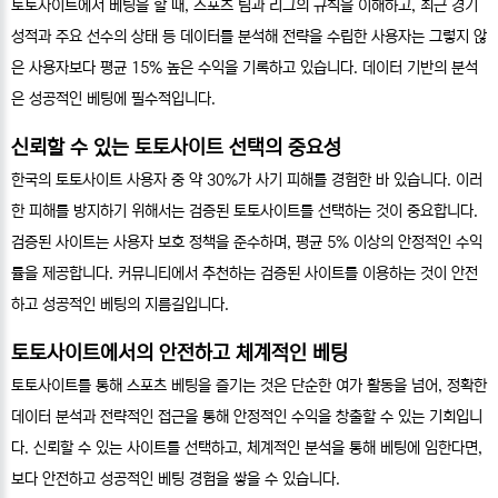
토토사이트에서 베팅을 할 때, 스포츠 팀과 리그의 규칙을 이해하고, 최근 경기
성적과 주요 선수의 상태 등 데이터를 분석해 전략을 수립한 사용자는 그렇지 않
은 사용자보다 평균 15% 높은 수익을 기록하고 있습니다. 데이터 기반의 분석
은 성공적인 베팅에 필수적입니다.
신뢰할 수 있는 토토사이트 선택의 중요성
한국의 토토사이트 사용자 중 약 30%가 사기 피해를 경험한 바 있습니다. 이러
한 피해를 방지하기 위해서는 검증된 토토사이트를 선택하는 것이 중요합니다.
검증된 사이트는 사용자 보호 정책을 준수하며, 평균 5% 이상의 안정적인 수익
률을 제공합니다. 커뮤니티에서 추천하는 검증된 사이트를 이용하는 것이 안전
하고 성공적인 베팅의 지름길입니다.
토토사이트에서의 안전하고 체계적인 베팅
토토사이트를 통해 스포츠 베팅을 즐기는 것은 단순한 여가 활동을 넘어, 정확한
데이터 분석과 전략적인 접근을 통해 안정적인 수익을 창출할 수 있는 기회입니
다. 신뢰할 수 있는 사이트를 선택하고, 체계적인 분석을 통해 베팅에 임한다면,
보다 안전하고 성공적인 베팅 경험을 쌓을 수 있습니다.