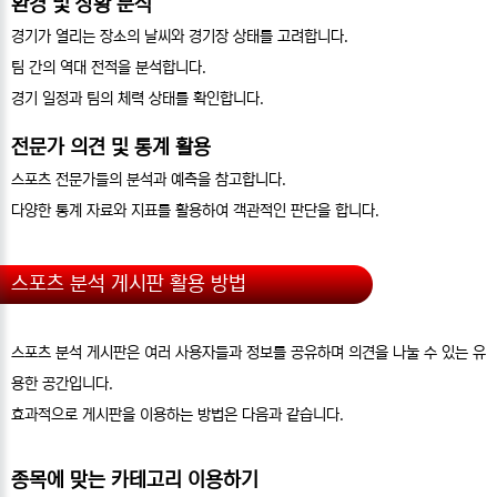
환경 및 상황 분석
경기가 열리는 장소의 날씨와 경기장 상태를 고려합니다.
팀 간의 역대 전적을 분석합니다.
경기 일정과 팀의 체력 상태를 확인합니다.
전문가 의견 및 통계 활용
스포츠 전문가들의 분석과 예측을 참고합니다.
다양한 통계 자료와 지표를 활용하여 객관적인 판단을 합니다.
스포츠 분석 게시판 활용 방법
스포츠 분석 게시판은 여러 사용자들과 정보를 공유하며 의견을 나눌 수 있는 유
용한 공간입니다.
효과적으로 게시판을 이용하는 방법은 다음과 같습니다.
종목에 맞는 카테고리 이용하기