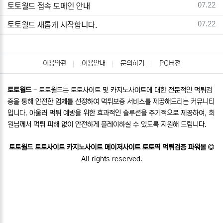
등록일
07.22
토토월드 접속 도메인 안내
등록일
07.22
토토월드 새롭게 시작합니다.
이용약관
이용안내
문의하기
PC버전
토토월드
- 토토월드는 토토사이트 및 카지노사이트에 대한 전문적인 먹튀검
증을 통해 안전한 업체를 선정하여 먹튀보증 서비스를 제공해드리는 커뮤니티
입니다. 아울러 먹튀 예방을 위한 효과적인 솔루션을 주기적으로 제공하여, 회
원님께서 먹튀 피해 없이 안전하게 플레이하실 수 있도록 지원해 드립니다.
토토월드 토토사이트 카지노사이트 메이저사이트 토토픽 먹튀검증 파워볼
All rights reserved.