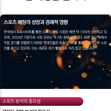
스포츠 베팅의 성장과 경제적 영향
한국에서 토토사이트를 통한 스포츠 베팅 시장은 매년 약 15%씩 성장하고 있
으며, 2023년 기준으로 시장 규모는 약 5조 원에 달합니다. 바쁜 일상 속에서
직접 경기를 관람하기 어려운 현대인들은 토토사이트를 통해 간접적으로 스포
츠를 즐기고 있으며, 이는 새로운 여가 활동으로 자리 잡고 있습니다.
스포츠 분석의 중요성