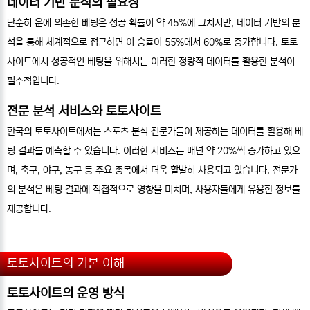
데이터 기반 분석의 필요성
단순히 운에 의존한 베팅은 성공 확률이 약 45%에 그치지만, 데이터 기반의 분
석을 통해 체계적으로 접근하면 이 승률이 55%에서 60%로 증가합니다. 토토
사이트에서 성공적인 베팅을 위해서는 이러한 정량적 데이터를 활용한 분석이
필수적입니다.
전문 분석 서비스와 토토사이트
한국의 토토사이트에서는 스포츠 분석 전문가들이 제공하는 데이터를 활용해 베
팅 결과를 예측할 수 있습니다. 이러한 서비스는 매년 약 20%씩 증가하고 있으
며, 축구, 야구, 농구 등 주요 종목에서 더욱 활발히 사용되고 있습니다. 전문가
의 분석은 베팅 결과에 직접적으로 영향을 미치며, 사용자들에게 유용한 정보를
제공합니다.
토토사이트의 기본 이해
토토사이트의 운영 방식