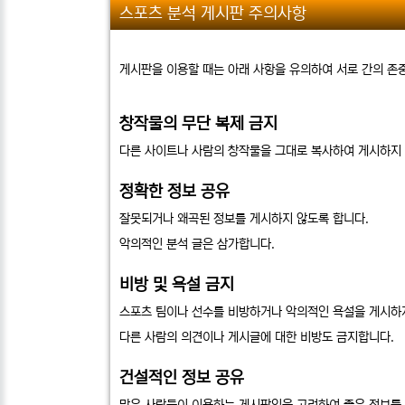
스포츠 분석 게시판 주의사항
게시판을 이용할 때는 아래 사항을 유의하여 서로 간의 존
창작물의 무단 복제 금지
다른 사이트나 사람의 창작물을 그대로 복사하여 게시하지 않
정확한 정보 공유
잘못되거나 왜곡된 정보를 게시하지 않도록 합니다.
악의적인 분석 글은 삼가합니다.
비방 및 욕설 금지
스포츠 팀이나 선수를 비방하거나 악의적인 욕설을 게시하
다른 사람의 의견이나 게시글에 대한 비방도 금지합니다.
건설적인 정보 공유