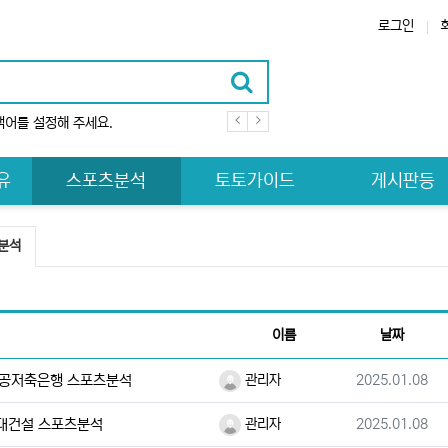
로그인
어를 설정해 주세요.
유
스포츠분석
토토가이드
게시판등
 분류
분석
이름
날짜
등록자
등록일
대한항공저축은행 스포츠분석
관리자
2025.01.08
등록자
등록일
 현대건설 스포츠분석
관리자
2025.01.08