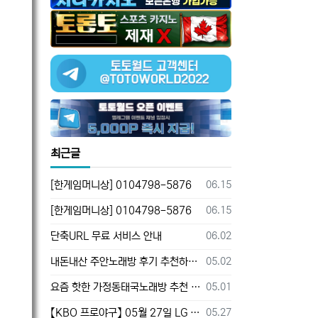
최근글
등록일
[한​게임​머니​상] 01​04​79​8-​58​76
06.15
등록일
[한​게임​머니​상] 01​04​79​8-​58​76
06.15
등록일
단축URL 무료 서비스 안내
06.02
등록일
내돈내산 주안노래방 후기 추천하는 이유
05.02
등록일
요즘 핫한 가정동태국노래방 추천 직접 비교해봄
05.01
등록일
【KBO 프로야구】 05월 27일 LG vs 한화 스포츠 분석
05.27