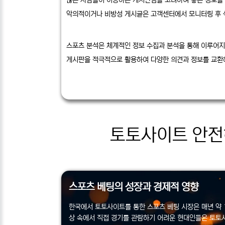
많은 사람들이 이용하는 게시판임을 고려하여 좋은 정보를
악의적이거나 비방성 게시글은 고객센터에서 모니터링 후 
스포츠 분석은 체계적인 정보 수집과 분석을 통해 이루어지며
게시판을 적극적으로 활용하여 다양한 의견과 정보를 교환하
토토사이트 안전
스포츠 베팅의 성장과 경제적 영향
한국에서 토토사이트를 통한 스포츠 베팅 시장은 매년 약 1
상 속에서 직접 경기를 관람하기 어려운 현대인들은 토토