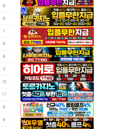
조회
6
조회
6
조회
1
조회
9
조회
8
조회
3
조회
10
조회
17
조회
8
조회
6