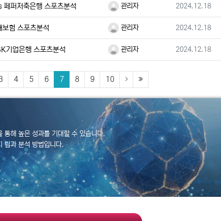
등록자
등록일
 vs 페퍼저축은행 스포츠분석
관리자
2024.12.18
등록자
등록일
B손해보험 스포츠분석
관리자
2024.12.18
등록자
등록일
s IBK기업은행 스포츠분석
관리자
2024.12.18
(current)
(last)
3
4
5
6
7
8
9
10
 통해 높은 성과를 기대할 수 있습니다.
지 팁과 분석 방법입니다.