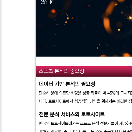
있습니다.
스포츠 분석의 중요성
데이터 기반 분석의 필요성
단순히 운에 의존한 베팅은 성공 확률이 약 45%에 그치지
니다. 토토사이트에서 성공적인 베팅을 위해서는 이러한 
전문 분석 서비스와 토토사이트
한국의 토토사이트에서는 스포츠 분석 전문가들이 제공하는 
가하고 있으며, 축구, 야구, 농구 등 주요 종목에서 더욱