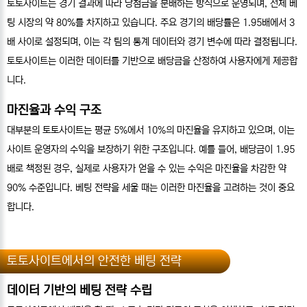
토토사이트는 경기 결과에 따라 당첨금을 분배하는 방식으로 운영되며, 전체 베
팅 시장의 약 80%를 차지하고 있습니다. 주요 경기의 배당률은 1.95배에서 3
배 사이로 설정되며, 이는 각 팀의 통계 데이터와 경기 변수에 따라 결정됩니다.
토토사이트는 이러한 데이터를 기반으로 배당금을 산정하여 사용자에게 제공합
니다.
마진율과 수익 구조
대부분의 토토사이트는 평균 5%에서 10%의 마진율을 유지하고 있으며, 이는
사이트 운영자의 수익을 보장하기 위한 구조입니다. 예를 들어, 배당금이 1.95
배로 책정된 경우, 실제로 사용자가 얻을 수 있는 수익은 마진율을 차감한 약
90% 수준입니다. 베팅 전략을 세울 때는 이러한 마진율을 고려하는 것이 중요
합니다.
토토사이트에서의 안전한 베팅 전략
데이터 기반의 베팅 전략 수립