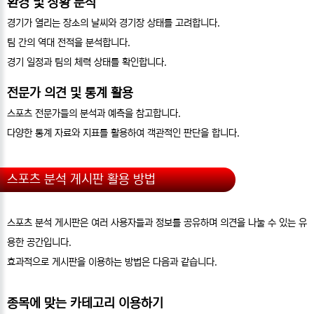
환경 및 상황 분석
경기가 열리는 장소의 날씨와 경기장 상태를 고려합니다.
팀 간의 역대 전적을 분석합니다.
경기 일정과 팀의 체력 상태를 확인합니다.
전문가 의견 및 통계 활용
스포츠 전문가들의 분석과 예측을 참고합니다.
다양한 통계 자료와 지표를 활용하여 객관적인 판단을 합니다.
스포츠 분석 게시판 활용 방법
스포츠 분석 게시판은 여러 사용자들과 정보를 공유하며 의견을 나눌 수 있는 유
용한 공간입니다.
효과적으로 게시판을 이용하는 방법은 다음과 같습니다.
종목에 맞는 카테고리 이용하기