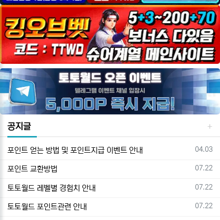
공지글
등록일
04.03
포인트 얻는 방법 및 포인트지급 이벤트 안내
등록일
07.22
포인트 교환방법
등록일
07.22
토토월드 레벨별 경험치 안내
등록일
07.22
토토월드 포인트관련 안내