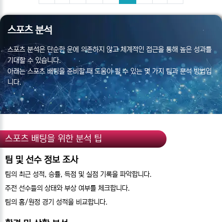
스포츠 분석
스포츠 분석은 단순한 운에 의존하지 않고 체계적인 접근을 통해 높은 성과를
기대할 수 있습니다.
아래는 스포츠 배팅을 준비할 때 도움이 될 수 있는 몇 가지 팁과 분석 방법입
니다.
스포츠 배팅을 위한 분석 팁
팀 및 선수 정보 조사
팀의 최근 성적, 승률, 득점 및 실점 기록을 파악합니다.
주전 선수들의 상태와 부상 여부를 체크합니다.
팀의 홈/원정 경기 성적을 비교합니다.