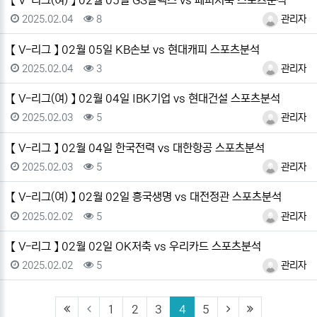
【 V-리그(여) 】 02월 05일 GS칼텍스 vs 페퍼저축 스포츠분석
등록일
조회
등록자
2025.02.04
8
관리자
【 V-리그 】 02월 05일 KB손보 vs 현대캐피 스포츠분석
등록일
조회
등록자
2025.02.04
3
관리자
【 V-리그(여) 】 02월 04일 IBK기업 vs 현대건설 스포츠분석
등록일
조회
등록자
2025.02.03
5
관리자
【 V-리그 】 02월 04일 한국전력 vs 대한항공 스포츠분석
등록일
조회
등록자
2025.02.03
5
관리자
【 V-리그(여) 】 02월 02일 흥국생명 vs 대전정관 스포츠분석
등록일
조회
등록자
2025.02.02
5
관리자
【 V-리그 】 02월 02일 OK저축 vs 우리카드 스포츠분석
등록일
조회
등록자
2025.02.02
5
관리자
(first)
(current)
(next)
(last)
1
2
3
4
5