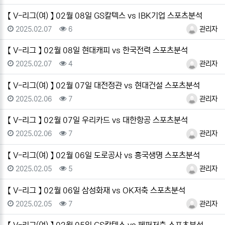
【 V-리그(여) 】 02월 08일 GS칼텍스 vs IBK기업 스포츠분석
등록일
조회
등록자
2025.02.07
6
관리자
【 V-리그 】 02월 08일 현대캐피 vs 한국전력 스포츠분석
등록일
조회
등록자
2025.02.07
4
관리자
【 V-리그(여) 】 02월 07일 대전정관 vs 현대건설 스포츠분석
등록일
조회
등록자
2025.02.06
7
관리자
【 V-리그 】 02월 07일 우리카드 vs 대한항공 스포츠분석
등록일
조회
등록자
2025.02.06
7
관리자
【 V-리그(여) 】 02월 06일 도로공사 vs 흥국생명 스포츠분석
등록일
조회
등록자
2025.02.05
5
관리자
【 V-리그 】 02월 06일 삼성화재 vs OK저축 스포츠분석
등록일
조회
등록자
2025.02.05
7
관리자