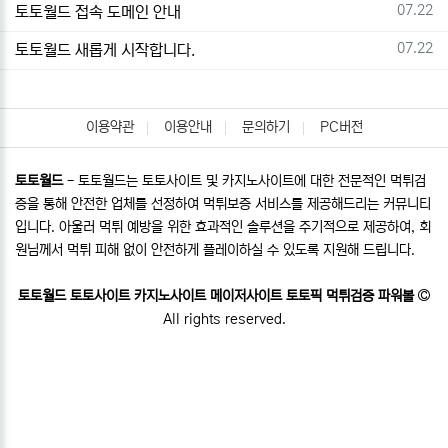
등록일
07.22
토토월드 접속 도메인 안내
등록일
07.22
토토월드 새롭게 시작합니다.
이용약관
이용안내
문의하기
PC버전
토토월드
- 토토월드는 토토사이트 및 카지노사이트에 대한 전문적인 먹튀검
증을 통해 안전한 업체를 선정하여 먹튀보증 서비스를 제공해드리는 커뮤니티
입니다. 아울러 먹튀 예방을 위한 효과적인 솔루션을 주기적으로 제공하여, 회
원님께서 먹튀 피해 없이 안전하게 플레이하실 수 있도록 지원해 드립니다.
토토월드 토토사이트 카지노사이트 메이저사이트 토토픽 먹튀검증 파워볼
All rights reserved.