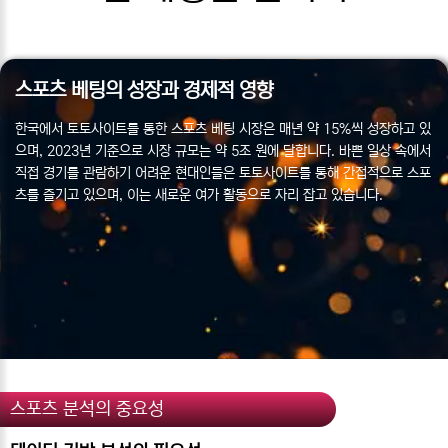
스포츠 베팅의 성장과 경제적 영향
한국에서 토토사이트를 통한 스포츠 베팅 시장은 매년 약 15%씩 성장하고 있
으며, 2023년 기준으로 시장 규모는 약 5조 원에 달합니다. 바쁜 일상 속에서
직접 경기를 관람하기 어려운 현대인들은 토토사이트를 통해 간접적으로 스포
츠를 즐기고 있으며, 이는 새로운 여가 활동으로 자리 잡고 있습니다.
스포츠 분석의 중요성