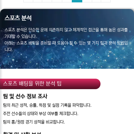
스포츠 분석
스포츠 분석은 단순한 운에 의존하지 않고 체계적인 접근을 통해 높은 성과를
기대할 수 있습니다.
아래는 스포츠 배팅을 준비할 때 도움이 될 수 있는 몇 가지 팁과 분석 방법입
니다.
스포츠 배팅을 위한 분석 팁
팀 및 선수 정보 조사
팀의 최근 성적, 승률, 득점 및 실점 기록을 파악합니다.
주전 선수들의 상태와 부상 여부를 체크합니다.
팀의 홈/원정 경기 성적을 비교합니다.