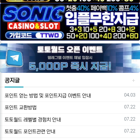
공지글
등록일
04.03
포인트 얻는 방법 및 포인트지급 이벤트 안내
등록일
07.22
포인트 교환방법
등록일
07.22
토토월드 레벨별 경험치 안내
등록일
07.22
토토월드 포인트관련 안내