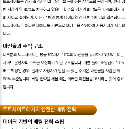
토토사이트는 경기 결과에 따라 당첨금을 분배하는 방식으로 운영되며, 전체 베
팅 시장의 약 80%를 차지하고 있습니다. 주요 경기의 배당률은 1.95배에서 3
배 사이로 설정되며, 이는 각 팀의 통계 데이터와 경기 변수에 따라 결정됩니다.
토토사이트는 이러한 데이터를 기반으로 배당금을 산정하여 사용자에게 제공합
니다.
마진율과 수익 구조
대부분의 토토사이트는 평균 5%에서 10%의 마진율을 유지하고 있으며, 이는
사이트 운영자의 수익을 보장하기 위한 구조입니다. 예를 들어, 배당금이 1.95
배로 책정된 경우, 실제로 사용자가 얻을 수 있는 수익은 마진율을 차감한 약
90% 수준입니다. 베팅 전략을 세울 때는 이러한 마진율을 고려하는 것이 중요
합니다.
토토사이트에서의 안전한 베팅 전략
데이터 기반의 베팅 전략 수립