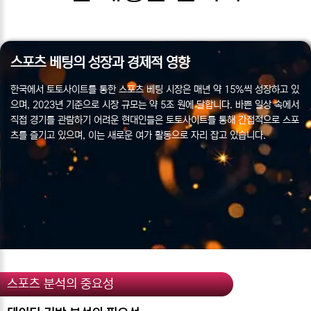
스포츠 베팅의 성장과 경제적 영향
한국에서 토토사이트를 통한 스포츠 베팅 시장은 매년 약 15%씩 성장하고 있
으며, 2023년 기준으로 시장 규모는 약 5조 원에 달합니다. 바쁜 일상 속에서
직접 경기를 관람하기 어려운 현대인들은 토토사이트를 통해 간접적으로 스포
츠를 즐기고 있으며, 이는 새로운 여가 활동으로 자리 잡고 있습니다.
스포츠 분석의 중요성