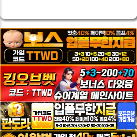
___________