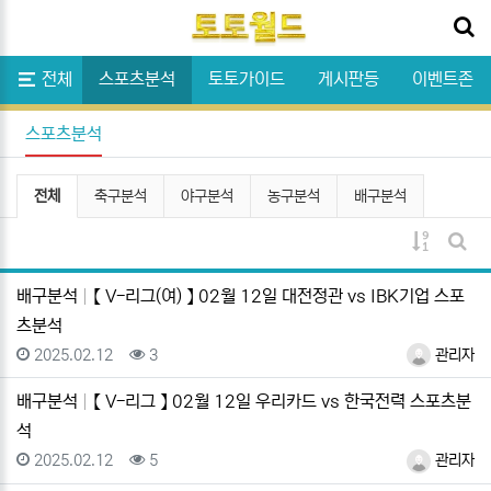
닫기
메뉴
사이트공유
전체
스포츠분석
토토가이드
게시판등
이벤트존
스포츠분석
스포츠분석 분류 목록
전체
축구분석
야구분석
농구분석
배구분석
게시물 
게시
배구분석
【 V-리그(여) 】 02월 12일 대전정관 vs IBK기업 스포
츠분석
등록일
조회
등록자
2025.02.12
3
관리자
배구분석
【 V-리그 】 02월 12일 우리카드 vs 한국전력 스포츠분
석
등록일
조회
등록자
2025.02.12
5
관리자