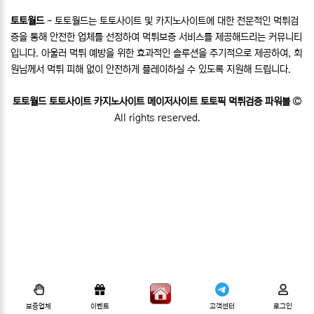
토토월드
- 토토월드는 토토사이트 및 카지노사이트에 대한 전문적인 먹튀검
증을 통해 안전한 업체를 선정하여 먹튀보증 서비스를 제공해드리는 커뮤니티
입니다. 아울러 먹튀 예방을 위한 효과적인 솔루션을 주기적으로 제공하여, 회
원님께서 먹튀 피해 없이 안전하게 플레이하실 수 있도록 지원해 드립니다.
토토월드 토토사이트 카지노사이트 메이저사이트 토토픽 먹튀검증 파워볼
All rights reserved.
보증업체
이벤트
고객센터
로그인