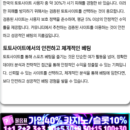
한국의 토토사이트 사용자 중 약 30%가 사기 피해를 경험한 바 있습니다. 이러
한 피해를 방지하기 위해서는 검증된 토토사이트를 선택하는 것이 중요합니다.
검증된 사이트는 사용자 보호 정책을 준수하며, 평균 5% 이상의 안정적인 수익
률을 제공합니다. 커뮤니티에서 추천하는 검증된 사이트를 이용하는 것이 안전
하고 성공적인 베팅의 지름길입니다.
토토사이트에서의 안전하고 체계적인 베팅
토토사이트를 통해 스포츠 베팅을 즐기는 것은 단순한 여가 활동을 넘어, 정확한
데이터 분석과 전략적인 접근을 통해 안정적인 수익을 창출할 수 있는 기회입니
다. 신뢰할 수 있는 사이트를 선택하고, 체계적인 분석을 통해 베팅에 임한다면,
보다 안전하고 성공적인 베팅 경험을 쌓을 수 있습니다.
___________