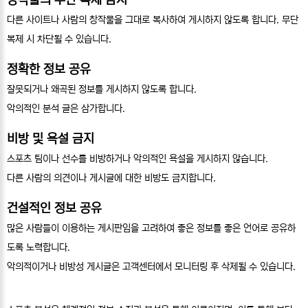
창작물의 무단 복제 금지
다른 사이트나 사람의 창작물을 그대로 복사하여 게시하지 않도록 합니다. 무단
복제 시 차단될 수 있습니다.
정확한 정보 공유
잘못되거나 왜곡된 정보를 게시하지 않도록 합니다.
악의적인 분석 글은 삼가합니다.
비방 및 욕설 금지
스포츠 팀이나 선수를 비방하거나 악의적인 욕설을 게시하지 않습니다.
다른 사람의 의견이나 게시글에 대한 비방도 금지합니다.
건설적인 정보 공유
많은 사람들이 이용하는 게시판임을 고려하여 좋은 정보를 좋은 언어로 공유하
도록 노력합니다.
악의적이거나 비방성 게시글은 고객센터에서 모니터링 후 삭제될 수 있습니다.